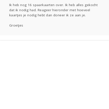
Aangeboden
Ik heb nog 16 spaarkaarten over. Ik heb alles gekocht
Gevraagd
Horen
Doen
Zien
dat ik nodig had. Reageer hieronder met hoeveel
kaartjes je nodig hebt dan doneer ik ze aan je.
Lezen
Groetjes