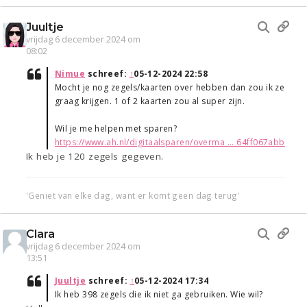
Juultje
vrijdag 6 december 2024 om
08:02
Nimue
schreef:
↑
05-12-2024 22:58
Mocht je nog zegels/kaarten over hebben dan zou ik ze
graag krijgen. 1 of 2 kaarten zou al super zijn.
Wil je me helpen met sparen?
https://www.ah.nl/digitaalsparen/overma ... 64ff067abb
Ik heb je 120 zegels gegeven.
'Geniet van elke dag, want er komt geen dag terug'
Clara
vrijdag 6 december 2024 om
13:51
Juultje
schreef:
↑
05-12-2024 17:34
Ik heb 398 zegels die ik niet ga gebruiken. Wie wil?