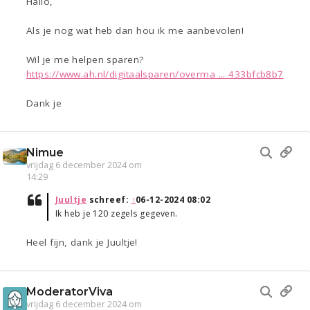
Hallo,
Als je nog wat heb dan hou ik me aanbevolen!
Wil je me helpen sparen?
https://www.ah.nl/digitaalsparen/overma ... 433bfcb8b7
Dank je
Nimue
vrijdag 6 december 2024 om
14:29
Juultje
schreef:
↑
06-12-2024 08:02
Ik heb je 120 zegels gegeven.
Heel fijn, dank je Juultje!
ModeratorViva
vrijdag 6 december 2024 om