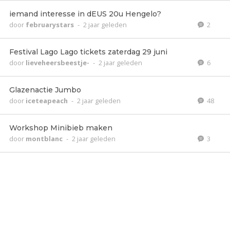
iemand interesse in dEUS 20u Hengelo?
door
februarystars
-
2 jaar geleden
2
Festival Lago Lago tickets zaterdag 29 juni
door
lieveheersbeestje-
-
2 jaar geleden
6
Glazenactie Jumbo
door
iceteapeach
-
2 jaar geleden
48
Workshop Minibieb maken
door
montblanc
-
2 jaar geleden
3