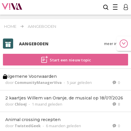
HOME
AANGEBODEN
AANGEBODEN
meer info
Start een nieuw topic
Algemene Voorwaarden
door
CommunityManagerViva
-
5 jaar geleden
0
2 kaartjes Willem van Oranje, de musical op 18/07/2026
door
ChloeJ
-
1 maand geleden
8
Animal crossing recepten
door
TwistedGeek
-
6 maanden geleden
0