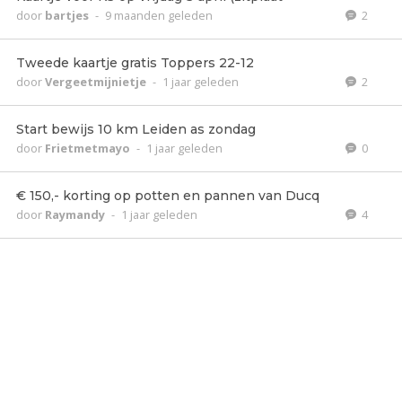
door
bartjes
-
9 maanden geleden
2
Tweede kaartje gratis Toppers 22-12
door
Vergeetmijnietje
-
1 jaar geleden
2
Start bewijs 10 km Leiden as zondag
door
Frietmetmayo
-
1 jaar geleden
0
€ 150,- korting op potten en pannen van Ducq
door
Raymandy
-
1 jaar geleden
4