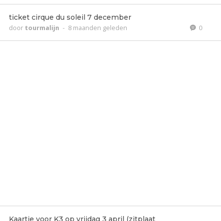
ticket cirque du soleil 7 december
door
tourmalijn
-
8 maanden geleden
0
Kaartje voor K3 op vrijdag 3 april (zitplaat