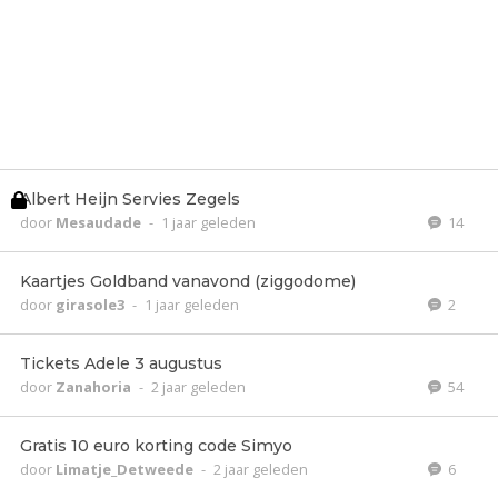
Albert Heijn Servies Zegels
door
Mesaudade
-
1 jaar geleden
14
Kaartjes Goldband vanavond (ziggodome)
door
girasole3
-
1 jaar geleden
2
Tickets Adele 3 augustus
door
Zanahoria
-
2 jaar geleden
54
Gratis 10 euro korting code Simyo
door
Limatje_Detweede
-
2 jaar geleden
6