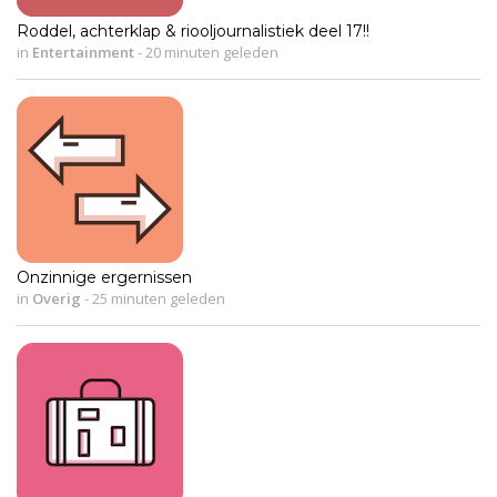
Roddel, achterklap & riooljournalistiek deel 17!!
in
Entertainment
-
20 minuten geleden
Onzinnige ergernissen
in
Overig
-
25 minuten geleden