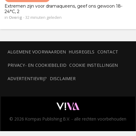
Extremen zijn voor dramaqueens, geef ons gewoon 18-
24°C, 2
in
Overig
-
32 minuten geleden
ALGEMENE VOORWAARDEN
HUISREGELS
CONTACT
PRIVACY- EN COOKIEBELEID
COOKIE INSTELLINGEN
ADVERTENTIEVRIJ?
DISCLAIMER
© 2026 Kompas Publishing B.V. - alle rechten voorbehouden