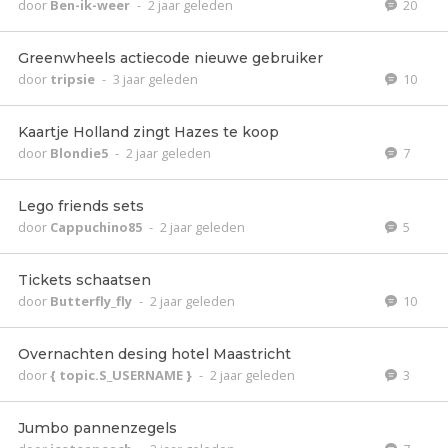
door
Ben-ik-weer
-
2 jaar geleden
20
Greenwheels actiecode nieuwe gebruiker
door
tripsie
-
3 jaar geleden
10
Kaartje Holland zingt Hazes te koop
door
Blondie5
-
2 jaar geleden
7
Lego friends sets
door
Cappuchino85
-
2 jaar geleden
5
Tickets schaatsen
door
Butterfly_fly
-
2 jaar geleden
10
Overnachten desing hotel Maastricht
door
{ topic.S_USERNAME }
-
2 jaar geleden
3
Jumbo pannenzegels