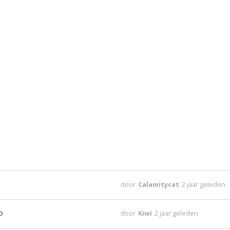
door
Calamitycat
2 jaar geleden
p
door
Kiwi
2 jaar geleden