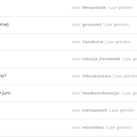
door
Mesaudade
1 jaar geleden
ome)
door
girasole3
1 jaar geleden
door
Zanahoria
2 jaar geleden
door
Limatje_Detweede
2 jaar g
lo?
door
februarystars
2 jaar gelede
 juni
door
lieveheersbeestje-
2 jaar g
door
iceteapeach
2 jaar geleden
door
montblanc
2 jaar geleden