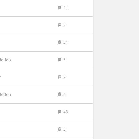
14
2
54
eleden
6
n
2
eleden
6
48
3