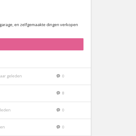
of garage, en zelfgemaakte dingen verkopen
jaar geleden
0
8
eleden
0
den
0