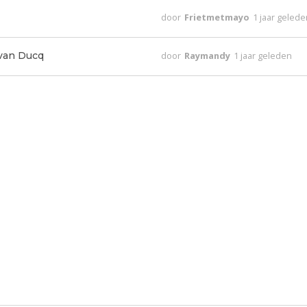
door
Frietmetmayo
1 jaar geled
 van Ducq
door
Raymandy
1 jaar geleden