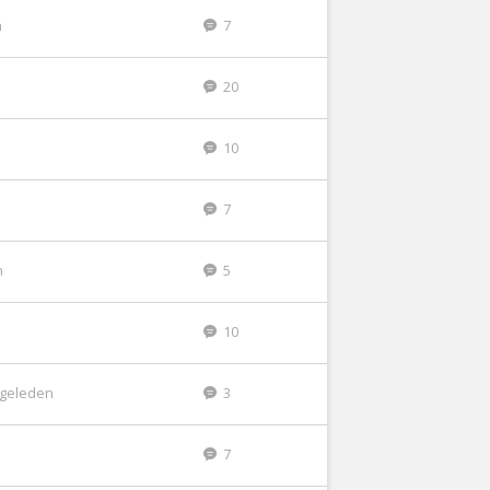
n
7
20
10
7
n
5
10
r geleden
3
7