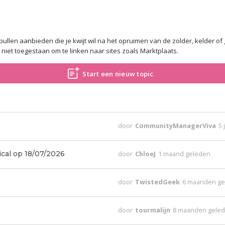
pullen aanbieden die je kwijt wil na het opruimen van de zolder, kelder 
s niet toegestaan om te linken naar sites zoals Marktplaats.
Start een nieuw topic
door
CommunityManagerViva
5 
ical op 18/07/2026
door
ChloeJ
1 maand geleden
door
TwistedGeek
6 maanden g
door
tourmalijn
8 maanden gele