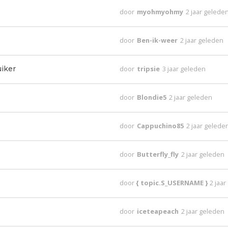
door
myohmyohmy
2 jaar gelede
door
Ben-ik-weer
2 jaar geleden
iker
door
tripsie
3 jaar geleden
door
Blondie5
2 jaar geleden
door
Cappuchino85
2 jaar gelede
door
Butterfly_fly
2 jaar geleden
door
{ topic.S_USERNAME }
2 jaa
door
iceteapeach
2 jaar geleden