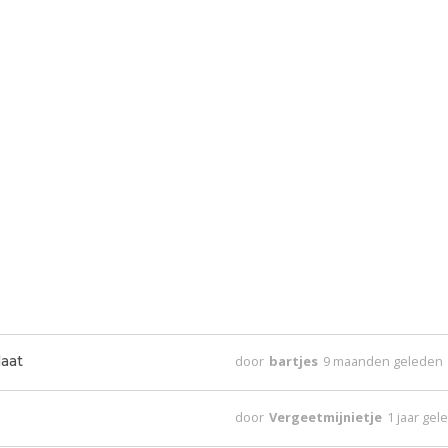
laat
door
bartjes
9 maanden geleden
door
Vergeetmijnietje
1 jaar ge