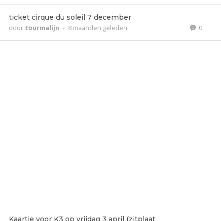
ticket cirque du soleil 7 december
door
tourmalijn
-
8 maanden geleden
0
Kaartje voor K3 op vrijdag 3 april (zitplaat