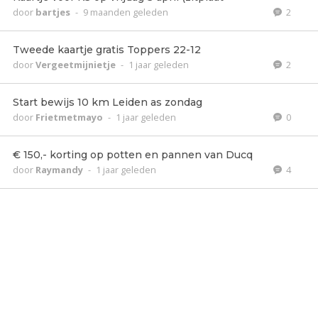
door
bartjes
-
9 maanden geleden
2
Tweede kaartje gratis Toppers 22-12
door
Vergeetmijnietje
-
1 jaar geleden
2
Start bewijs 10 km Leiden as zondag
door
Frietmetmayo
-
1 jaar geleden
0
€ 150,- korting op potten en pannen van Ducq
door
Raymandy
-
1 jaar geleden
4