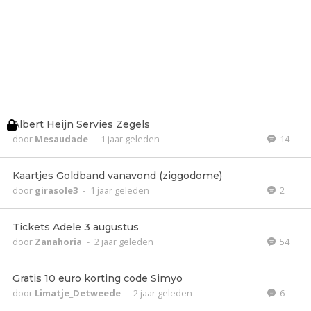
Albert Heijn Servies Zegels
door
Mesaudade
-
1 jaar geleden
14
Kaartjes Goldband vanavond (ziggodome)
door
girasole3
-
1 jaar geleden
2
Tickets Adele 3 augustus
door
Zanahoria
-
2 jaar geleden
54
Gratis 10 euro korting code Simyo
door
Limatje_Detweede
-
2 jaar geleden
6