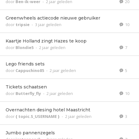
door
Ben-ik-weer
-
2 jaar geleden
20
Greenwheels actiecode nieuwe gebruiker
door
tripsie
-
3 jaar geleden
10
Kaartje Holland zingt Hazes te koop
door
Blondie5
-
2 jaar geleden
7
Lego friends sets
door
Cappuchino85
-
2 jaar geleden
5
Tickets schaatsen
door
Butterfly_fly
-
2 jaar geleden
10
Overnachten desing hotel Maastricht
door
{ topic.S_USERNAME }
-
2 jaar geleden
3
Jumbo pannenzegels