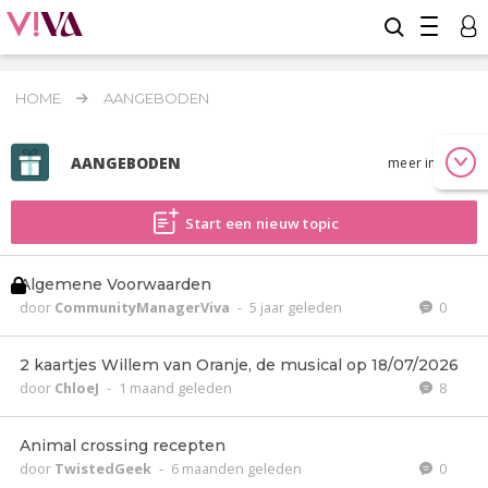
HOME
AANGEBODEN
AANGEBODEN
meer info
Start een nieuw topic
Algemene Voorwaarden
door
CommunityManagerViva
-
5 jaar geleden
0
2 kaartjes Willem van Oranje, de musical op 18/07/2026
door
ChloeJ
-
1 maand geleden
8
Animal crossing recepten
door
TwistedGeek
-
6 maanden geleden
0