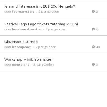
iemand interesse in dEUS 20u Hengelo?
door
februarystars
-
2 jaar geleden
2
Festival Lago Lago tickets zaterdag 29 juni
door
lieveheersbeestje-
-
2 jaar geleden
6
Glazenactie Jumbo
door
iceteapeach
-
2 jaar geleden
48
Workshop Minibieb maken
door
montblanc
-
2 jaar geleden
3