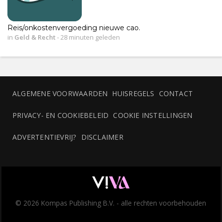
Reis/onkostenvergoeding nieuwe cao.
in
Geld & Recht
-
28 minuten geleden
ALGEMENE VOORWAARDEN
HUISREGELS
CONTACT
PRIVACY- EN COOKIEBELEID
COOKIE INSTELLINGEN
ADVERTENTIEVRIJ?
DISCLAIMER
© 2026 Kompas Publishing B.V. - alle rechten voorbehouden