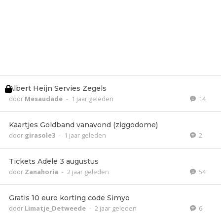
Albert Heijn Servies Zegels
door
Mesaudade
-
1 jaar geleden
14
Kaartjes Goldband vanavond (ziggodome)
door
girasole3
-
1 jaar geleden
2
Tickets Adele 3 augustus
door
Zanahoria
-
2 jaar geleden
54
Gratis 10 euro korting code Simyo
door
Limatje_Detweede
-
2 jaar geleden
6