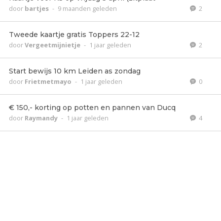
door
bartjes
-
9 maanden geleden
2
Tweede kaartje gratis Toppers 22-12
door
Vergeetmijnietje
-
1 jaar geleden
2
Start bewijs 10 km Leiden as zondag
door
Frietmetmayo
-
1 jaar geleden
0
€ 150,- korting op potten en pannen van Ducq
door
Raymandy
-
1 jaar geleden
4