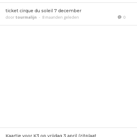
ticket cirque du soleil 7 december
door
tourmalijn
-
8 maanden geleden
0
Kaartje voor K3 op vrijdag 3 april (zitplaat