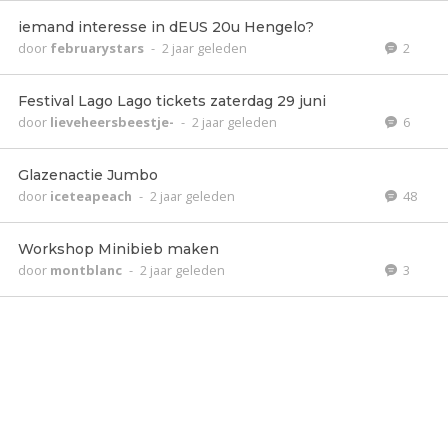
iemand interesse in dEUS 20u Hengelo?
door
februarystars
-
2 jaar geleden
2
Festival Lago Lago tickets zaterdag 29 juni
door
lieveheersbeestje-
-
2 jaar geleden
6
Glazenactie Jumbo
door
iceteapeach
-
2 jaar geleden
48
Workshop Minibieb maken
door
montblanc
-
2 jaar geleden
3