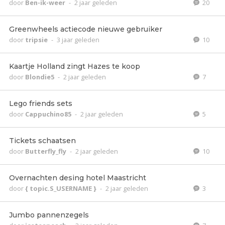
door
Ben-ik-weer
-
2 jaar geleden
20
Greenwheels actiecode nieuwe gebruiker
door
tripsie
-
3 jaar geleden
10
Kaartje Holland zingt Hazes te koop
door
Blondie5
-
2 jaar geleden
7
Lego friends sets
door
Cappuchino85
-
2 jaar geleden
5
Tickets schaatsen
door
Butterfly_fly
-
2 jaar geleden
10
Overnachten desing hotel Maastricht
door
{ topic.S_USERNAME }
-
2 jaar geleden
3
Jumbo pannenzegels