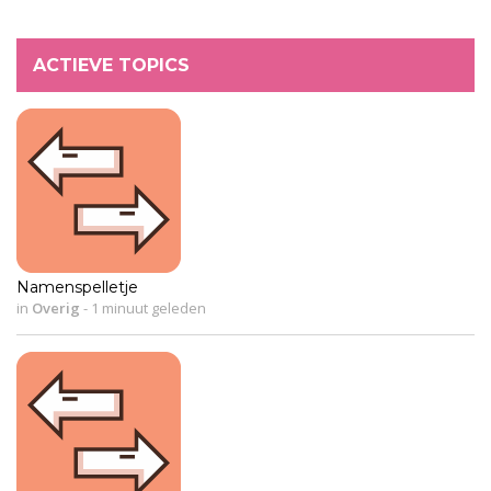
ACTIEVE TOPICS
Namenspelletje
in
Overig
-
1 minuut geleden