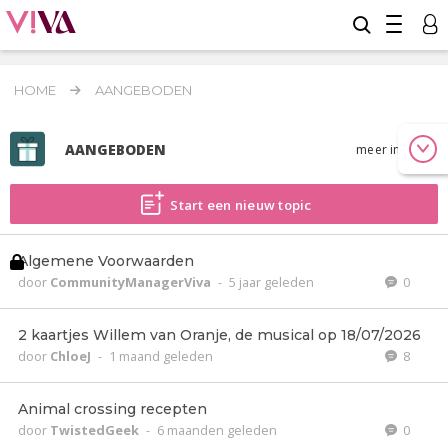
HOME
AANGEBODEN
AANGEBODEN
meer info
Start een nieuw topic
Algemene Voorwaarden
door
CommunityManagerViva
-
5 jaar geleden
0
2 kaartjes Willem van Oranje, de musical op 18/07/2026
door
ChloeJ
-
1 maand geleden
8
Animal crossing recepten
door
TwistedGeek
-
6 maanden geleden
0