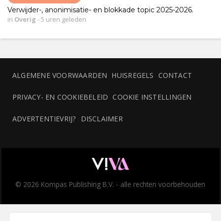
Verwijder-, anonimisatie- en blokkade topic 2025-2026.
in
Overig
-
5 uren geleden
ALGEMENE VOORWAARDEN
HUISREGELS
CONTACT
PRIVACY- EN COOKIEBELEID
COOKIE INSTELLINGEN
ADVERTENTIEVRIJ?
DISCLAIMER
© 2026 Kompas Publishing B.V. - alle rechten voorbehouden