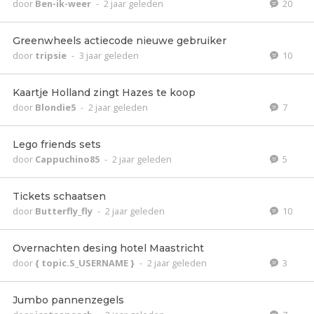
door
Ben-ik-weer
-
2 jaar geleden
20
Greenwheels actiecode nieuwe gebruiker
door
tripsie
-
3 jaar geleden
10
Kaartje Holland zingt Hazes te koop
door
Blondie5
-
2 jaar geleden
7
Lego friends sets
door
Cappuchino85
-
2 jaar geleden
5
Tickets schaatsen
door
Butterfly_fly
-
2 jaar geleden
10
Overnachten desing hotel Maastricht
door
{ topic.S_USERNAME }
-
2 jaar geleden
3
Jumbo pannenzegels