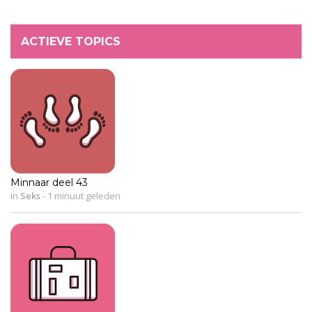
ACTIEVE TOPICS
Minnaar deel 43
in
Seks
-
1 minuut geleden