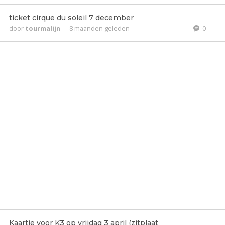
ticket cirque du soleil 7 december
door
tourmalijn
-
8 maanden geleden
0
Kaartje voor K3 op vrijdag 3 april (zitplaat