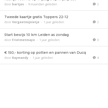
door
bartjes
-
9 maanden geleden
2
Tweede kaartje gratis Toppers 22-12
door
Vergeetmijnietje
-
1 jaar geleden
2
Start bewijs 10 km Leiden as zondag
door
Frietmetmayo
-
1 jaar geleden
0
€ 150,- korting op potten en pannen van Ducq
door
Raymandy
-
1 jaar geleden
4