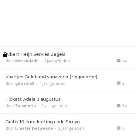
Albert Heijn Servies Zegels
door
Mesaudade
-
1 jaar geleden
14
Kaartjes Goldband vanavond (ziggodome)
door
girasole3
-
1 jaar geleden
2
Tickets Adele 3 augustus
door
Zanahoria
-
2 jaar geleden
54
Gratis 10 euro korting code Simyo
door
Limatje_Detweede
-
2 jaar geleden
6