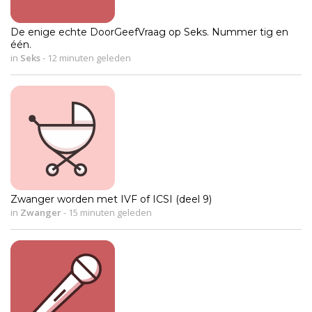
De enige echte DoorGeefVraag op Seks. Nummer tig en
één.
in
Seks
-
12 minuten geleden
Zwanger worden met IVF of ICSI (deel 9)
in
Zwanger
-
15 minuten geleden