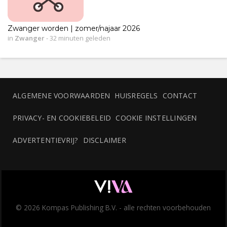
Zwanger worden | zomer/najaar 2026
in
Zwanger
-
32 minuten geleden
ALGEMENE VOORWAARDEN
HUISREGELS
CONTACT
PRIVACY- EN COOKIEBELEID
COOKIE INSTELLINGEN
ADVERTENTIEVRIJ?
DISCLAIMER
© 2026 Kompas Publishing B.V. - alle rechten voorbehouden