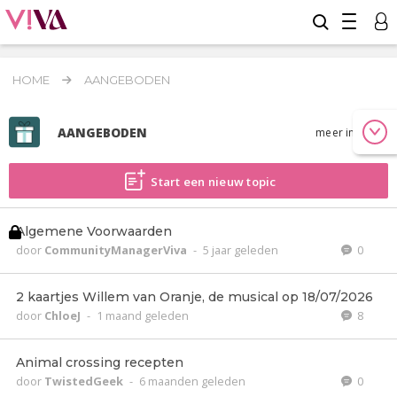
HOME
AANGEBODEN
AANGEBODEN
meer info
Start een nieuw topic
Algemene Voorwaarden
door
CommunityManagerViva
-
5 jaar geleden
0
2 kaartjes Willem van Oranje, de musical op 18/07/2026
door
ChloeJ
-
1 maand geleden
8
Animal crossing recepten
door
TwistedGeek
-
6 maanden geleden
0