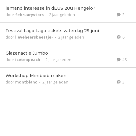
iemand interesse in dEUS 20u Hengelo?
door
februarystars
-
2 jaar geleden
2
Festival Lago Lago tickets zaterdag 29 juni
door
lieveheersbeestje-
-
2 jaar geleden
6
Glazenactie Jumbo
door
iceteapeach
-
2 jaar geleden
48
Workshop Minibieb maken
door
montblanc
-
2 jaar geleden
3