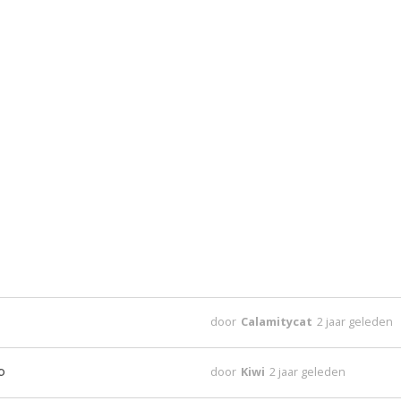
door
Calamitycat
2 jaar geleden
p
door
Kiwi
2 jaar geleden