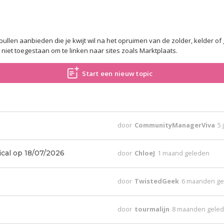
pullen aanbieden die je kwijt wil na het opruimen van de zolder, kelder 
s niet toegestaan om te linken naar sites zoals Marktplaats.
Start een nieuw topic
door
CommunityManagerViva
5 
ical op 18/07/2026
door
ChloeJ
1 maand geleden
door
TwistedGeek
6 maanden g
door
tourmalijn
8 maanden gele