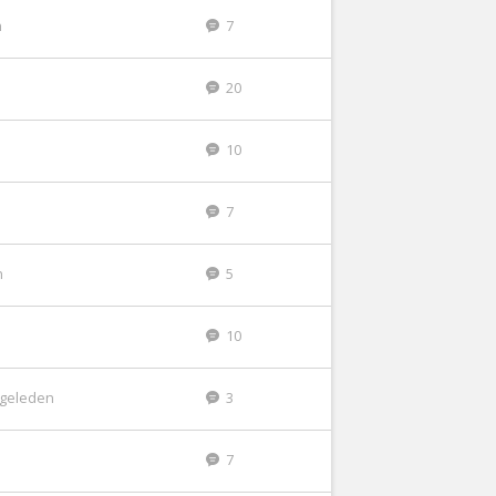
n
7
20
10
7
n
5
10
r geleden
3
7