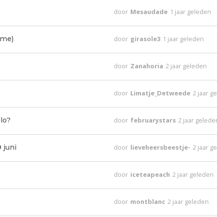
door
Mesaudade
1 jaar geleden
ome)
door
girasole3
1 jaar geleden
door
Zanahoria
2 jaar geleden
door
Limatje_Detweede
2 jaar g
lo?
door
februarystars
2 jaar gelede
 juni
door
lieveheersbeestje-
2 jaar g
door
iceteapeach
2 jaar geleden
door
montblanc
2 jaar geleden