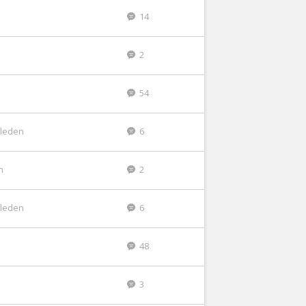
14
2
54
eleden
6
n
2
eleden
6
48
3