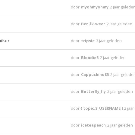
door
myohmyohmy
2 jaar gelede
door
Ben-ik-weer
2 jaar geleden
iker
door
tripsie
3 jaar geleden
door
Blondie5
2 jaar geleden
door
Cappuchino85
2 jaar gelede
door
Butterfly_fly
2 jaar geleden
door
{ topic.S_USERNAME }
2 jaa
door
iceteapeach
2 jaar geleden