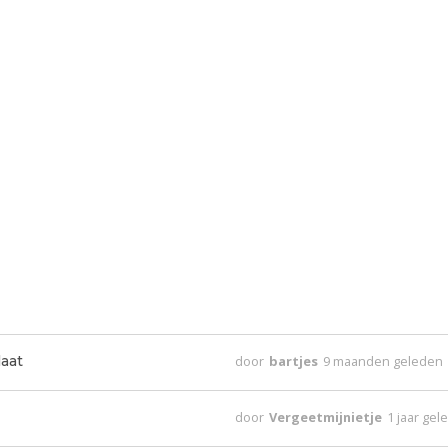
laat
door
bartjes
9 maanden geleden
door
Vergeetmijnietje
1 jaar ge