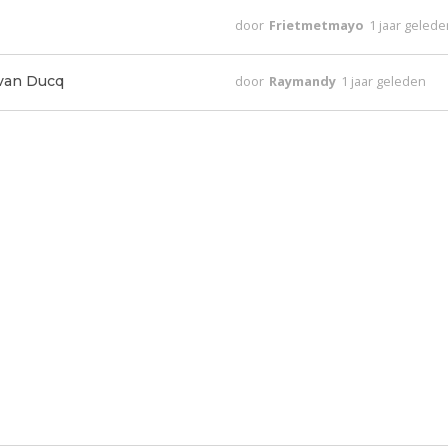
door
Frietmetmayo
1 jaar geled
 van Ducq
door
Raymandy
1 jaar geleden