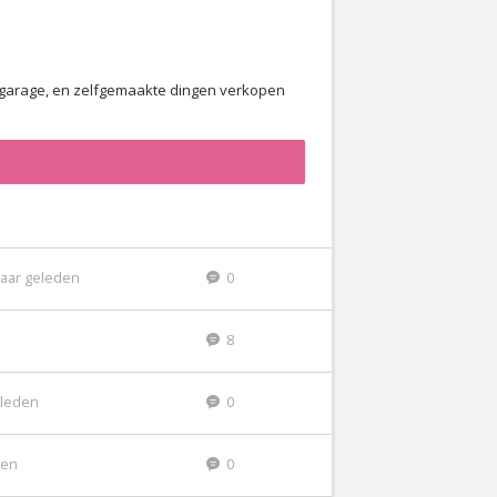
of garage, en zelfgemaakte dingen verkopen
jaar geleden
0
8
eleden
0
den
0