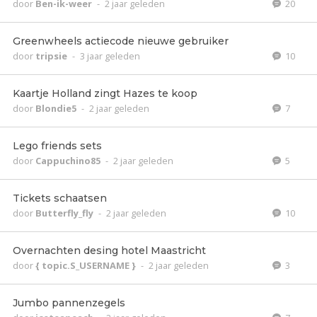
door
Ben-ik-weer
-
2 jaar geleden
20
Greenwheels actiecode nieuwe gebruiker
door
tripsie
-
3 jaar geleden
10
Kaartje Holland zingt Hazes te koop
door
Blondie5
-
2 jaar geleden
7
Lego friends sets
door
Cappuchino85
-
2 jaar geleden
5
Tickets schaatsen
door
Butterfly_fly
-
2 jaar geleden
10
Overnachten desing hotel Maastricht
door
{ topic.S_USERNAME }
-
2 jaar geleden
3
Jumbo pannenzegels