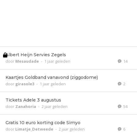
Albert Heijn Servies Zegels
door
Mesaudade
-
1 jaar geleden
14
Kaartjes Goldband vanavond (ziggodome)
door
girasole3
-
1 jaar geleden
2
Tickets Adele 3 augustus
door
Zanahoria
-
2 jaar geleden
54
Gratis 10 euro korting code Simyo
door
Limatje_Detweede
-
2 jaar geleden
6