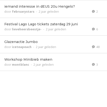
iemand interesse in dEUS 20u Hengelo?
door
februarystars
-
2 jaar geleden
2
Festival Lago Lago tickets zaterdag 29 juni
door
lieveheersbeestje-
-
2 jaar geleden
6
Glazenactie Jumbo
door
iceteapeach
-
2 jaar geleden
48
Workshop Minibieb maken
door
montblanc
-
2 jaar geleden
3