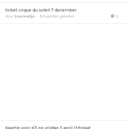
ticket cirque du soleil 7 december
door
tourmalijn
-
8 maanden geleden
0
Kaartje voor K3 op vrijdag 3 april (zitplaat