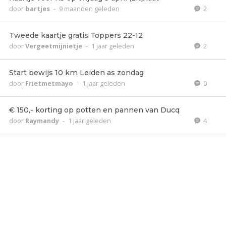
door
bartjes
-
9 maanden geleden
2
Tweede kaartje gratis Toppers 22-12
door
Vergeetmijnietje
-
1 jaar geleden
2
Start bewijs 10 km Leiden as zondag
door
Frietmetmayo
-
1 jaar geleden
0
€ 150,- korting op potten en pannen van Ducq
door
Raymandy
-
1 jaar geleden
4