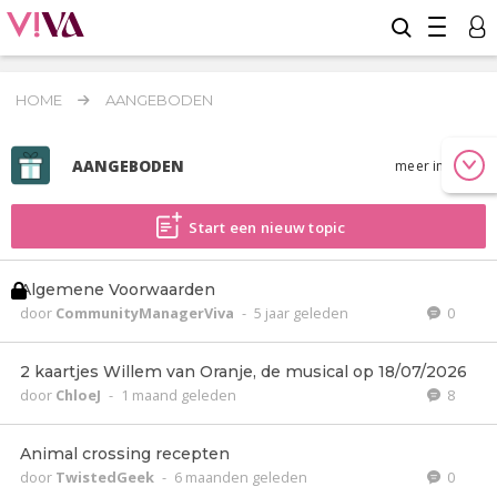
HOME
AANGEBODEN
AANGEBODEN
meer info
Start een nieuw topic
Algemene Voorwaarden
door
CommunityManagerViva
-
5 jaar geleden
0
2 kaartjes Willem van Oranje, de musical op 18/07/2026
door
ChloeJ
-
1 maand geleden
8
Animal crossing recepten
door
TwistedGeek
-
6 maanden geleden
0