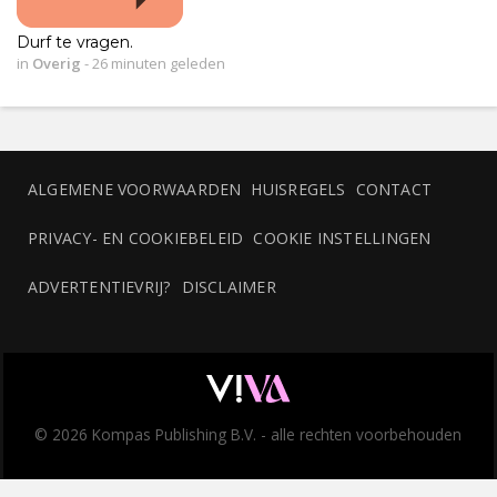
Durf te vragen.
in
Overig
-
26 minuten geleden
ALGEMENE VOORWAARDEN
HUISREGELS
CONTACT
PRIVACY- EN COOKIEBELEID
COOKIE INSTELLINGEN
ADVERTENTIEVRIJ?
DISCLAIMER
© 2026 Kompas Publishing B.V. - alle rechten voorbehouden