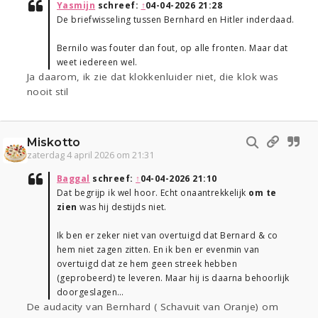
Yasmijn
schreef:
↑
04-04-2026 21:28
De briefwisseling tussen Bernhard en Hitler inderdaad.
Bernilo was fouter dan fout, op alle fronten. Maar dat
weet iedereen wel.
Ja daarom, ik zie dat klokkenluider niet, die klok was
nooit stil
Miskotto
zaterdag 4 april 2026 om 21:31
Baggal
schreef:
↑
04-04-2026 21:10
Dat begrijp ik wel hoor. Echt onaantrekkelijk
om te
zien
was hij destijds niet.
Ik ben er zeker niet van overtuigd dat Bernard & co
hem niet zagen zitten. En ik ben er evenmin van
overtuigd dat ze hem geen streek hebben
(geprobeerd) te leveren. Maar hij is daarna behoorlijk
doorgeslagen…
De audacity van Bernhard ( Schavuit van Oranje) om