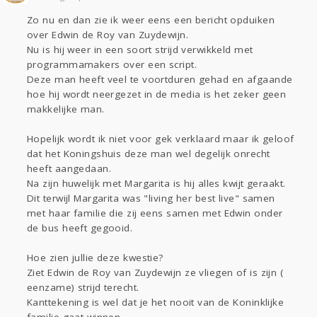
Sport
Contact
Viva zoekt
Aangeboden
Zo nu en dan zie ik weer eens een bericht opduiken
Gevraagd
Horen
Doen
Zien
over Edwin de Roy van Zuydewijn.
Lezen
Nu is hij weer in een soort strijd verwikkeld met
programmamakers over een script.
Deze man heeft veel te voortduren gehad en afgaande
hoe hij wordt neergezet in de media is het zeker geen
makkelijke man.
Hopelijk wordt ik niet voor gek verklaard maar ik geloof
dat het Koningshuis deze man wel degelijk onrecht
heeft aangedaan.
Na zijn huwelijk met Margarita is hij alles kwijt geraakt.
Dit terwijl Margarita was "living her best live" samen
met haar familie die zij eens samen met Edwin onder
de bus heeft gegooid.
Hoe zien jullie deze kwestie?
Ziet Edwin de Roy van Zuydewijn ze vliegen of is zijn (
eenzame) strijd terecht.
Kanttekening is wel dat je het nooit van de Koninklijke