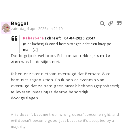
Baggal
zaterdag 4 april 2026 om 21:10
Rabarbara
schreef:
↑
04-04-2026 20:47
(niet lachen) ik vond hem vroeger echt een knappe
man. […]
Dat begrijp ik wel hoor. Echt onaantrekkelijk
om te
zien
was hij destijds niet.
Ik ben er zeker niet van overtuigd dat Bernard & co
hem niet zagen zitten. En ik ben er evenmin van
overtuigd dat ze hem geen streek hebben (geprobeerd)
te leveren. Maar hij is daarna behoorlijk
doorgeslagen…
A lie doesn't become truth, wrong doesn't become right, and
evil doesn't become good, just because it's accepted by a
majority.