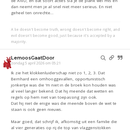
de AIVD, en dat soort acties sla je de plank wel mis en
dan neemt men je al snel niet meer serieus. En niet
geheel ten onrechte…
A lie doesn't become truth, wrong doesn't become right, and
evil doesn't become good, just because it's accepted by a
majority.
LemoosGaatDoor
zondag 5 april 2026 om 05:21
Ik zie het klokkenluiderschap niet zo 1, 2, 3. Dat
Bernhard een omhooggevallen, opportunistisch
jonkertje was die ‘m niet in de broek kon houden was
al veel langer bekend. Dat hij meende dat wetten en
regels op hem niet van toepassing zijn ook.
Dat hij niet de enige was die meende boven de wet te
staan is ook geen nieuws.
Maar goed, dat schrijf ik, afkomstig uit een familie die
al vier generaties op rij de top van vlaggenstokken