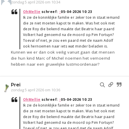
zondag 5 april 2026 om 10:34
OhMellie
schreef:
↑
05-04-2026 10:23
Ik zie de koninklijke familie er zeker toe in staat iemand
die ze niet moeten kapot te maken. Was het ook niet
deze Roy die bekend maakte dat Beatrix haar paard
Volkert had genoemd na de moord op Pim Fortuyn?
Toeval of niet, je zou een paard met de naam Adolf
ook hernoemen naar iets wat minder beladen is.
Kunnen we er dan ook veilig vanuit gaan dat mensen
die hun kind Marc of Michel noemen het vernoemd
hebben naar een gruwelijke lustmoordenaar?
Prei
zondag 5 april 2026 om 10:36
OhMellie
schreef:
↑
05-04-2026 10:23
Ik zie de koninklijke familie er zeker toe in staat iemand
die ze niet moeten kapot te maken. Was het ook niet
deze Roy die bekend maakte dat Beatrix haar paard
Volkert had genoemd na de moord op Pim Fortuyn?
Toeval of niet, je zou een paard met de naam Adolf