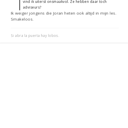
vind ik uiterst onsmaakvol. Ze hebben daar toch
adviseurs?
Ik weiger jongens die Joran heten ook altijd in mijn les.
Smakeloos.
Si abra la puerta hay lobos.