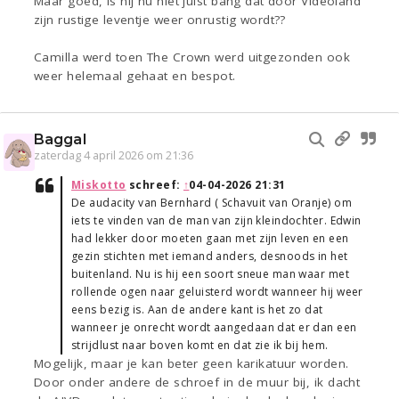
Maar goed, is hij nu niet juist bang dat door Videoland
zijn rustige leventje weer onrustig wordt??
Camilla werd toen The Crown werd uitgezonden ook
weer helemaal gehaat en bespot.
Baggal
zaterdag 4 april 2026 om 21:36
Miskotto
schreef:
↑
04-04-2026 21:31
De audacity van Bernhard ( Schavuit van Oranje) om
iets te vinden van de man van zijn kleindochter. Edwin
had lekker door moeten gaan met zijn leven en een
gezin stichten met iemand anders, desnoods in het
buitenland. Nu is hij een soort sneue man waar met
rollende ogen naar geluisterd wordt wanneer hij weer
eens bezig is. Aan de andere kant is het zo dat
wanneer je onrecht wordt aangedaan dat er dan een
strijdlust naar boven komt en dat zie ik bij hem.
Mogelijk, maar je kan beter geen karikatuur worden.
Door onder andere de schroef in de muur bij, ik dacht