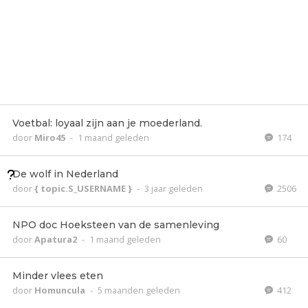
Voetbal: loyaal zijn aan je moederland.
door
Miro45
-
1 maand geleden
174
De wolf in Nederland
door
{ topic.S_USERNAME }
-
3 jaar geleden
2506
NPO doc Hoeksteen van de samenleving
door
Apatura2
-
1 maand geleden
60
Minder vlees eten
door
Homuncula
-
5 maanden geleden
412