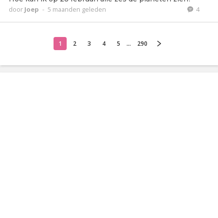
door
Joep
-
5 maanden geleden
4
1
2
3
4
5
...
290