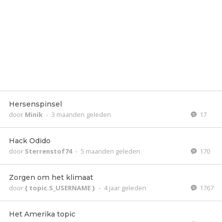
Hersenspinsel
door
Minik
-
3 maanden geleden
17
Hack Odido
door
Sterrenstof74
-
5 maanden geleden
170
Zorgen om het klimaat
door
{ topic.S_USERNAME }
-
4 jaar geleden
1767
Het Amerika topic