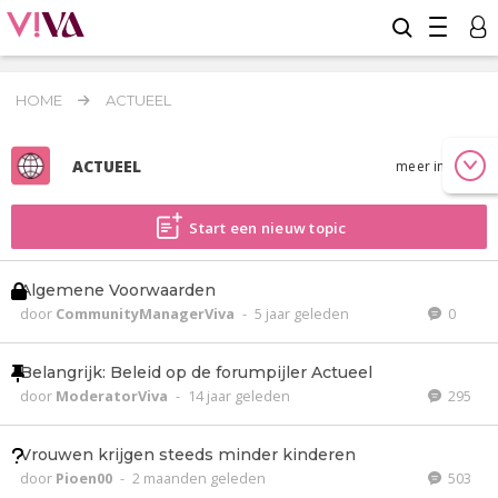
HOME
ACTUEEL
ACTUEEL
meer info
Start een nieuw topic
Algemene Voorwaarden
door
CommunityManagerViva
-
5 jaar geleden
0
Belangrijk: Beleid op de forumpijler Actueel
door
ModeratorViva
-
14 jaar geleden
295
Vrouwen krijgen steeds minder kinderen
door
Pioen00
-
2 maanden geleden
503