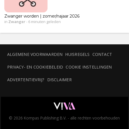
Zwanger worden | zomer/najaar 2026
in
Zwanger
-
6 minuten geleden
ALGEMENE VOORWAARDEN
HUISREGELS
CONTACT
PRIVACY- EN COOKIEBELEID
COOKIE INSTELLINGEN
ADVERTENTIEVRIJ?
DISCLAIMER
© 2026 Kompas Publishing B.V. - alle rechten voorbehouden