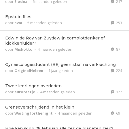
door
Elodea
-
6 maanden geleden
217
Epstein files
door
hvm
-
5 maanden geleden
253
Edwin de Roy van Zuydewijn complotdenker of
klokkenluider?
door
Miskotto
-
4 maanden geleden
87
Gynaecologiestudent (BE) geen straf na verkrachting
door
OriginalHeleen
-
1 jaar geleden
224
Twee leerlingen overleden
door
auroraatje
-
4 maanden geleden
122
Grensoverschrijdend in het klein
door
Waitingforthenight
-
4 maanden geleden
69
Hoe kan ik op 28 februari alle zes de planeten zien?