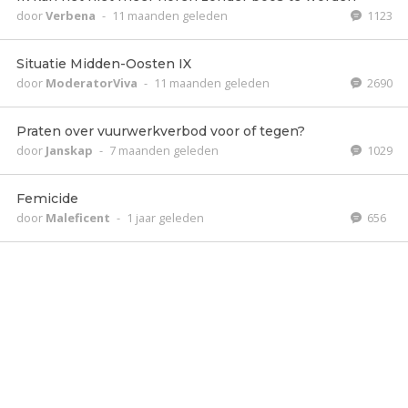
door
Verbena
-
11 maanden geleden
1123
Situatie Midden-Oosten IX
door
ModeratorViva
-
11 maanden geleden
2690
Praten over vuurwerkverbod voor of tegen?
door
Janskap
-
7 maanden geleden
1029
Femicide
door
Maleficent
-
1 jaar geleden
656