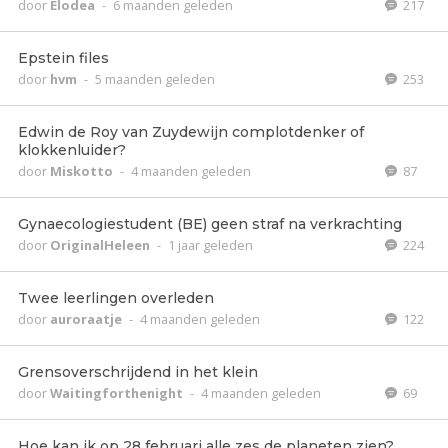
door
Elodea
-
6 maanden geleden
217
Epstein files
door
hvm
-
5 maanden geleden
253
Edwin de Roy van Zuydewijn complotdenker of
klokkenluider?
door
Miskotto
-
4 maanden geleden
87
Gynaecologiestudent (BE) geen straf na verkrachting
door
OriginalHeleen
-
1 jaar geleden
224
Twee leerlingen overleden
door
auroraatje
-
4 maanden geleden
122
Grensoverschrijdend in het klein
door
Waitingforthenight
-
4 maanden geleden
69
Hoe kan ik op 28 februari alle zes de planeten zien?