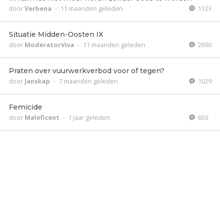
door
Verbena
-
11 maanden geleden
1123
Situatie Midden-Oosten IX
door
ModeratorViva
-
11 maanden geleden
2690
Praten over vuurwerkverbod voor of tegen?
door
Janskap
-
7 maanden geleden
1029
Femicide
door
Maleficent
-
1 jaar geleden
656