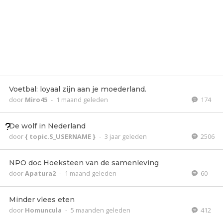
Voetbal: loyaal zijn aan je moederland.
door
Miro45
-
1 maand geleden
174
De wolf in Nederland
door
{ topic.S_USERNAME }
-
3 jaar geleden
2506
NPO doc Hoeksteen van de samenleving
door
Apatura2
-
1 maand geleden
60
Minder vlees eten
door
Homuncula
-
5 maanden geleden
412