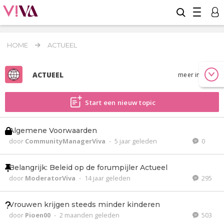
HOME
ACTUEEL
ACTUEEL
meer info
Start een nieuw topic
Algemene Voorwaarden
door
CommunityManagerViva
-
5 jaar geleden
0
Belangrijk: Beleid op de forumpijler Actueel
door
ModeratorViva
-
14 jaar geleden
295
Vrouwen krijgen steeds minder kinderen
door
Pioen00
-
2 maanden geleden
503