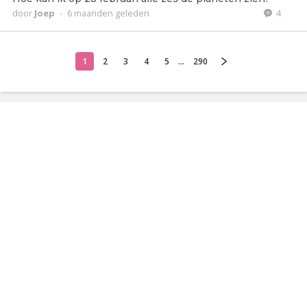
door
Joep
-
6 maanden geleden
4
1
2
3
4
5
...
290