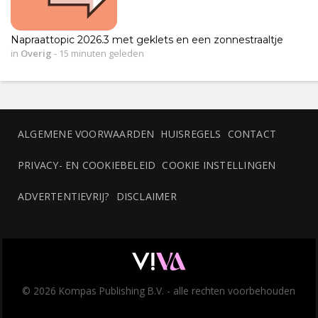
Napraattopic 2026.3 met geklets en een zonnestraaltje
in
Overig
-
15 minuten geleden
ALGEMENE VOORWAARDEN
HUISREGELS
CONTACT
PRIVACY- EN COOKIEBELEID
COOKIE INSTELLINGEN
ADVERTENTIEVRIJ?
DISCLAIMER
© 2026 Kompas Publishing B.V. - alle rechten voorbehouden