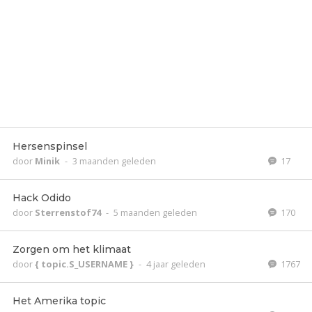
Hersenspinsel
door
Minik
-
3 maanden geleden
17
Hack Odido
door
Sterrenstof74
-
5 maanden geleden
170
Zorgen om het klimaat
door
{ topic.S_USERNAME }
-
4 jaar geleden
1767
Het Amerika topic