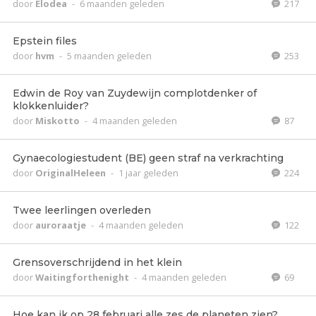
door
Elodea
-
6 maanden geleden
217
Epstein files
door
hvm
-
5 maanden geleden
253
Edwin de Roy van Zuydewijn complotdenker of
klokkenluider?
door
Miskotto
-
4 maanden geleden
87
Gynaecologiestudent (BE) geen straf na verkrachting
door
OriginalHeleen
-
1 jaar geleden
224
Twee leerlingen overleden
door
auroraatje
-
4 maanden geleden
122
Grensoverschrijdend in het klein
door
Waitingforthenight
-
4 maanden geleden
69
Hoe kan ik op 28 februari alle zes de planeten zien?