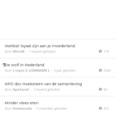
Voetbal: loyaal zijn aan je moederland.
door
Miro45
-
1 maand geleden
174
De wolf in Nederland
door
{ topic.S_USERNAME }
-
3 jaar geleden
2506
NPO doc Hoeksteen van de samenleving
door
Apatura2
-
1 maand geleden
60
Minder vlees eten
door
Homuncula
-
5 maanden geleden
412