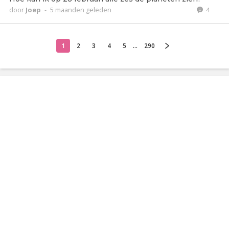
door
Joep
-
5 maanden geleden
4
1
2
3
4
5
...
290