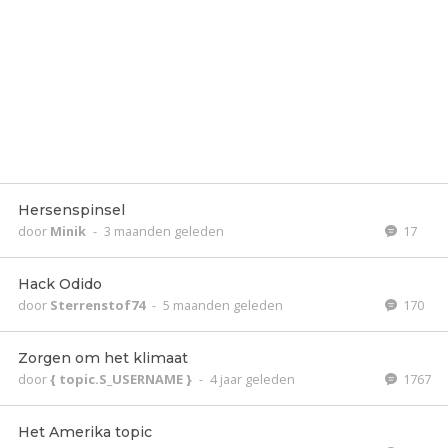
Hersenspinsel
door
Minik
-
3 maanden geleden
17
Hack Odido
door
Sterrenstof74
-
5 maanden geleden
170
Zorgen om het klimaat
door
{ topic.S_USERNAME }
-
4 jaar geleden
1767
Het Amerika topic