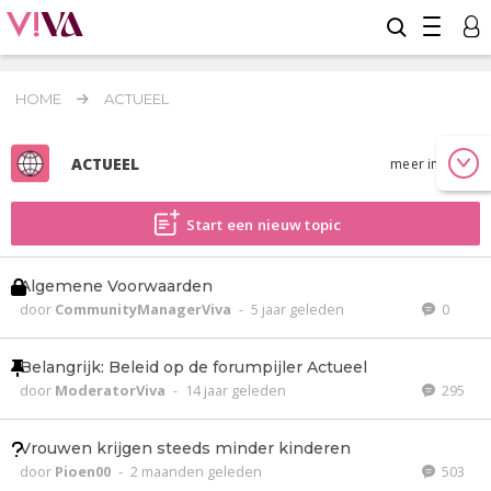
HOME
ACTUEEL
ACTUEEL
meer info
Start een nieuw topic
Algemene Voorwaarden
door
CommunityManagerViva
-
5 jaar geleden
0
Belangrijk: Beleid op de forumpijler Actueel
door
ModeratorViva
-
14 jaar geleden
295
Vrouwen krijgen steeds minder kinderen
door
Pioen00
-
2 maanden geleden
503