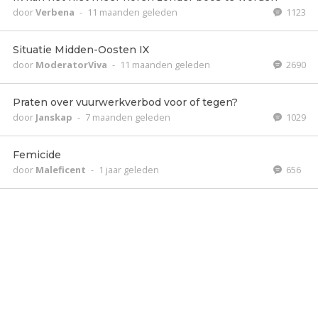
door
Verbena
-
11 maanden geleden
1123
Situatie Midden-Oosten IX
door
ModeratorViva
-
11 maanden geleden
2690
Praten over vuurwerkverbod voor of tegen?
door
Janskap
-
7 maanden geleden
1029
Femicide
door
Maleficent
-
1 jaar geleden
656