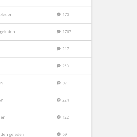
eleden
170
r geleden
1767
217
253
en
87
en
224
den
122
nden geleden
69