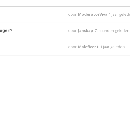
door
ModeratorViva
1 jaar gele
tegen?
door
Janskap
7 maanden geleden
door
Maleficent
1 jaar geleden