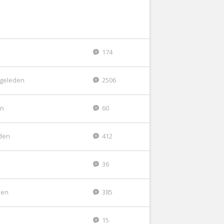
174
r geleden
2506
en
60
den
412
36
den
385
15