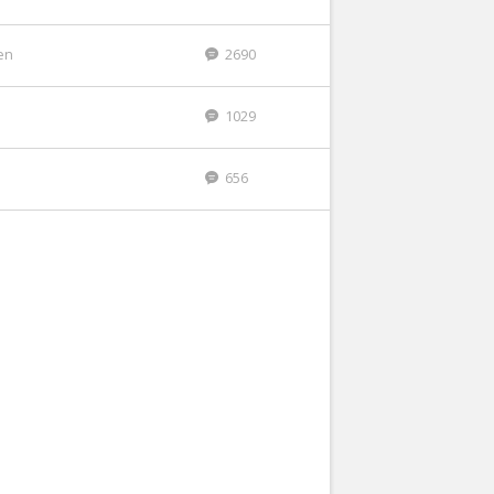
den
2690
1029
656