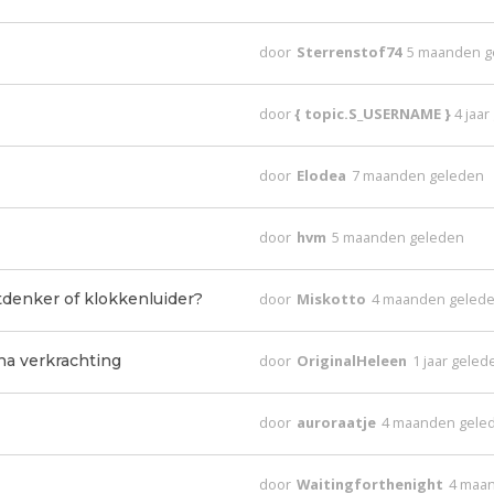
door
Sterrenstof74
5 maanden g
door
{ topic.S_USERNAME }
4 jaa
door
Elodea
7 maanden geleden
door
hvm
5 maanden geleden
denker of klokkenluider?
door
Miskotto
4 maanden geled
na verkrachting
door
OriginalHeleen
1 jaar geled
door
auroraatje
4 maanden gele
door
Waitingforthenight
4 maa