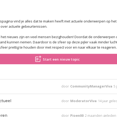
tspagina vind je alles dat te maken heeft met actuele onderwerpen op het 
n over actuele gebeurtenissen.
 het nieuws zijn en veel mensen bezighouden! Doordat de onderwerpen d
nd kunnen nemen. Daardoor is de sfeer op deze pijler vaak minder lucht
feer prettig te houden door met respect voor en naar elkaar te reageren.
Start een nieuw topic
door
CommunityManagerViva
5 
ctueel
door
ModeratorViva
14 jaar gel
eren
door
Pioen00
2 maanden geleden