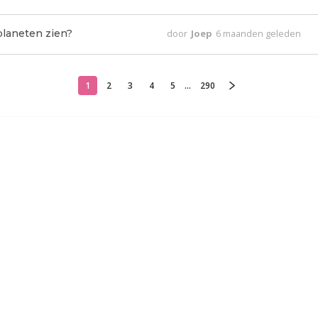
 planeten zien?
door
Joep
6 maanden geleden
1
2
3
4
5
...
290