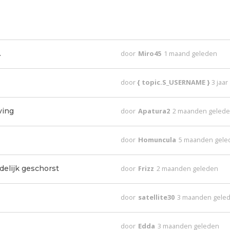
.
door
Miro45
1 maand geleden
door
{ topic.S_USERNAME }
3 jaa
ving
door
Apatura2
2 maanden geled
door
Homuncula
5 maanden gele
elijk geschorst
door
Frizz
2 maanden geleden
door
satellite30
3 maanden gele
door
Edda
3 maanden geleden