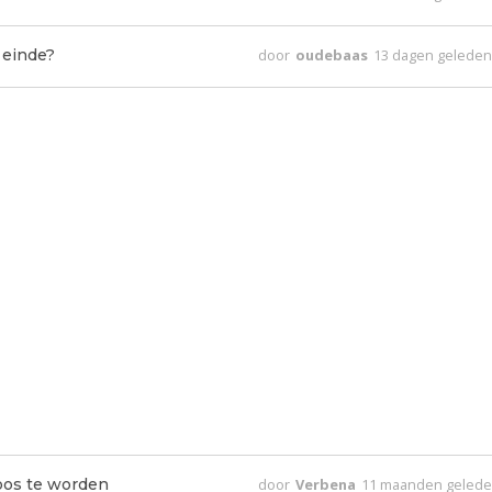
 einde?
door
oudebaas
13 dagen gelede
oos te worden
door
Verbena
11 maanden geled