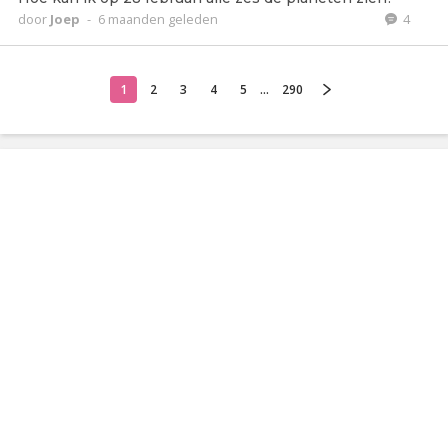
door
Joep
-
6 maanden geleden
4
1
2
3
4
5
...
290