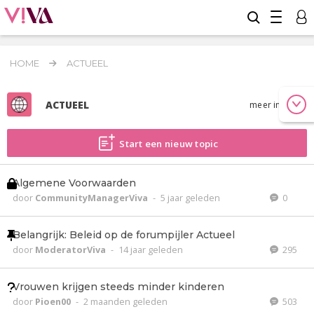
HOME
ACTUEEL
ACTUEEL
meer info
Start een nieuw topic
Algemene Voorwaarden
door
CommunityManagerViva
-
5 jaar geleden
0
Belangrijk: Beleid op de forumpijler Actueel
door
ModeratorViva
-
14 jaar geleden
295
Vrouwen krijgen steeds minder kinderen
door
Pioen00
-
2 maanden geleden
503