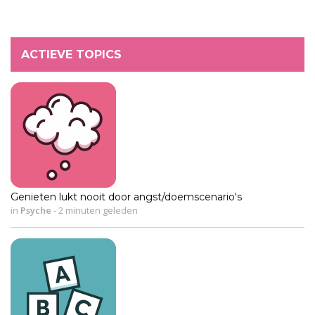
ACTIEVE TOPICS
Genieten lukt nooit door angst/doemscenario's
in
Psyche
-
2 minuten geleden