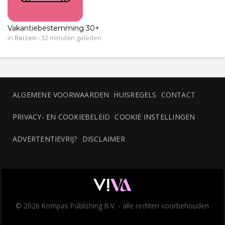
Vakantiebestemming 30+
in
Reizen
-
32 minuten geleden
ALGEMENE VOORWAARDEN
HUISREGELS
CONTACT
PRIVACY- EN COOKIEBELEID
COOKIE INSTELLINGEN
ADVERTENTIEVRIJ?
DISCLAIMER
© 2026 Kompas Publishing B.V. - alle rechten voorbehouden