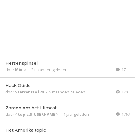
Hersenspinsel
door
Minik
-
3 maanden geleden
17
Hack Odido
door
Sterrenstof74
-
5 maanden geleden
170
Zorgen om het klimaat
door
{ topic.S_USERNAME }
-
4 jaar geleden
1767
Het Amerika topic