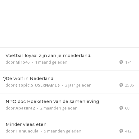
Voetbal: loyaal zijn aan je moederland.
door
Miro45
-
1 maand geleden
174
De wolf in Nederland
door
{ topic.S_USERNAME }
-
3 jaar geleden
2506
NPO doc Hoeksteen van de samenleving
door
Apatura2
-
2 maanden geleden
60
Minder vlees eten
door
Homuncula
-
5 maanden geleden
412