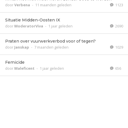
door
Verbena
-
11 maanden geleden
1123
Situatie Midden-Oosten IX
door
ModeratorViva
-
1 jaar geleden
2690
Praten over vuurwerkverbod voor of tegen?
door
Janskap
-
7 maanden geleden
1029
Femicide
door
Maleficent
-
1 jaar geleden
656