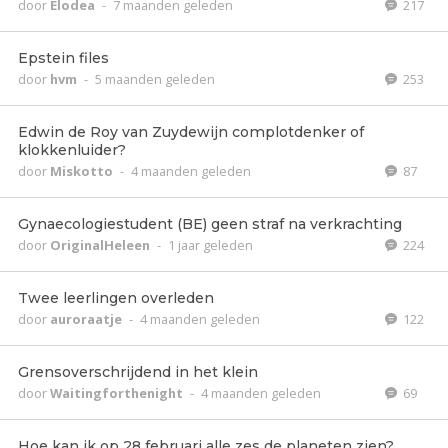
door
Elodea
-
7 maanden geleden
217
Epstein files
door
hvm
-
5 maanden geleden
253
Edwin de Roy van Zuydewijn complotdenker of
klokkenluider?
door
Miskotto
-
4 maanden geleden
87
Gynaecologiestudent (BE) geen straf na verkrachting
door
OriginalHeleen
-
1 jaar geleden
224
Twee leerlingen overleden
door
auroraatje
-
4 maanden geleden
122
Grensoverschrijdend in het klein
door
Waitingforthenight
-
4 maanden geleden
69
Hoe kan ik op 28 februari alle zes de planeten zien?