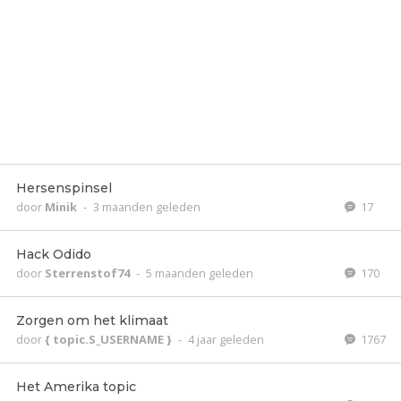
Hersenspinsel
door
Minik
-
3 maanden geleden
17
Hack Odido
door
Sterrenstof74
-
5 maanden geleden
170
Zorgen om het klimaat
door
{ topic.S_USERNAME }
-
4 jaar geleden
1767
Het Amerika topic