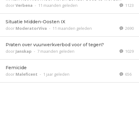
door
Verbena
-
11 maanden geleden
1123
Situatie Midden-Oosten IX
door
ModeratorViva
-
11 maanden geleden
2690
Praten over vuurwerkverbod voor of tegen?
door
Janskap
-
7 maanden geleden
1029
Femicide
door
Maleficent
-
1 jaar geleden
656