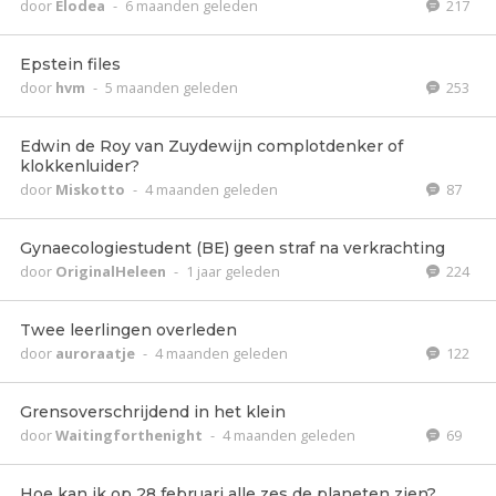
door
Elodea
-
6 maanden geleden
217
Epstein files
door
hvm
-
5 maanden geleden
253
Edwin de Roy van Zuydewijn complotdenker of
klokkenluider?
door
Miskotto
-
4 maanden geleden
87
Gynaecologiestudent (BE) geen straf na verkrachting
door
OriginalHeleen
-
1 jaar geleden
224
Twee leerlingen overleden
door
auroraatje
-
4 maanden geleden
122
Grensoverschrijdend in het klein
door
Waitingforthenight
-
4 maanden geleden
69
Hoe kan ik op 28 februari alle zes de planeten zien?