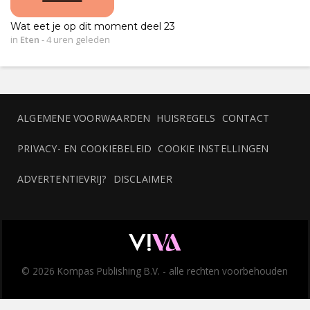
Wat eet je op dit moment deel 23
in
Eten
-
4 uren geleden
ALGEMENE VOORWAARDEN
HUISREGELS
CONTACT
PRIVACY- EN COOKIEBELEID
COOKIE INSTELLINGEN
ADVERTENTIEVRIJ?
DISCLAIMER
© 2026 Kompas Publishing B.V. - alle rechten voorbehouden