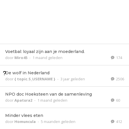
Voetbal: loyaal zijn aan je moederland.
door
Miro45
-
1 maand geleden
174
De wolf in Nederland
door
{ topic.S_USERNAME }
-
3 jaar geleden
2506
NPO doc Hoeksteen van de samenleving
door
Apatura2
-
1 maand geleden
60
Minder vlees eten
door
Homuncula
-
5 maanden geleden
412