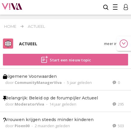
HOME
ACTUEEL
ACTUEEL
meer info
Start een nieuw topic
Algemene Voorwaarden
door
CommunityManagerViva
-
5 jaar geleden
0
Belangrijk: Beleid op de forumpijler Actueel
door
ModeratorViva
-
14 jaar geleden
295
Vrouwen krijgen steeds minder kinderen
door
Pioen00
-
2 maanden geleden
503