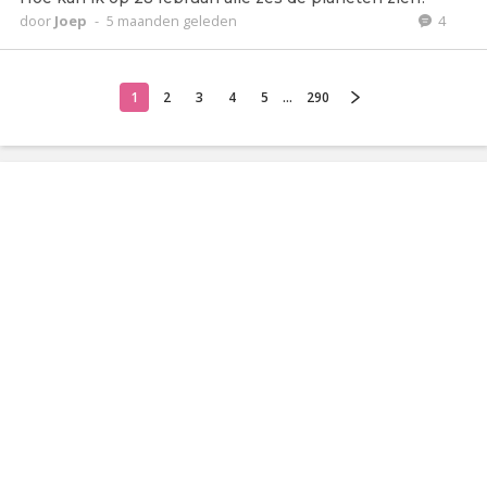
door
Joep
-
5 maanden geleden
4
1
2
3
4
5
...
290