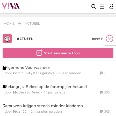
HOME
ACTUEEL
ACTUEEL
meer info
Start een nieuw topic
Algemene Voorwaarden
door
CommunityManagerViva
-
5 jaar geleden
0
Belangrijk: Beleid op de forumpijler Actueel
door
ModeratorViva
-
14 jaar geleden
295
Vrouwen krijgen steeds minder kinderen
door
Pioen00
-
2 maanden geleden
503