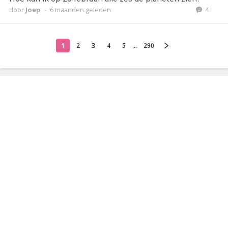
door
Joep
-
6 maanden geleden
4
1
2
3
4
5
...
290