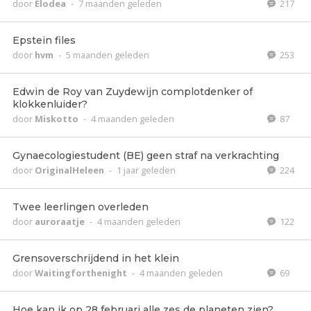
door
Elodea
-
7 maanden geleden
217
Epstein files
door
hvm
-
5 maanden geleden
253
Edwin de Roy van Zuydewijn complotdenker of
klokkenluider?
door
Miskotto
-
4 maanden geleden
87
Gynaecologiestudent (BE) geen straf na verkrachting
door
OriginalHeleen
-
1 jaar geleden
224
Twee leerlingen overleden
door
auroraatje
-
4 maanden geleden
122
Grensoverschrijdend in het klein
door
Waitingforthenight
-
4 maanden geleden
69
Hoe kan ik op 28 februari alle zes de planeten zien?