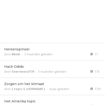
Hersenspinsel
door
Minik
-
3 maanden geleden
17
Hack Odido
door
Sterrenstof74
-
5 maanden geleden
170
Zorgen om het klimaat
door
{ topic.S_USERNAME }
-
4 jaar geleden
1767
Het Amerika topic