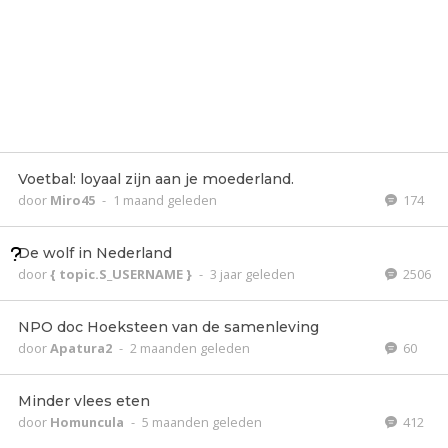
Voetbal: loyaal zijn aan je moederland.
door
Miro45
-
1 maand geleden
174
De wolf in Nederland
door
{ topic.S_USERNAME }
-
3 jaar geleden
2506
NPO doc Hoeksteen van de samenleving
door
Apatura2
-
2 maanden geleden
60
Minder vlees eten
door
Homuncula
-
5 maanden geleden
412