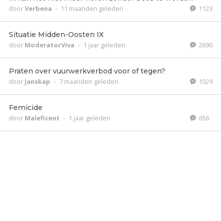
door
Verbena
-
11 maanden geleden
1123
Situatie Midden-Oosten IX
door
ModeratorViva
-
1 jaar geleden
2690
Praten over vuurwerkverbod voor of tegen?
door
Janskap
-
7 maanden geleden
1029
Femicide
door
Maleficent
-
1 jaar geleden
656