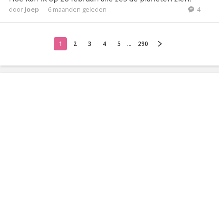
door
Joep
-
6 maanden geleden
4
1
2
3
4
5
...
290