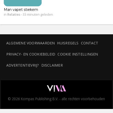
Man vapet stiekem
in
Relaties
-
33 minuten geleden
ALGEMENE VOORWAARDEN
HUISREGELS
CONTACT
PRIVACY- EN COOKIEBELEID
COOKIE INSTELLINGEN
ADVERTENTIEVRIJ?
DISCLAIMER
© 2026 Kompas Publishing B.V. - alle rechten voorbehouden