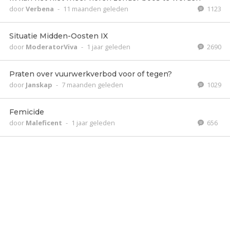
door
Verbena
-
11 maanden geleden
1123
Situatie Midden-Oosten IX
door
ModeratorViva
-
1 jaar geleden
2690
Praten over vuurwerkverbod voor of tegen?
door
Janskap
-
7 maanden geleden
1029
Femicide
door
Maleficent
-
1 jaar geleden
656