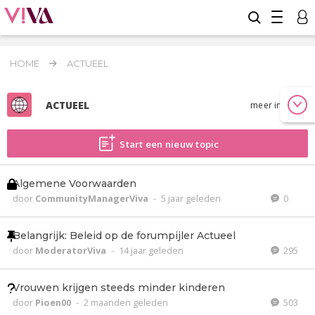
HOME
ACTUEEL
ACTUEEL
meer info
Start een nieuw topic
Algemene Voorwaarden
door
CommunityManagerViva
-
5 jaar geleden
0
Belangrijk: Beleid op de forumpijler Actueel
door
ModeratorViva
-
14 jaar geleden
295
Vrouwen krijgen steeds minder kinderen
door
Pioen00
-
2 maanden geleden
503