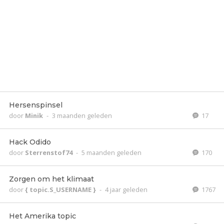
Hersenspinsel
door
Minik
-
3 maanden geleden
17
Hack Odido
door
Sterrenstof74
-
5 maanden geleden
170
Zorgen om het klimaat
door
{ topic.S_USERNAME }
-
4 jaar geleden
1767
Het Amerika topic