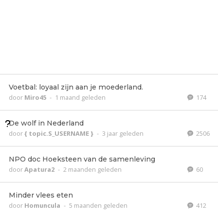
Voetbal: loyaal zijn aan je moederland.
door
Miro45
-
1 maand geleden
174
De wolf in Nederland
door
{ topic.S_USERNAME }
-
3 jaar geleden
2506
NPO doc Hoeksteen van de samenleving
door
Apatura2
-
2 maanden geleden
60
Minder vlees eten
door
Homuncula
-
5 maanden geleden
412