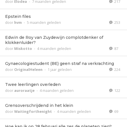
door
Elodea
-
7 maanden geleden
217
Epstein files
door
hvm
-
5 maanden geleden
253
Edwin de Roy van Zuydewijn complotdenker of
klokkenluider?
door
Miskotto
-
4 maanden geleden
87
Gynaecologiestudent (BE) geen straf na verkrachting
door
OriginalHeleen
-
1 jaar geleden
224
Twee leerlingen overleden
door
auroraatje
-
4 maanden geleden
122
Grensoverschrijdend in het klein
door
Waitingforthenight
-
4 maanden geleden
69
Hoe kan ik op 28 februari alle zes de planeten zien?