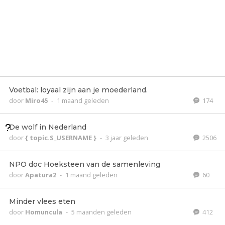
Voetbal: loyaal zijn aan je moederland.
door
Miro45
-
1 maand geleden
174
De wolf in Nederland
door
{ topic.S_USERNAME }
-
3 jaar geleden
2506
NPO doc Hoeksteen van de samenleving
door
Apatura2
-
1 maand geleden
60
Minder vlees eten
door
Homuncula
-
5 maanden geleden
412