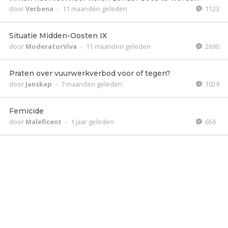
door
Verbena
-
11 maanden geleden
1123
Situatie Midden-Oosten IX
door
ModeratorViva
-
11 maanden geleden
2690
Praten over vuurwerkverbod voor of tegen?
door
Janskap
-
7 maanden geleden
1029
Femicide
door
Maleficent
-
1 jaar geleden
656