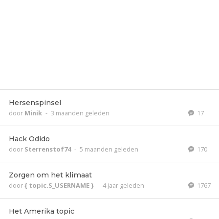
Hersenspinsel
door
Minik
-
3 maanden geleden
17
Hack Odido
door
Sterrenstof74
-
5 maanden geleden
170
Zorgen om het klimaat
door
{ topic.S_USERNAME }
-
4 jaar geleden
1767
Het Amerika topic