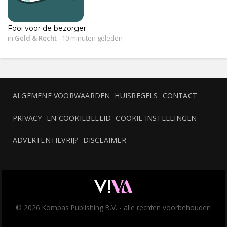
Fooi voor de bezorger
in
Geld & Recht
-
10 minuten geleden
ALGEMENE VOORWAARDEN
HUISREGELS
CONTACT
PRIVACY- EN COOKIEBELEID
COOKIE INSTELLINGEN
ADVERTENTIEVRIJ?
DISCLAIMER
© 2026 Kompas Publishing B.V. - alle rechten voorbehouden