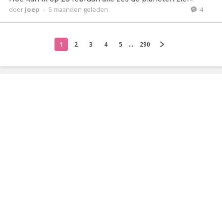
door
Joep
-
5 maanden geleden
4
1
2
3
4
5
...
290