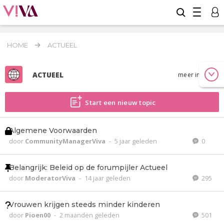
HOME
ACTUEEL
ACTUEEL
meer info
Start een nieuw topic
Algemene Voorwaarden
door
CommunityManagerViva
-
5 jaar geleden
0
Belangrijk: Beleid op de forumpijler Actueel
door
ModeratorViva
-
14 jaar geleden
295
Vrouwen krijgen steeds minder kinderen
door
Pioen00
-
2 maanden geleden
501