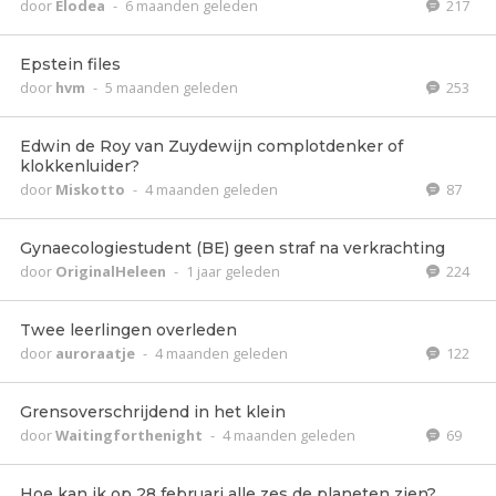
door
Elodea
-
6 maanden geleden
217
Epstein files
door
hvm
-
5 maanden geleden
253
Edwin de Roy van Zuydewijn complotdenker of
klokkenluider?
door
Miskotto
-
4 maanden geleden
87
Gynaecologiestudent (BE) geen straf na verkrachting
door
OriginalHeleen
-
1 jaar geleden
224
Twee leerlingen overleden
door
auroraatje
-
4 maanden geleden
122
Grensoverschrijdend in het klein
door
Waitingforthenight
-
4 maanden geleden
69
Hoe kan ik op 28 februari alle zes de planeten zien?