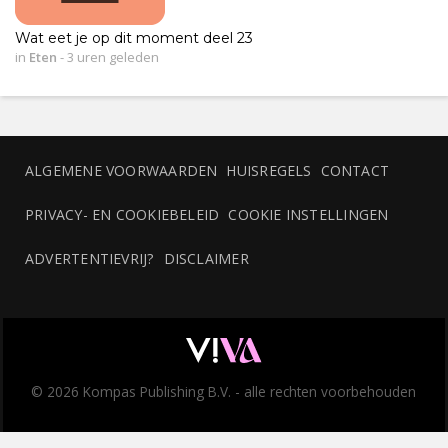
Wat eet je op dit moment deel 23
in
Eten
-
3 uren geleden
ALGEMENE VOORWAARDEN
HUISREGELS
CONTACT
PRIVACY- EN COOKIEBELEID
COOKIE INSTELLINGEN
ADVERTENTIEVRIJ?
DISCLAIMER
© 2026 Kompas Publishing B.V. - alle rechten voorbehouden