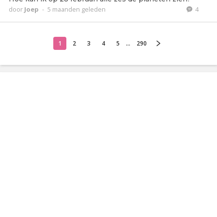
door
Joep
-
5 maanden geleden
4
1
2
3
4
5
...
290