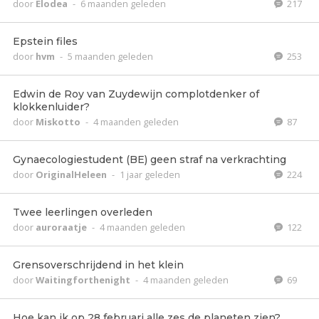
door
Elodea
-
6 maanden geleden
217
Epstein files
door
hvm
-
5 maanden geleden
253
Edwin de Roy van Zuydewijn complotdenker of
klokkenluider?
door
Miskotto
-
4 maanden geleden
87
Gynaecologiestudent (BE) geen straf na verkrachting
door
OriginalHeleen
-
1 jaar geleden
224
Twee leerlingen overleden
door
auroraatje
-
4 maanden geleden
122
Grensoverschrijdend in het klein
door
Waitingforthenight
-
4 maanden geleden
69
Hoe kan ik op 28 februari alle zes de planeten zien?