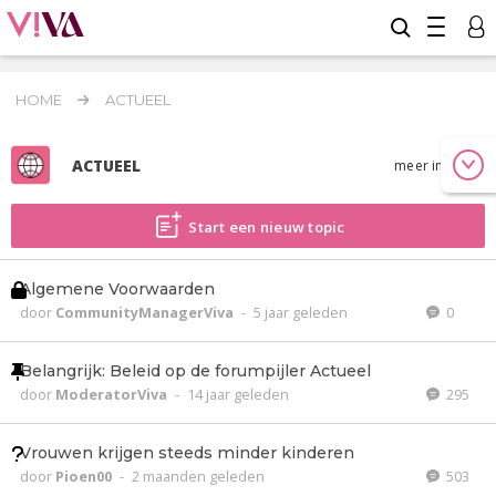
HOME
ACTUEEL
ACTUEEL
meer info
Start een nieuw topic
Algemene Voorwaarden
door
CommunityManagerViva
-
5 jaar geleden
0
Belangrijk: Beleid op de forumpijler Actueel
door
ModeratorViva
-
14 jaar geleden
295
Vrouwen krijgen steeds minder kinderen
door
Pioen00
-
2 maanden geleden
503