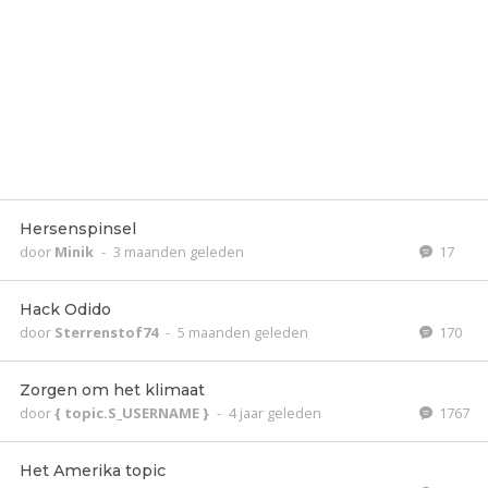
Hersenspinsel
door
Minik
-
3 maanden geleden
17
Hack Odido
door
Sterrenstof74
-
5 maanden geleden
170
Zorgen om het klimaat
door
{ topic.S_USERNAME }
-
4 jaar geleden
1767
Het Amerika topic