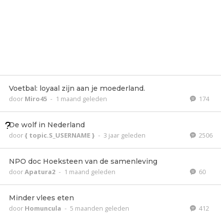
Voetbal: loyaal zijn aan je moederland.
door
Miro45
-
1 maand geleden
174
De wolf in Nederland
door
{ topic.S_USERNAME }
-
3 jaar geleden
2506
NPO doc Hoeksteen van de samenleving
door
Apatura2
-
1 maand geleden
60
Minder vlees eten
door
Homuncula
-
5 maanden geleden
412