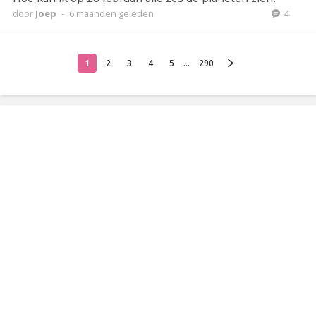
door
Joep
-
6 maanden geleden
4
1
2
3
4
5
...
290