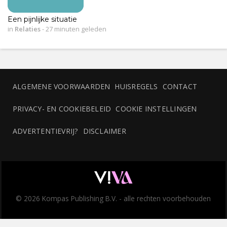
Een pijnlijke situatie
in
Relaties
-
27 minuten geleden
ALGEMENE VOORWAARDEN
HUISREGELS
CONTACT
PRIVACY- EN COOKIEBELEID
COOKIE INSTELLINGEN
ADVERTENTIEVRIJ?
DISCLAIMER
© 2026 Kompas Publishing B.V. - alle rechten voorbehouden