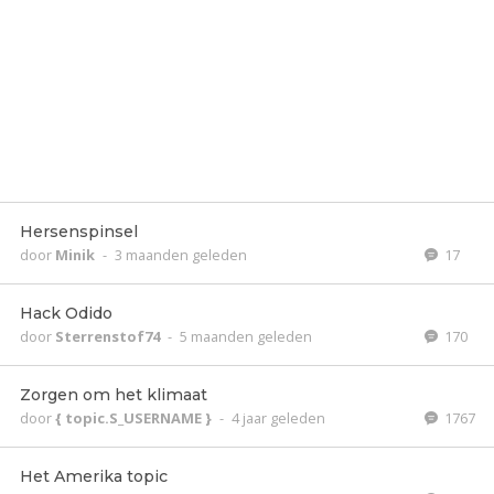
Hersenspinsel
door
Minik
-
3 maanden geleden
17
Hack Odido
door
Sterrenstof74
-
5 maanden geleden
170
Zorgen om het klimaat
door
{ topic.S_USERNAME }
-
4 jaar geleden
1767
Het Amerika topic