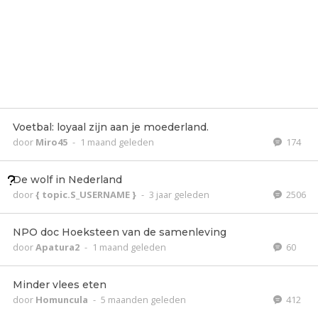
Voetbal: loyaal zijn aan je moederland.
door
Miro45
-
1 maand geleden
174
De wolf in Nederland
door
{ topic.S_USERNAME }
-
3 jaar geleden
2506
NPO doc Hoeksteen van de samenleving
door
Apatura2
-
1 maand geleden
60
Minder vlees eten
door
Homuncula
-
5 maanden geleden
412