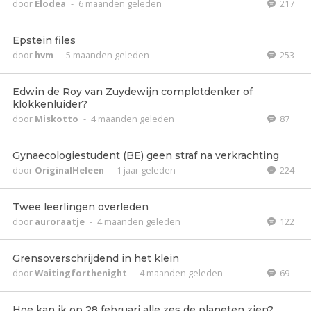
door
Elodea
-
6 maanden geleden
217
Epstein files
door
hvm
-
5 maanden geleden
253
Edwin de Roy van Zuydewijn complotdenker of
klokkenluider?
door
Miskotto
-
4 maanden geleden
87
Gynaecologiestudent (BE) geen straf na verkrachting
door
OriginalHeleen
-
1 jaar geleden
224
Twee leerlingen overleden
door
auroraatje
-
4 maanden geleden
122
Grensoverschrijdend in het klein
door
Waitingforthenight
-
4 maanden geleden
69
Hoe kan ik op 28 februari alle zes de planeten zien?