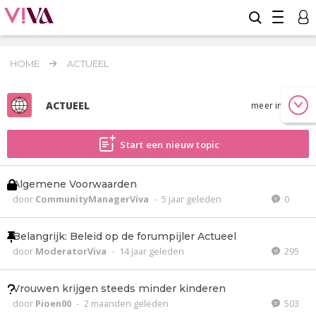
HOME
ACTUEEL
ACTUEEL
meer info
Start een nieuw topic
Algemene Voorwaarden
door
CommunityManagerViva
-
5 jaar geleden
0
Belangrijk: Beleid op de forumpijler Actueel
door
ModeratorViva
-
14 jaar geleden
295
Vrouwen krijgen steeds minder kinderen
door
Pioen00
-
2 maanden geleden
503