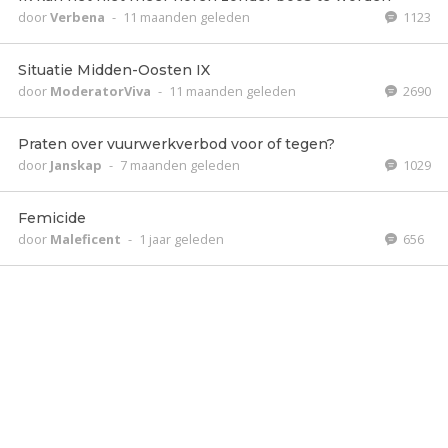
door
Verbena
-
11 maanden geleden
1123
Situatie Midden-Oosten IX
door
ModeratorViva
-
11 maanden geleden
2690
Praten over vuurwerkverbod voor of tegen?
door
Janskap
-
7 maanden geleden
1029
Femicide
door
Maleficent
-
1 jaar geleden
656