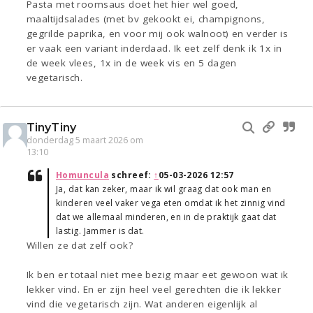
Pasta met roomsaus doet het hier wel goed,
maaltijdsalades (met bv gekookt ei, champignons,
gegrilde paprika, en voor mij ook walnoot) en verder is
er vaak een variant inderdaad. Ik eet zelf denk ik 1x in
de week vlees, 1x in de week vis en 5 dagen
vegetarisch.
TinyTiny
donderdag 5 maart 2026 om
13:10
Homuncula
schreef:
↑
05-03-2026 12:57
Ja, dat kan zeker, maar ik wil graag dat ook man en
kinderen veel vaker vega eten omdat ik het zinnig vind
dat we allemaal minderen, en in de praktijk gaat dat
lastig. Jammer is dat.
Willen ze dat zelf ook?
Ik ben er totaal niet mee bezig maar eet gewoon wat ik
lekker vind. En er zijn heel veel gerechten die ik lekker
vind die vegetarisch zijn. Wat anderen eigenlijk al