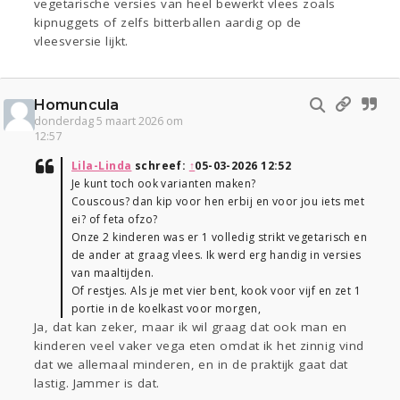
vegetarische versies van heel bewerkt vlees zoals
kipnuggets of zelfs bitterballen aardig op de
vleesversie lijkt.
Homuncula
donderdag 5 maart 2026 om
12:57
Lila-Linda
schreef:
↑
05-03-2026 12:52
Je kunt toch ook varianten maken?
Couscous? dan kip voor hen erbij en voor jou iets met
ei? of feta ofzo?
Onze 2 kinderen was er 1 volledig strikt vegetarisch en
de ander at graag vlees. Ik werd erg handig in versies
van maaltijden.
Of restjes. Als je met vier bent, kook voor vijf en zet 1
portie in de koelkast voor morgen,
Ja, dat kan zeker, maar ik wil graag dat ook man en
kinderen veel vaker vega eten omdat ik het zinnig vind
dat we allemaal minderen, en in de praktijk gaat dat
lastig. Jammer is dat.