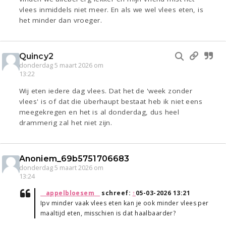
vlees inmiddels niet meer. En als we wel vlees eten, is
het minder dan vroeger.
Quincy2
donderdag 5 maart 2026 om
13:22
Wij eten iedere dag vlees. Dat het de 'week zonder
vlees' is of dat die überhaupt bestaat heb ik niet eens
meegekregen en het is al donderdag, dus heel
drammerig zal het niet zijn.
Anoniem_69b5751706683
donderdag 5 maart 2026 om
13:24
__appelbloesem__
schreef:
↑
05-03-2026 13:21
Ipv minder vaak vlees eten kan je ook minder vlees per
maaltijd eten, misschien is dat haalbaarder?