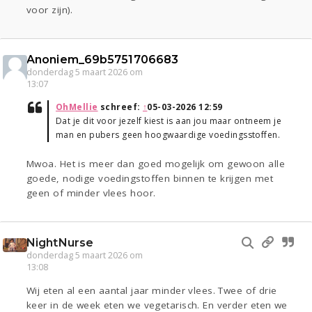
voor zijn).
Anoniem_69b5751706683
donderdag 5 maart 2026 om
13:07
OhMellie
schreef:
↑
05-03-2026 12:59
Dat je dit voor jezelf kiest is aan jou maar ontneem je
man en pubers geen hoogwaardige voedingsstoffen.
Mwoa. Het is meer dan goed mogelijk om gewoon alle
goede, nodige voedingstoffen binnen te krijgen met
geen of minder vlees hoor.
NightNurse
donderdag 5 maart 2026 om
13:08
Wij eten al een aantal jaar minder vlees. Twee of drie
keer in de week eten we vegetarisch. En verder eten we