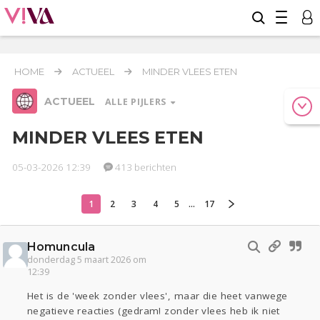
HOME
ACTUEEL
MINDER VLEES ETEN
ACTUEEL
ALLE PIJLERS
MINDER VLEES ETEN
05-03-2026 12:39
413 berichten
Relaties
Werk & Studie
Geld & Recht
Reizen
Seks
Gezondheid
Coronavirus
Overig
COVID-19
1
2
3
4
5
...
17
Oekraïne
Entertainment
Lijf & Lijn
Homuncula
Actueel
donderdag 5 maart 2026 om
12:39
Kinderen
Digi
Eten
Mode & Beauty
Zwanger
Psyche
Thuis
Klussen
Het is de 'week zonder vlees', maar die heet vanwege
negatieve reacties (gedram! zonder vlees heb ik niet
Sport
Contact
Viva zoekt
Aangeboden