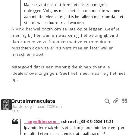
Maar ik vind niet dat ik ze het niet zou mogen
opleggen. Volgens mij is het slim om nu al te wennen
aan minder vlees eten, al is het alleen maar omdat het
steeds weer duurder zal worden.
Ik vind het wel onzin om ze iets op te leggen. Geef je
mening bij hen aan en waarom jij het belangrijk vind
dan kunnen ze zelf bepalen wat ze er mee doen.
Misschien doen ze er nu niets mee en later wel en
misschien nooit.
Maargoed dat is een mening die ik heb over alle
idealen/ overtuigingen. Geef het mee, maar leg het niet
op.
BrutaImmaculata
donderdag 5 maart 2026 om
13:31
__appelbloesem__
schreef:
↑
05-03-2026 13:21
Ipv minder vaak vlees eten kan je ook minder vlees per
maaltijd eten, misschien is dat haalbaarder?