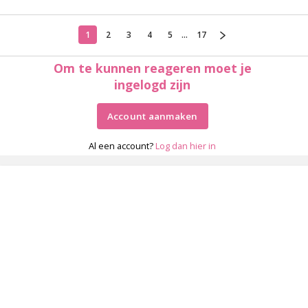
1
2
3
4
5
...
17
Om te kunnen reageren moet je
ingelogd zijn
Account aanmaken
Al een account?
Log dan hier in