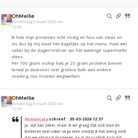
OhMellie
donderdag 5 maart 2026 om
12:58
Ik heb mijn proteines echt nodig en hou van vlees en
vis dus bij mij staat het dagelijks op het menu. Haal wel
vaker bij de slager/visboer ipv het waterige supermarkt
vlees.
Per 100 gram vis/kip heb je 25 gram proteine binnen
terwijl je daarvoor veel grotere bulk aan andere
voeding zou moeten wegwerken.
OhMellie
donderdag 5 maart 2026 om
12:59
Homuncula
schreef:
↑
05-03-2026 12:57
Ja, dat kan zeker, maar ik wil graag dat ook man en
kinderen veel vaker vega eten omdat ik het zinnig vind
dat we allemaal minderen, en in de praktijk gaat dat