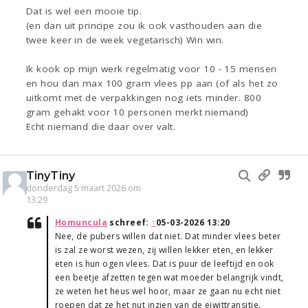
Dat is wel een mooie tip.
(en dan uit principe zou ik ook vasthouden aan die
twee keer in de week vegetarisch) Win win.
Ik kook op mijn werk regelmatig voor 10 - 15 mensen
en hou dan max 100 gram vlees pp aan (of als het zo
uitkomt met de verpakkingen nog iets minder. 800
gram gehakt voor 10 personen merkt niemand)
Echt niemand die daar over valt.
TinyTiny
donderdag 5 maart 2026 om
13:29
Homuncula
schreef:
↑
05-03-2026 13:20
Nee, de pubers willen dat niet. Dat minder vlees beter
is zal ze worst wezen, zij willen lekker eten, en lekker
eten is hun ogen vlees. Dat is puur de leeftijd en ook
een beetje afzetten tegen wat moeder belangrijk vindt,
ze weten het heus wel hoor, maar ze gaan nu echt niet
roepen dat ze het nut inzien van de eiwittransitie.