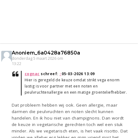
Anoniem_6a0428a76850a
donderdag 5 maart 2026 om
13:22
cognac
schreef:
↑
05-03-2026 13:09
Hier is geregeld de keuze omdat strikt vega enorm
lastig is voor partner met een noten en
peulvruchtenallergie en een matige groenteliefhebber.
Dat probleem hebben wij ook. Geen allergie, maar
darmen die peulvruchten en noten slecht kunnen
handelen. En ik hou niet van champignons. Dan wordt
de keuze in vegetarische gerechten toch wel een stuk
minder. Als we vegetarisch eten, is het vaak risotto. Dat
vinden we allebei erg lekker en mijn vriend mist het