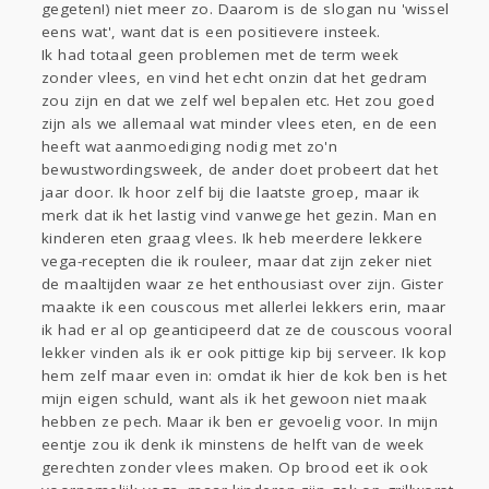
gegeten!) niet meer zo. Daarom is de slogan nu 'wissel
Gevraagd
Horen
Doen
Zien
eens wat', want dat is een positievere insteek.
Lezen
Ik had totaal geen problemen met de term week
zonder vlees, en vind het echt onzin dat het gedram
zou zijn en dat we zelf wel bepalen etc. Het zou goed
zijn als we allemaal wat minder vlees eten, en de een
heeft wat aanmoediging nodig met zo'n
bewustwordingsweek, de ander doet probeert dat het
jaar door. Ik hoor zelf bij die laatste groep, maar ik
merk dat ik het lastig vind vanwege het gezin. Man en
kinderen eten graag vlees. Ik heb meerdere lekkere
vega-recepten die ik rouleer, maar dat zijn zeker niet
de maaltijden waar ze het enthousiast over zijn. Gister
maakte ik een couscous met allerlei lekkers erin, maar
ik had er al op geanticipeerd dat ze de couscous vooral
lekker vinden als ik er ook pittige kip bij serveer. Ik kop
hem zelf maar even in: omdat ik hier de kok ben is het
mijn eigen schuld, want als ik het gewoon niet maak
hebben ze pech. Maar ik ben er gevoelig voor. In mijn
eentje zou ik denk ik minstens de helft van de week
gerechten zonder vlees maken. Op brood eet ik ook