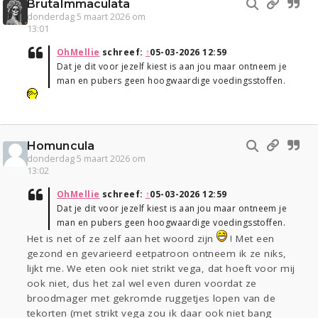
BrutaImmaculata
donderdag 5 maart 2026 om
13:01
OhMellie
schreef:
↑
05-03-2026 12:59
Dat je dit voor jezelf kiest is aan jou maar ontneem je
man en pubers geen hoogwaardige voedingsstoffen.
Homuncula
donderdag 5 maart 2026 om
13:02
OhMellie
schreef:
↑
05-03-2026 12:59
Dat je dit voor jezelf kiest is aan jou maar ontneem je
man en pubers geen hoogwaardige voedingsstoffen.
Het is net of ze zelf aan het woord zijn
! Met een
gezond en gevarieerd eetpatroon ontneem ik ze niks,
lijkt me. We eten ook niet strikt vega, dat hoeft voor mij
ook niet, dus het zal wel even duren voordat ze
broodmager met gekromde ruggetjes lopen van de
tekorten (met strikt vega zou ik daar ook niet bang