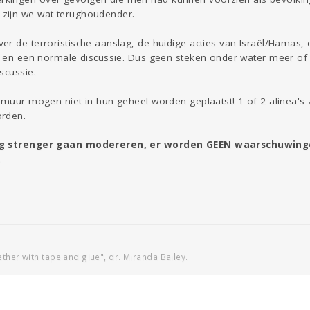
zijn we wat terughoudender.
r de terroristische aanslag, de huidige acties van Israël/Hamas, 
ct en een normale discussie. Dus geen steken onder water meer of
scussie.
lmuur mogen niet in hun geheel worden geplaatst! 1 of 2 alinea's 
orden.
nog strenger gaan modereren, er worden GEEN waarschuwin
.
ther with tape and glue", dr. Miranda Bailey.