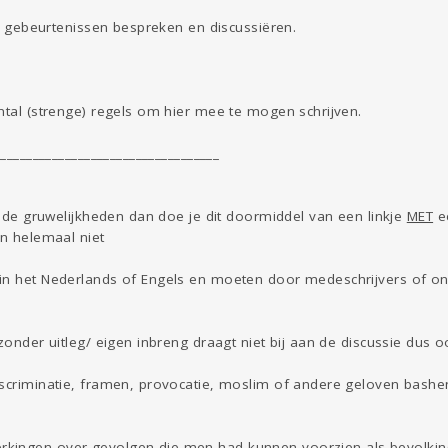
 de gebeurtenissen bespreken en discussiëren.
ntal (strenge) regels om hier mee te mogen schrijven.
___________________________________
er de gruwelijkheden dan doe je dit doormiddel van een linkje
MET
ee
on helemaal niet
 in het Nederlands of Engels en moeten door medeschrijvers of 
 zonder uitleg/ eigen inbreng draagt niet bij aan de discussie dus 
iscriminatie, framen, provocatie, moslim of andere geloven bash
kingen over gevolgen die men had kunnen voorzien als bevolking