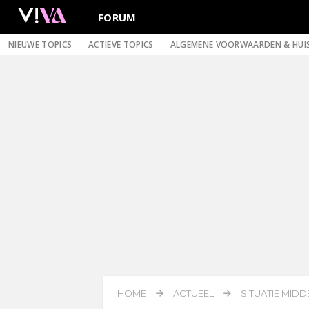
FORUM
NIEUWE TOPICS
ACTIEVE TOPICS
ALGEMENE VOORWAARDEN & HUI
HOME
ACTUEEL
SITUATIE MID