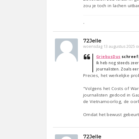
zou je toch in lachen uitb
•
72Jelle
woensdag 13 augustus 2025 o
GriebusDus
schreef
Ik heb nog steeds zeer
journalisten. Zoals e
Precies, het werkelijke p
"Volgens het Costs of War
journalisten gedood in G
de Vietnamoorlog, de oorl
Omdat het bewust gebeurt
72Jelle