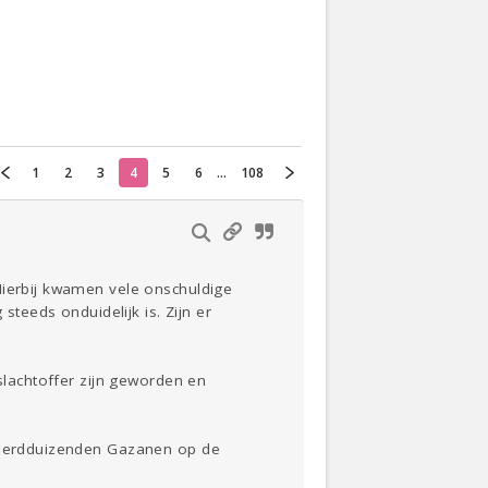
Oekraïne
Actueel
1
2
3
4
5
6
...
108
Thuis
Klussen
Lezen
Hierbij kwamen vele onschuldige
steeds onduidelijk is. Zijn er
 slachtoffer zijn geworden en
onderdduizenden Gazanen op de