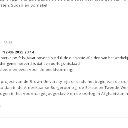
arsten; Sudan en Somalië!
m 08:35
:
↑
12-08-2025 23:14
 sterke twijfels. Maar bovenal vind ik de discussie afleiden van het werk
erder gememoreerd is dat een oorlogsmisdaad.
robleem en even voor de beeldvorming:
-project van de Brown University zijn er sinds het begin van de o
aza dan in de Amerikaanse Burgeroorlog, de Eerste en Tweede We
ogen in het voormalige Joegoslavië en de oorlog in Afghanistan na
.