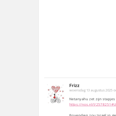
Frizz
woensdag 13 augustus 2025 o
Netanyahu zet zijn stapjes 
https://nos.nl/l/2578251
Bovendien zou Israël in ge