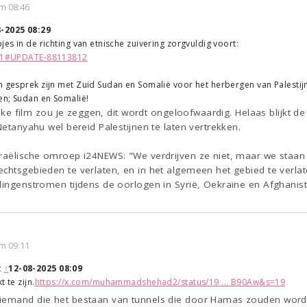
m 08:46
-2025 08:29
jes in de richting van etnische zuivering zorgvuldig voort:
8251#UPDATE-88113812
n gesprek zijn met Zuid Sudan en Somalië voor het herbergen van Palestijne
ten; Sudan en Somalië!
 elke film zou je zeggen, dit wordt ongeloofwaardig. Helaas blijkt de
Netanyahu wel bereid Palestijnen te laten vertrekken.
sraëlische omroep i24NEWS: "We verdrijven ze niet, maar we staan 
chtsgebieden te verlaten, en in het algemeen het gebied te verlaten 
lingenstromen tijdens de oorlogen in Syrië, Oekraïne en Afghanist
m 09:11
:
↑
12-08-2025 08:09
 te zijn.
https://x.com/muhammadshehad2/status/19 ... B90Aw&s=19
 iemand die het bestaan van tunnels die door Hamas zouden word