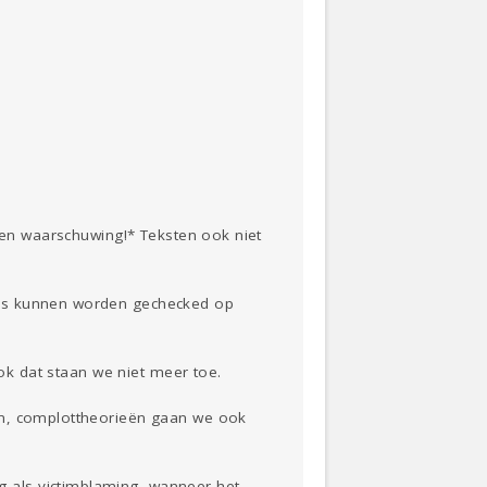
n waarschuwing!* Teksten ook niet
ons kunnen worden gechecked op
ook dat staan we niet meer toe.
en, complottheorieën gaan we ook
 als victimblaming, wanneer het