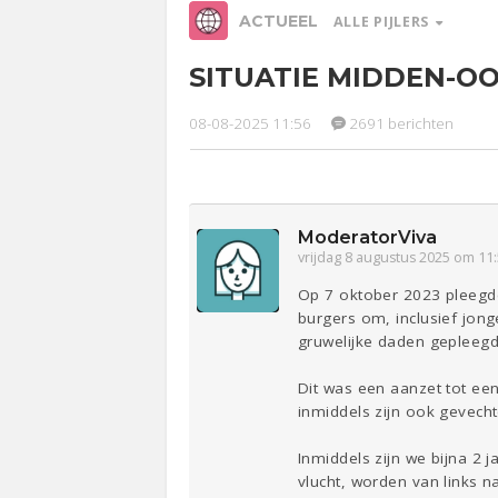
ACTUEEL
ALLE PIJLERS
SITUATIE MIDDEN-OO
Relaties
Werk &
Ge
Studie
08-08-2025 11:56
2691 berichten
Entertainment
Lijf & Lijn
Sport
Contact
ModeratorViva
vrijdag 8 augustus 2025 om 11
Op 7 oktober 2023 pleegde
burgers om, inclusief jonge
gruwelijke daden gepleegd
Dit was een aanzet tot een
inmiddels zijn ook gevech
Inmiddels zijn we bijna 2
vlucht, worden van links n