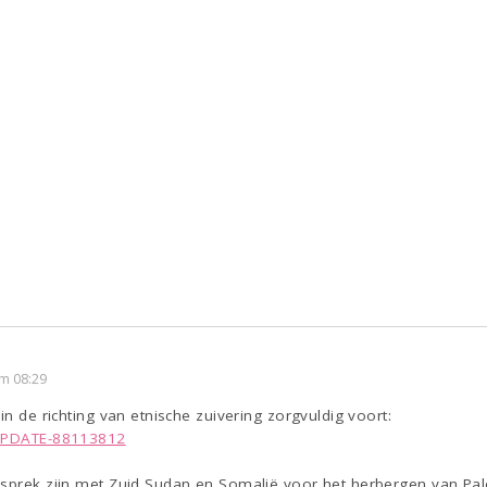
m 08:29
in de richting van etnische zuivering zorgvuldig voort:
#UPDATE-88113812
sprek zijn met Zuid Sudan en Somalië voor het herbergen van Pales