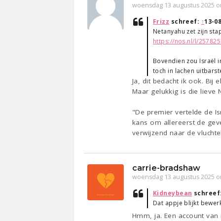
woensdag 13 augustus 2025 o
Frizz
schreef:
↑
13-08
Netanyahu zet zijn stap
https://nos.nl/l/257
Bovendien zou Israël i
toch in lachen uitbars
Ja, dit bedacht ik ook. Bij
Maar gelukkig is die lieve 
"De premier vertelde de I
kans om allereerst de geve
verwijzend naar de vluchte
carrie-bradshaw
woensdag 13 augustus 2025 o
Kidneybean
schreef
Dat appje blijkt bewerkt
Hmm, ja. Een account van