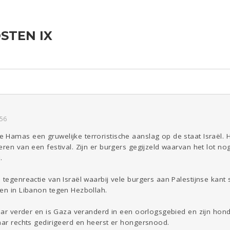
STEN IX
ld & Recht
Reizen
Seks
Gezondheid
Coronavirus
Overig
COVID-19
Kinderen
Digi
Eten
Mode &
Zwanger
Psyche
Beauty
Viva zoekt
Aangeboden
Gevraagd
Horen
Doen
Zien
:56
 Hamas een gruwelijke terroristische aanslag op de staat Israël. 
ren van een festival. Zijn er burgers gegijzeld waarvan het lot nog 
.
 tegenreactie van Israël waarbij vele burgers aan Palestijnse kant
ten in Libanon tegen Hezbollah.
 jaar verder en is Gaza veranderd in een oorlogsgebied en zijn h
aar rechts gedirigeerd en heerst er hongersnood.