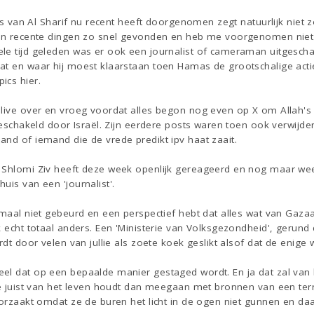
sts van Al Sharif nu recent heeft doorgenomen zegt natuurlijk niet 
en recente dingen zo snel gevonden en heb me voorgenomen niet wee
le tijd geleden was er ook een journalist of cameraman uitgeschak
at en waar hij moest klaarstaan toen Hamas de grootschalige acti
ics hier.
 live over en vroeg voordat alles begon nog even op X om Allah'
tgeschakeld door Israël. Zijn eerdere posts waren toen ook verwijde
nd of iemand die de vrede predikt ipv haat zaait.
 Shlomi Ziv heeft deze week openlijk gereageerd en nog maar wee
uis van een 'journalist'.
lemaal niet gebeurd en een perspectief hebt dat alles wat van G
k echt totaal anders. Een 'Ministerie van Volksgezondheid', gerun
rdt door velen van jullie als zoete koek geslikt alsof dat de enige wa
el dat op een bepaalde manier gestaged wordt. En ja dat zal van b
die juist van het leven houdt dan meegaan met bronnen van een te
oorzaakt omdat ze de buren het licht in de ogen niet gunnen en da