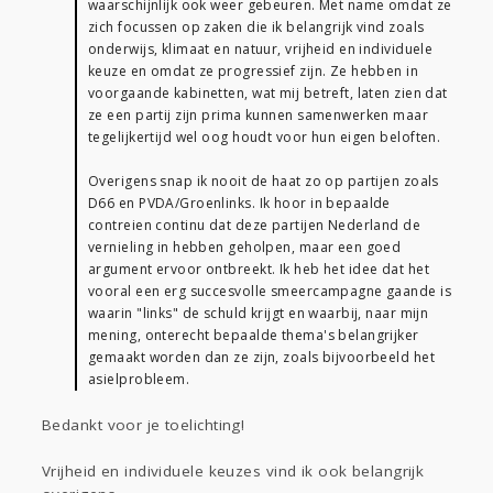
waarschijnlijk ook weer gebeuren. Met name omdat ze
zich focussen op zaken die ik belangrijk vind zoals
onderwijs, klimaat en natuur, vrijheid en individuele
keuze en omdat ze progressief zijn. Ze hebben in
voorgaande kabinetten, wat mij betreft, laten zien dat
ze een partij zijn prima kunnen samenwerken maar
tegelijkertijd wel oog houdt voor hun eigen beloften.
Overigens snap ik nooit de haat zo op partijen zoals
D66 en PVDA/Groenlinks. Ik hoor in bepaalde
contreien continu dat deze partijen Nederland de
vernieling in hebben geholpen, maar een goed
argument ervoor ontbreekt. Ik heb het idee dat het
vooral een erg succesvolle smeercampagne gaande is
waarin "links" de schuld krijgt en waarbij, naar mijn
mening, onterecht bepaalde thema's belangrijker
gemaakt worden dan ze zijn, zoals bijvoorbeeld het
asielprobleem.
Bedankt voor je toelichting!
Vrijheid en individuele keuzes vind ik ook belangrijk