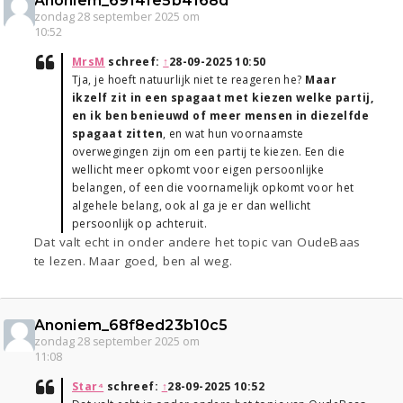
Anoniem_6914fe5b4168d
zondag 28 september 2025 om
10:52
MrsM
schreef:
↑
28-09-2025 10:50
Tja, je hoeft natuurlijk niet te reageren he?
Maar
ikzelf zit in een spagaat met kiezen welke partij,
en ik ben benieuwd of meer mensen in diezelfde
spagaat zitten
, en wat hun voornaamste
overwegingen zijn om een partij te kiezen. Een die
wellicht meer opkomt voor eigen persoonlijke
belangen, of een die voornamelijk opkomt voor het
algehele belang, ook al ga je er dan wellicht
persoonlijk op achteruit.
Dat valt echt in onder andere het topic van OudeBaas
te lezen. Maar goed, ben al weg.
Anoniem_68f8ed23b10c5
zondag 28 september 2025 om
11:08
Star⁴
schreef:
↑
28-09-2025 10:52