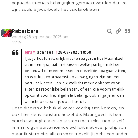
bepaalde thema's belangrijker gemaakt worden dan ze
zijn, zoals bijvoorbeeld het asielprobleem.
Rabarbara
zondag 28 september 2025 om
11:19
MrsM
schreef:
↑
28-09-2025 10:50
Tja, je hoeft natuurlijk niet te reageren he? Maar ikzelf
zit in een spagaat met kiezen welke partij, en ik ben
benieuwd of meer mensen in diezelfde spagaat zitten,
en wat hun voornaamste overwegingen zijn om een
partij te kiezen. Een die wellicht meer opkomt voor
eigen persoonlijke belangen, of een die voornamelijk
opkomt voor het algehele belang, ook al ga je er dan
wellicht persoonlijk op achteruit.
Deze discussie heb ik al vaker voorbij zien komen, en
ook hier zie ik constant hetzelfde. Maar goed, ik ben
nettobelastingbetaler en ik stem toch links. Heb ik zelf
in mijn eigen portemonnee wellicht niet veel profijt van,
maar ik stem niet alleen voor mezelf. Jij hebt een ander