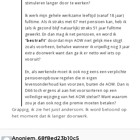
stimuleren langer door te werken?
Ik werk mijn gehele werkzame leeftijd (vanaf 18 jaar)
fulltime. Als ik straks met 67 met pensioen kan, heb ik
(als ik gezond blijf natuurlijk) straks 51 jaar fulltime
gewerkt. En dan mag ik net pensioen, en word ik
"
bestraft
" doordat mijn AOW niet gelijk mee stijgt
zoals voorheen, behalve wanneer ik vrijwillig nog 3 jaar
extra doorwerk want dan ga ik er netto wel iets op
vooruit?
En, als werkende moet ik ook nog eens een verplichte
pensioenopbouw regelen die in eigen
levensonderhoud kan voorzien, buiten de AOW. Dan is
D66 toch ergens al aan het voorsorteren op een
volledige wijziging van het AOW stelsel? Want waarom
zou je dan ook nog die premie moeten betalen?
Grappig, ik zie het juist andersom. Ik word beloond op
het moment dat ik langer doorwerk.
Anoniem_68f8ed23b10c5