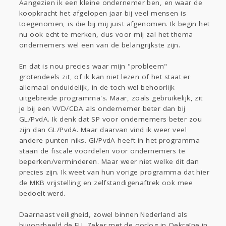
Aangezien ik een kleine ondernemer ben, en waar de
koopkracht het afgelopen jaar bij veel mensen is
toegenomen, is die bij mij juist afgenomen. Ik begin het
nu ook echt te merken, dus voor mij zal het thema
ondernemers wel een van de belangrijkste zijn.
En dat is nou precies waar mijn "probleem"
grotendeels zit, of ik kan niet lezen of het staat er
allemaal onduidelijk, in de toch wel behoorlijk
uitgebreide programma's. Maar, zoals gebruikelijk, zit
je bij een VVD/CDA als ondernemer beter dan bij
GL/PvdA. Ik denk dat SP voor ondernemers beter zou
zijn dan GL/PvdA. Maar daarvan vind ik weer veel
andere punten niks. Gl/PvdA heeft in het programma
staan de fiscale voordelen voor ondernemers te
beperken/verminderen. Maar weer niet welke dit dan
precies zijn. Ik weet van hun vorige programma dat hier
de MKB vrijstelling en zelfstandigenaftrek ook mee
bedoelt werd.
Daarnaast veiligheid, zowel binnen Nederland als
bijvoorbeeld de EU. Zeker met de oorlog in Oekraïne in