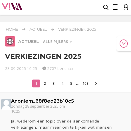
HOME
ACTUEEL
VERKIEZINGEN 2025
ACTUEEL
ALLE PIJLERS
VERKIEZINGEN 2025
28-09-2025 10:25
2707 berichten
Relaties
Werk & Studie
Geld & Recht
Reizen
Seks
Gezondheid
Coronavirus
Overig
COVID-19
1
2
3
4
5
...
109
Oekraïne
Entertainment
Lijf & Lijn
Anoniem_68f8ed23b10c5
Actueel
zondag 28 september 2025 om
10:25
Kinderen
Digi
Eten
Mode & Beauty
Zwanger
Psyche
Thuis
Klussen
Ja, wederom een topic over de aankomende
verkiezingen, maar meer om te kijken wat mensen
Sport
Contact
Viva zoekt
Aangeboden