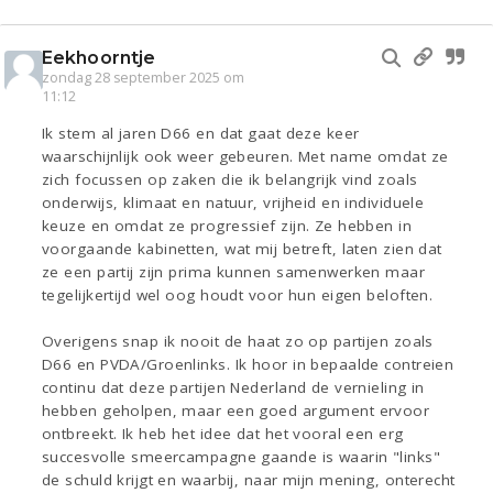
Eekhoorntje
zondag 28 september 2025 om
11:12
Ik stem al jaren D66 en dat gaat deze keer
waarschijnlijk ook weer gebeuren. Met name omdat ze
zich focussen op zaken die ik belangrijk vind zoals
onderwijs, klimaat en natuur, vrijheid en individuele
keuze en omdat ze progressief zijn. Ze hebben in
voorgaande kabinetten, wat mij betreft, laten zien dat
ze een partij zijn prima kunnen samenwerken maar
tegelijkertijd wel oog houdt voor hun eigen beloften.
Overigens snap ik nooit de haat zo op partijen zoals
D66 en PVDA/Groenlinks. Ik hoor in bepaalde contreien
continu dat deze partijen Nederland de vernieling in
hebben geholpen, maar een goed argument ervoor
ontbreekt. Ik heb het idee dat het vooral een erg
succesvolle smeercampagne gaande is waarin "links"
de schuld krijgt en waarbij, naar mijn mening, onterecht