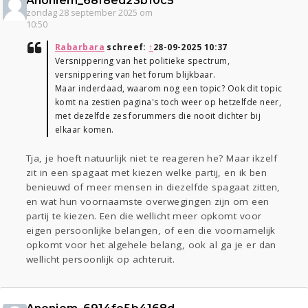
Anoniem_68f8ed23b10c5
zondag 28 september 2025 om
10:50
Rabarbara
schreef:
↑
28-09-2025 10:37
Versnippering van het politieke spectrum,
versnippering van het forum blijkbaar.
Maar inderdaad, waarom nog een topic? Ook dit topic
komt na zestien pagina's toch weer op hetzelfde neer,
met dezelfde zes forummers die nooit dichter bij
elkaar komen.
Tja, je hoeft natuurlijk niet te reageren he? Maar ikzelf
zit in een spagaat met kiezen welke partij, en ik ben
benieuwd of meer mensen in diezelfde spagaat zitten,
en wat hun voornaamste overwegingen zijn om een
partij te kiezen. Een die wellicht meer opkomt voor
eigen persoonlijke belangen, of een die voornamelijk
opkomt voor het algehele belang, ook al ga je er dan
wellicht persoonlijk op achteruit.