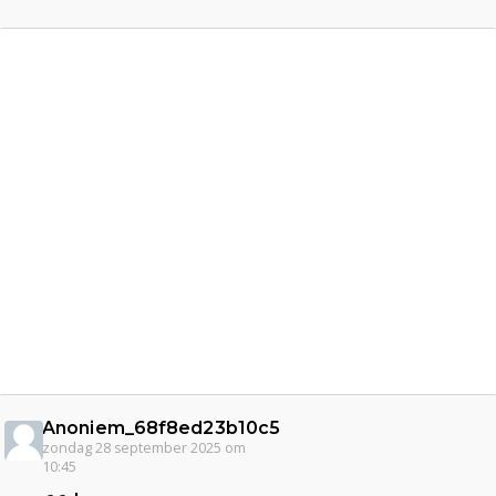
Anoniem_68f8ed23b10c5
zondag 28 september 2025 om
10:45