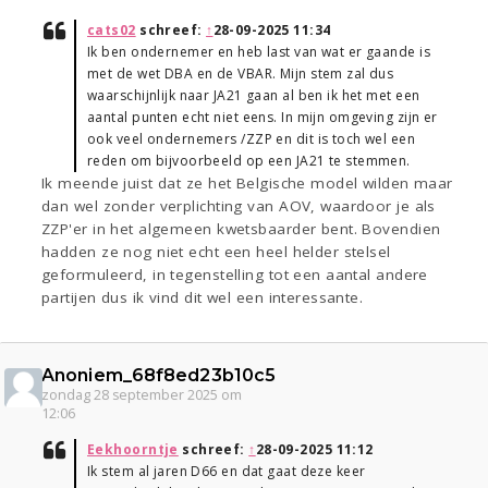
cats02
schreef:
↑
28-09-2025 11:34
Ik ben ondernemer en heb last van wat er gaande is
met de wet DBA en de VBAR. Mijn stem zal dus
waarschijnlijk naar JA21 gaan al ben ik het met een
aantal punten echt niet eens. In mijn omgeving zijn er
ook veel ondernemers /ZZP en dit is toch wel een
reden om bijvoorbeeld op een JA21 te stemmen.
Ik meende juist dat ze het Belgische model wilden maar
dan wel zonder verplichting van AOV, waardoor je als
ZZP'er in het algemeen kwetsbaarder bent. Bovendien
hadden ze nog niet echt een heel helder stelsel
geformuleerd, in tegenstelling tot een aantal andere
partijen dus ik vind dit wel een interessante.
Anoniem_68f8ed23b10c5
zondag 28 september 2025 om
12:06
Eekhoorntje
schreef:
↑
28-09-2025 11:12
Ik stem al jaren D66 en dat gaat deze keer