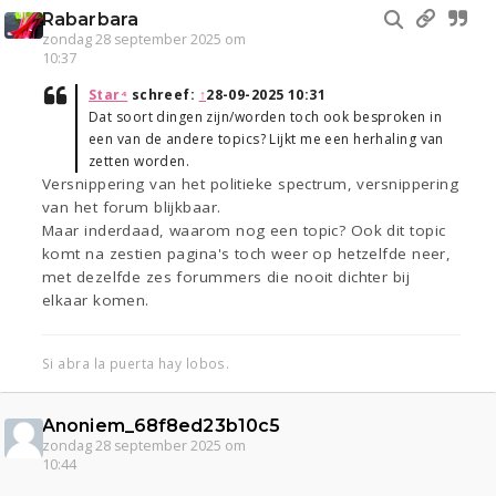
Rabarbara
zondag 28 september 2025 om
10:37
Star⁴
schreef:
↑
28-09-2025 10:31
Dat soort dingen zijn/worden toch ook besproken in
een van de andere topics? Lijkt me een herhaling van
zetten worden.
Versnippering van het politieke spectrum, versnippering
van het forum blijkbaar.
Maar inderdaad, waarom nog een topic? Ook dit topic
komt na zestien pagina's toch weer op hetzelfde neer,
met dezelfde zes forummers die nooit dichter bij
elkaar komen.
Si abra la puerta hay lobos.
Anoniem_68f8ed23b10c5
zondag 28 september 2025 om
10:44