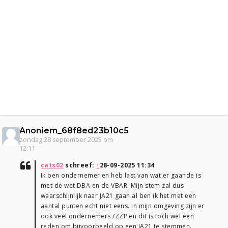
Anoniem_68f8ed23b10c5
zondag 28 september 2025 om
12:11
cats02
schreef:
↑
28-09-2025 11:34
Ik ben ondernemer en heb last van wat er gaande is
met de wet DBA en de VBAR. Mijn stem zal dus
waarschijnlijk naar JA21 gaan al ben ik het met een
aantal punten echt niet eens. In mijn omgeving zijn er
ook veel ondernemers /ZZP en dit is toch wel een
reden om bijvoorbeeld op een JA21 te stemmen.