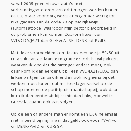
vanaf 2035 geen nieuwe auto's met
verbrandingsmotoren verkocht mogen worden binnen
de EU, maar voorlopig wordt er nog maar weinig tot
niks gedaan aan de code 78 op het rijbewijs
(automaatcode) waardoor mijn sector bijvoorbeeld in
de problemen kan komen. Daarom liever een
VVD/CDA/JA21 dan GL/PvdA, SP, DENK, of PvdD.
Met deze voorbeelden kom ik dus een beetje 50/50 uit.
En als ik dan als laatste migratie er toch bij wil pakken,
waarvan ik vind dat die strenger/anders moet, ook
daar kom ik dan eerder uit bij een VVD/JA21/CDA, dan
linkse partijen. En pak ik er dan ook nog eens bij dat
werken moet lonen, dat het toeslagenstelsel op de
schop moet en de participatie maatschappij, ook daar
kom ik dan eerder uit bij rechts dan links, hoewel ik
GL/PvdA daarin ook kan volgen.
Op de een of andere manier komt een D66 helemaal
niet in beeld bij mij, maar dat geldt ook voor PVV/Fvd
en DENK/PvdD en CU/SGP.