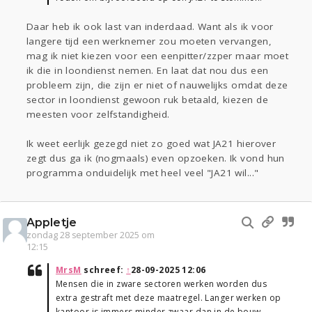
Daar heb ik ook last van inderdaad. Want als ik voor
langere tijd een werknemer zou moeten vervangen,
mag ik niet kiezen voor een eenpitter/zzper maar moet
ik die in loondienst nemen. En laat dat nou dus een
probleem zijn, die zijn er niet of nauwelijks omdat deze
sector in loondienst gewoon ruk betaald, kiezen de
meesten voor zelfstandigheid.
Ik weet eerlijk gezegd niet zo goed wat JA21 hierover
zegt dus ga ik (nogmaals) even opzoeken. Ik vond hun
programma onduidelijk met heel veel "JA21 wil..."
Appletje
zondag 28 september 2025 om
12:15
MrsM
schreef:
↑
28-09-2025 12:06
Mensen die in zware sectoren werken worden dus
extra gestraft met deze maatregel. Langer werken op
kantoor is immers minder zwaar dan in de bouw.