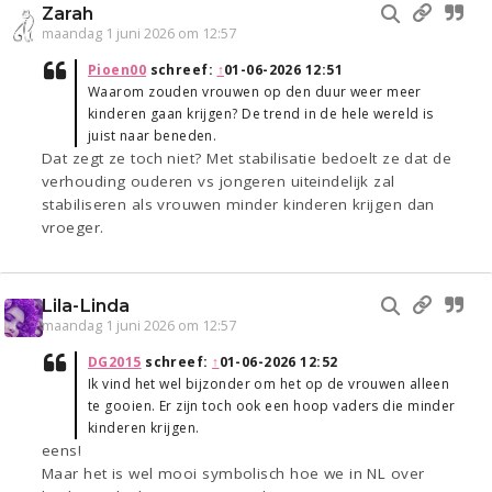
Zarah
maandag 1 juni 2026 om 12:57
Pioen00
schreef:
↑
01-06-2026 12:51
Waarom zouden vrouwen op den duur weer meer
kinderen gaan krijgen? De trend in de hele wereld is
juist naar beneden.
Dat zegt ze toch niet? Met stabilisatie bedoelt ze dat de
verhouding ouderen vs jongeren uiteindelijk zal
stabiliseren als vrouwen minder kinderen krijgen dan
vroeger.
Lila-Linda
maandag 1 juni 2026 om 12:57
DG2015
schreef:
↑
01-06-2026 12:52
Ik vind het wel bijzonder om het op de vrouwen alleen
te gooien. Er zijn toch ook een hoop vaders die minder
kinderen krijgen.
eens!
Maar het is wel mooi symbolisch hoe we in NL over