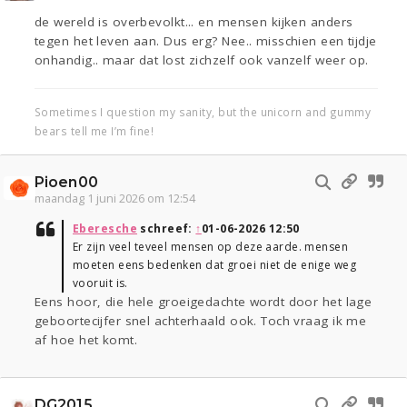
de wereld is overbevolkt... en mensen kijken anders
tegen het leven aan. Dus erg? Nee.. misschien een tijdje
onhandig.. maar dat lost zichzelf ook vanzelf weer op.
Sometimes I question my sanity, but the unicorn and gummy
bears tell me I’m fine!
Pioen00
maandag 1 juni 2026 om 12:54
Eberesche
schreef:
↑
01-06-2026 12:50
Er zijn veel teveel mensen op deze aarde. mensen
moeten eens bedenken dat groei niet de enige weg
vooruit is.
Eens hoor, die hele groeigedachte wordt door het lage
geboortecijfer snel achterhaald ook. Toch vraag ik me
af hoe het komt.
DG2015