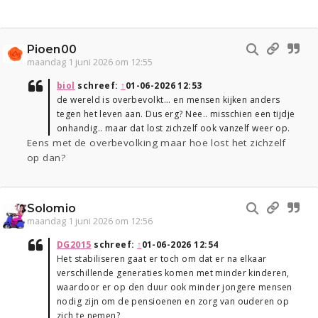
Pioen00
maandag 1 juni 2026 om 12:55
biol
schreef:
↑
01-06-2026 12:53
de wereld is overbevolkt... en mensen kijken anders
tegen het leven aan. Dus erg? Nee.. misschien een tijdje
onhandig.. maar dat lost zichzelf ook vanzelf weer op.
Eens met de overbevolking maar hoe lost het zichzelf
op dan?
Solomio
maandag 1 juni 2026 om 12:56
DG2015
schreef:
↑
01-06-2026 12:54
Het stabiliseren gaat er toch om dat er na elkaar
verschillende generaties komen met minder kinderen,
waardoor er op den duur ook minder jongere mensen
nodig zijn om de pensioenen en zorg van ouderen op
zich te nemen?