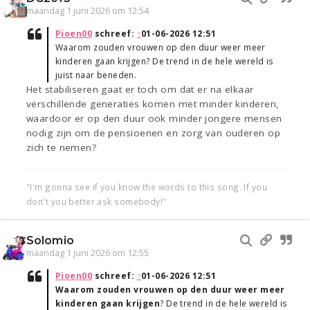
maandag 1 juni 2026 om 12:54
Pioen00
schreef:
↑
01-06-2026 12:51
Waarom zouden vrouwen op den duur weer meer
kinderen gaan krijgen? De trend in de hele wereld is
juist naar beneden.
Het stabiliseren gaat er toch om dat er na elkaar
verschillende generaties komen met minder kinderen,
waardoor er op den duur ook minder jongere mensen
nodig zijn om de pensioenen en zorg van ouderen op
zich te nemen?
"I'm gonna see if you know the words to this song. If you
don't you better ask somebody!"
Solomio
maandag 1 juni 2026 om 12:55
Pioen00
schreef:
↑
01-06-2026 12:51
Waarom zouden vrouwen op den duur weer meer
kinderen gaan krijgen
? De trend in de hele wereld is