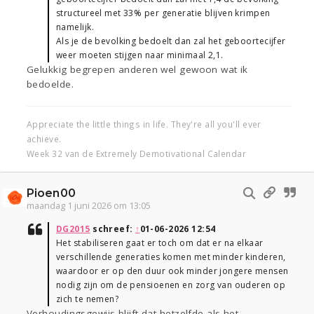
structureel met 33% per generatie blijven krimpen
namelijk.
Als je de bevolking bedoelt dan zal het geboortecijfer
weer moeten stijgen naar minimaal 2,1.
Gelukkig begrepen anderen wel gewoon wat ik
bedoelde.
Appreciate the little things in life. They're all you'll ever
achieve.
Week 32 van de Extremely Demotivational Calendar
Pioen00
maandag 1 juni 2026 om 13:05
DG2015
schreef:
↑
01-06-2026 12:54
Het stabiliseren gaat er toch om dat er na elkaar
verschillende generaties komen met minder kinderen,
waardoor er op den duur ook minder jongere mensen
nodig zijn om de pensioenen en zorg van ouderen op
zich te nemen?
Verhoudingsgewijs blijft dat hetzelfde als het