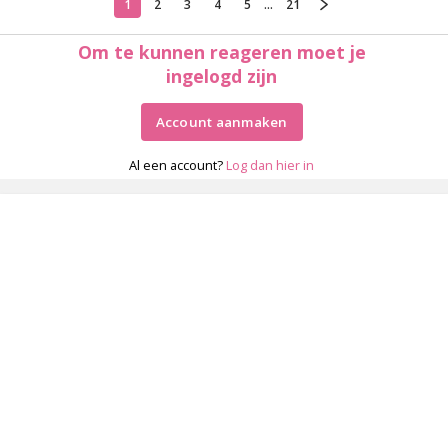
1
2
3
4
5
...
21
Om te kunnen reageren moet je
ingelogd zijn
Account aanmaken
Al een account?
Log dan hier in