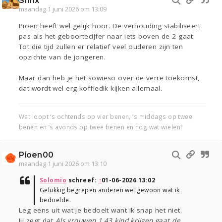
Sfinx
maandag 1 juni 2026 om 13:09
Pioen heeft wel gelijk hoor. De verhouding stabiliseert
pas als het geboortecijfer naar iets boven de 2 gaat.
Tot die tijd zullen er relatief veel ouderen zijn ten
opzichte van de jongeren.
Maar dan heb je het sowieso over de verre toekomst,
dat wordt wel erg koffiedik kijken allemaal.
Wat loopt ‘s ochtends op vier benen, ‘s middags op twee
benen en ‘s avonds op twee benen en nog wat wielen?
Pioen00
maandag 1 juni 2026 om 13:10
Solomio
schreef:
↑
01-06-2026 13:02
Gelukkig begrepen anderen wel gewoon wat ik
bedoelde.
Leg eens uit wat je bedoelt want ik snap het niet.
Jij zegt dat
Als vrouwen 1,43 kind krijgen gaat de