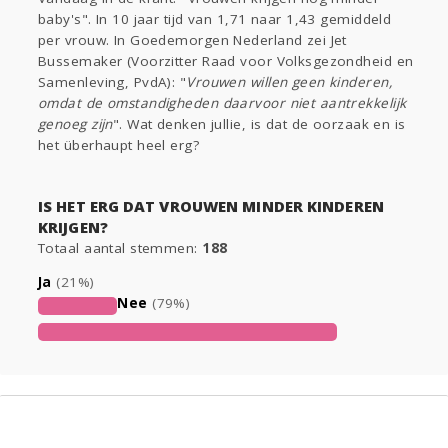
Sport
Contact
Viva zoekt
Aangeboden
baby's". In 10 jaar tijd van 1,71 naar 1,43 gemiddeld
Gevraagd
Horen
Doen
Zien
per vrouw. In Goedemorgen Nederland zei Jet
Bussemaker (Voorzitter Raad voor Volksgezondheid en
Lezen
Samenleving, PvdA): "
Vrouwen willen geen kinderen,
omdat de omstandigheden daarvoor niet aantrekkelijk
genoeg zijn
". Wat denken jullie, is dat de oorzaak en is
het überhaupt heel erg?
IS HET ERG DAT VROUWEN MINDER KINDEREN
KRIJGEN?
Totaal aantal stemmen:
188
Ja
(21%)
Nee
(79%)