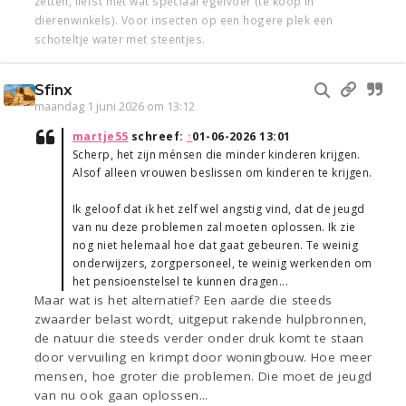
zetten, liefst met wat speciaal egelvoer (te koop in
dierenwinkels). Voor insecten op een hogere plek een
schoteltje water met steentjes.
Sfinx
maandag 1 juni 2026 om 13:12
martje55
schreef:
↑
01-06-2026 13:01
Scherp, het zijn ménsen die minder kinderen krijgen.
Alsof alleen vrouwen beslissen om kinderen te krijgen.
Ik geloof dat ik het zelf wel angstig vind, dat de jeugd
van nu deze problemen zal moeten oplossen. Ik zie
nog niet helemaal hoe dat gaat gebeuren. Te weinig
onderwijzers, zorgpersoneel, te weinig werkenden om
het pensioenstelsel te kunnen dragen...
Maar wat is het alternatief? Een aarde die steeds
zwaarder belast wordt, uitgeput rakende hulpbronnen,
de natuur die steeds verder onder druk komt te staan
door vervuiling en krimpt door woningbouw. Hoe meer
mensen, hoe groter die problemen. Die moet de jeugd
van nu ook gaan oplossen...