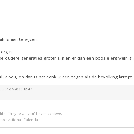
ak is aan te wijzen.
 erg is.
 de oudere generaties groter zijn en er dan een poosje erg weinig
rlijk ooit, en dan is het denk ik een zegen als de bevolking krimpt.
op 01-06-2026 12:47
life. They're all you'll ever achieve.
motivational Calendar