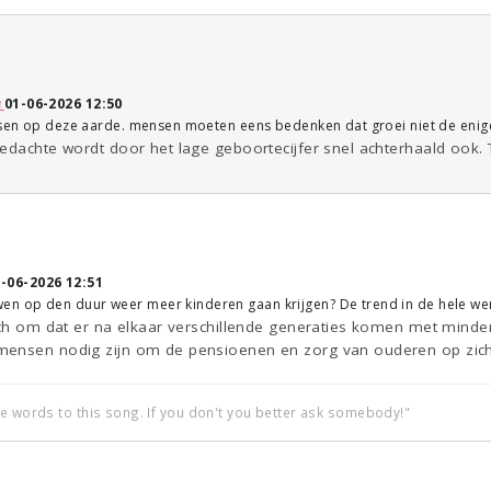
↑
01-06-2026 12:50
nsen op deze aarde. mensen moeten eens bedenken dat groei niet de enige
gedachte wordt door het lage geboortecijfer snel achterhaald ook.
-06-2026 12:51
 op den duur weer meer kinderen gaan krijgen? De trend in de hele were
toch om dat er na elkaar verschillende generaties komen met mind
mensen nodig zijn om de pensioenen en zorg van ouderen op zic
he words to this song. If you don't you better ask somebody!"