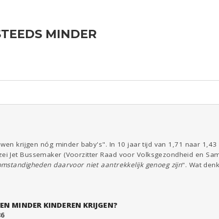
STEEDS MINDER
ld & Recht
Reizen
Seks
Gezondheid
Coronavirus
Overig
COVID-19
Kinderen
Digi
Eten
Mode &
Zwanger
Psyche
Beauty
Viva zoekt
Aangeboden
Gevraagd
Horen
Doen
Zien
wen krijgen nóg minder baby's". In 10 jaar tijd van 1,71 naar 1,43
i Jet Bussemaker (Voorzitter Raad voor Volksgezondheid en Same
mstandigheden daarvoor niet aantrekkelijk genoeg zijn
". Wat denk
EN MINDER KINDEREN KRIJGEN?
86