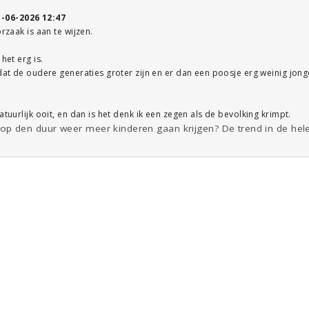
1-06-2026 12:47
orzaak is aan te wijzen.
het erg is.
mdat de oudere generaties groter zijn en er dan een poosje erg weinig jon
atuurlijk ooit, en dan is het denk ik een zegen als de bevolking krimpt.
den duur weer meer kinderen gaan krijgen? De trend in de hele 