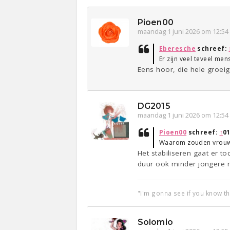
Pioen00
maandag 1 juni 2026 om 12:54
Eberesche
schreef:
Er zijn veel teveel me
Eens hoor, die hele groei
DG2015
maandag 1 juni 2026 om 12:54
Pioen00
schreef:
↑
01
Waarom zouden vrouwen
Het stabiliseren gaat er 
duur ook minder jongere 
"I'm gonna see if you know t
Solomio