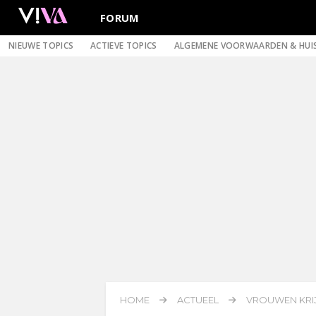
FORUM
NIEUWE TOPICS
ACTIEVE TOPICS
ALGEMENE VOORWAARDEN & HUI
HOME
ACTUEEL
VROUWEN KRIJ