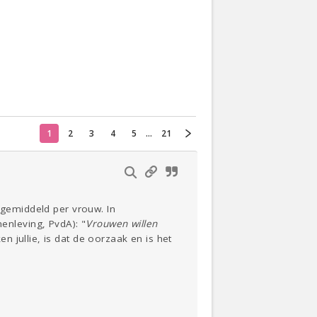
Oekraïne
Actueel
Thuis
Klussen
1
2
3
4
5
...
21
Lezen
 gemiddeld per vrouw. In
nleving, PvdA): "
Vrouwen willen
en jullie, is dat de oorzaak en is het