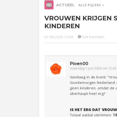
ACTUEEL
ALLE PIJLERS
VROUWEN KRIJGEN 
Relaties
Werk &
Ge
KINDEREN
Studie
01-06-2026 12:43
504 berichten
Entertainment
Lijf & Lijn
Sport
Contact
Pioen00
maandag 1 juni 2026 om 12:43
Vandaag in de krant: "Vrou
Goedemorgen Nederland ze
geen kinderen, omdat de o
überhaupt heel erg?
IS HET ERG DAT VROUW
Totaal aantal stemmen:
1