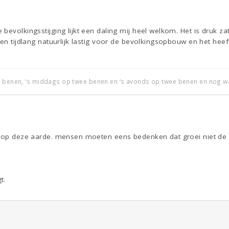
bevolkingsstijging lijkt een daling mij heel welkom. Het is druk z
een tijdlang natuurlijk lastig voor de bevolkingsopbouw en het hee
r benen, ‘s middags op twee benen en ‘s avonds op twee benen en nog wa
n op deze aarde. mensen moeten eens bedenken dat groei niet de e
t.