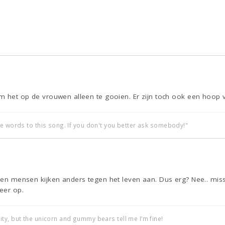
om het op de vrouwen alleen te gooien. Er zijn toch ook een hoop 
he words to this song. If you don't you better ask somebody!"
. en mensen kijken anders tegen het leven aan. Dus erg? Nee.. miss
weer op.
ty, but the unicorn and gummy bears tell me I’m fine!