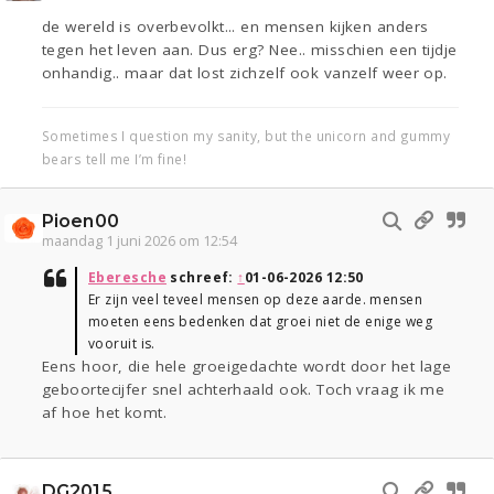
de wereld is overbevolkt... en mensen kijken anders
tegen het leven aan. Dus erg? Nee.. misschien een tijdje
onhandig.. maar dat lost zichzelf ook vanzelf weer op.
Sometimes I question my sanity, but the unicorn and gummy
bears tell me I’m fine!
Pioen00
maandag 1 juni 2026 om 12:54
Eberesche
schreef:
↑
01-06-2026 12:50
Er zijn veel teveel mensen op deze aarde. mensen
moeten eens bedenken dat groei niet de enige weg
vooruit is.
Eens hoor, die hele groeigedachte wordt door het lage
geboortecijfer snel achterhaald ook. Toch vraag ik me
af hoe het komt.
DG2015