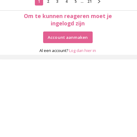
1
2
3
4
5
...
21
Om te kunnen reageren moet je
ingelogd zijn
Account aanmaken
Al een account?
Log dan hier in