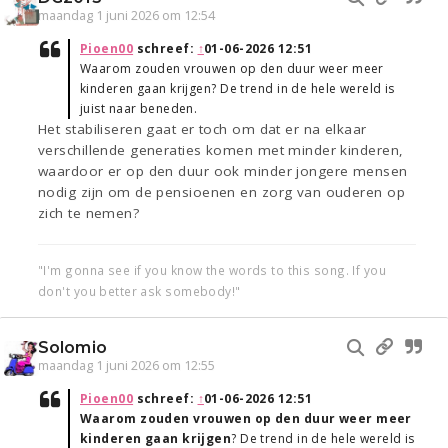
maandag 1 juni 2026 om 12:54
Pioen00
schreef:
↑
01-06-2026 12:51
Waarom zouden vrouwen op den duur weer meer
kinderen gaan krijgen? De trend in de hele wereld is
juist naar beneden.
Het stabiliseren gaat er toch om dat er na elkaar
verschillende generaties komen met minder kinderen,
waardoor er op den duur ook minder jongere mensen
nodig zijn om de pensioenen en zorg van ouderen op
zich te nemen?
"I'm gonna see if you know the words to this song. If you
don't you better ask somebody!"
Solomio
maandag 1 juni 2026 om 12:55
Pioen00
schreef:
↑
01-06-2026 12:51
Waarom zouden vrouwen op den duur weer meer
kinderen gaan krijgen
? De trend in de hele wereld is