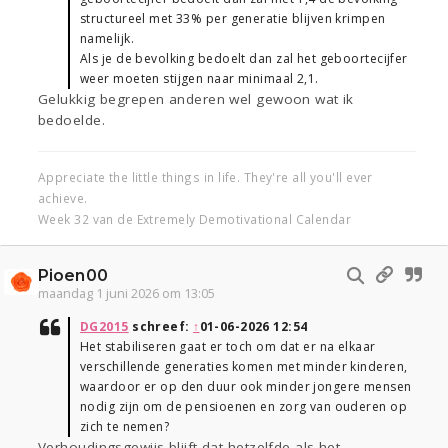
structureel met 33% per generatie blijven krimpen
namelijk.
Als je de bevolking bedoelt dan zal het geboortecijfer
weer moeten stijgen naar minimaal 2,1.
Gelukkig begrepen anderen wel gewoon wat ik
bedoelde.
Appreciate the little things in life. They're all you'll ever
achieve.
Week 32 van de Extremely Demotivational Calendar
Pioen00
maandag 1 juni 2026 om 13:05
DG2015
schreef:
↑
01-06-2026 12:54
Het stabiliseren gaat er toch om dat er na elkaar
verschillende generaties komen met minder kinderen,
waardoor er op den duur ook minder jongere mensen
nodig zijn om de pensioenen en zorg van ouderen op
zich te nemen?
Verhoudingsgewijs blijft dat hetzelfde als het