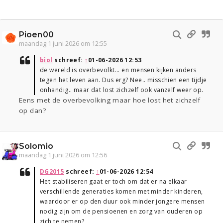
Pioen00
maandag 1 juni 2026 om 12:55
biol
schreef:
↑
01-06-2026 12:53
de wereld is overbevolkt... en mensen kijken anders
tegen het leven aan. Dus erg? Nee.. misschien een tijdje
onhandig.. maar dat lost zichzelf ook vanzelf weer op.
Eens met de overbevolking maar hoe lost het zichzelf
op dan?
Solomio
maandag 1 juni 2026 om 12:56
DG2015
schreef:
↑
01-06-2026 12:54
Het stabiliseren gaat er toch om dat er na elkaar
verschillende generaties komen met minder kinderen,
waardoor er op den duur ook minder jongere mensen
nodig zijn om de pensioenen en zorg van ouderen op
zich te nemen?