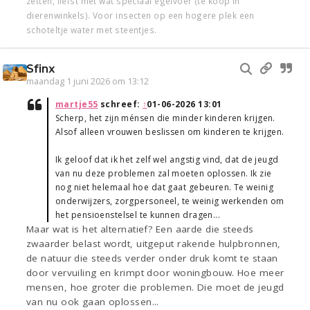
zetten, liefst met wat speciaal egelvoer (te koop in
dierenwinkels). Voor insecten op een hogere plek een
schoteltje water met steentjes.
Sfinx
maandag 1 juni 2026 om 13:12
martje55
schreef:
↑
01-06-2026 13:01
Scherp, het zijn ménsen die minder kinderen krijgen.
Alsof alleen vrouwen beslissen om kinderen te krijgen.
Ik geloof dat ik het zelf wel angstig vind, dat de jeugd
van nu deze problemen zal moeten oplossen. Ik zie
nog niet helemaal hoe dat gaat gebeuren. Te weinig
onderwijzers, zorgpersoneel, te weinig werkenden om
het pensioenstelsel te kunnen dragen...
Maar wat is het alternatief? Een aarde die steeds
zwaarder belast wordt, uitgeput rakende hulpbronnen,
de natuur die steeds verder onder druk komt te staan
door vervuiling en krimpt door woningbouw. Hoe meer
mensen, hoe groter die problemen. Die moet de jeugd
van nu ook gaan oplossen...