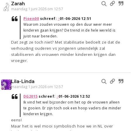
Zarah
maandag 1 juni 2026 om 12:57
Pioen00
schreef:
↑
01-06-2026 12:51
Waarom zouden vrouwen op den duur weer meer
kinderen gaan krijgen? De trend in de hele wereld is
juist naar beneden.
Dat zegt ze toch niet? Met stabilisatie bedoelt ze dat de
verhouding ouderen vs jongeren uiteindelijk zal
stabiliseren als vrouwen minder kinderen krijgen dan
vroeger.
Lila-Linda
maandag 1 juni 2026 om 12:57
DG2015
schreef:
↑
01-06-2026 12:52
Ik vind het wel bijzonder om het op de vrouwen alleen
te gooien. Er zijn toch ook een hoop vaders die minder
kinderen krijgen.
eens!
Maar het is wel mooi symbolisch hoe we in NL over