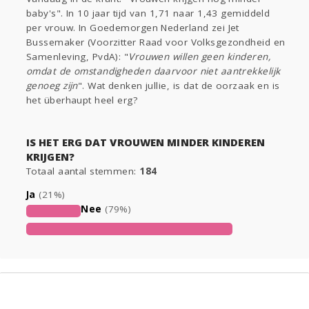
Sport
Contact
Viva zoekt
Aangeboden
baby's". In 10 jaar tijd van 1,71 naar 1,43 gemiddeld
Gevraagd
Horen
Doen
Zien
per vrouw. In Goedemorgen Nederland zei Jet
Bussemaker (Voorzitter Raad voor Volksgezondheid en
Lezen
Samenleving, PvdA): "
Vrouwen willen geen kinderen,
omdat de omstandigheden daarvoor niet aantrekkelijk
genoeg zijn
". Wat denken jullie, is dat de oorzaak en is
het überhaupt heel erg?
IS HET ERG DAT VROUWEN MINDER KINDEREN
KRIJGEN?
Totaal aantal stemmen:
184
Ja
(21%)
Nee
(79%)