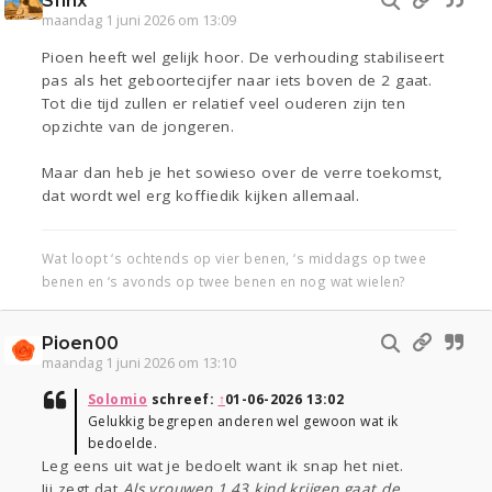
Sfinx
maandag 1 juni 2026 om 13:09
Pioen heeft wel gelijk hoor. De verhouding stabiliseert
pas als het geboortecijfer naar iets boven de 2 gaat.
Tot die tijd zullen er relatief veel ouderen zijn ten
opzichte van de jongeren.
Maar dan heb je het sowieso over de verre toekomst,
dat wordt wel erg koffiedik kijken allemaal.
Wat loopt ‘s ochtends op vier benen, ‘s middags op twee
benen en ‘s avonds op twee benen en nog wat wielen?
Pioen00
maandag 1 juni 2026 om 13:10
Solomio
schreef:
↑
01-06-2026 13:02
Gelukkig begrepen anderen wel gewoon wat ik
bedoelde.
Leg eens uit wat je bedoelt want ik snap het niet.
Jij zegt dat
Als vrouwen 1,43 kind krijgen gaat de