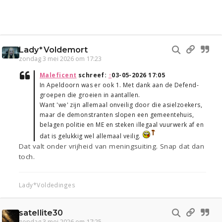
Lady*Voldemort
zondag 3 mei 2026 om 17:23
Maleficent
schreef:
↑
03-05-2026 17:05
In Apeldoorn was er ook 1. Met dank aan de Defend-
groepen die groeien in aantallen.
Want 'we' zijn allemaal onveilig door die asielzoekers,
maar de demonstranten slopen een gemeentehuis,
belagen politie en ME en steken illegaal vuurwerk af en
dat is gelukkig wel allemaal veilig.
Dat valt onder vrijheid van meningsuiting. Snap dat dan
toch.
Lady*Voldedinges
satellite30
zondag 3 mei 2026 om 17:25