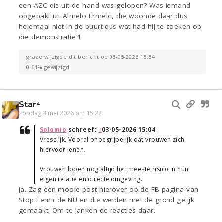
een AZC die uit de hand was gelopen? Was iemand
opgepakt uit
Almelo
Ermelo, die woonde daar dus
helemaal niet in de buurt dus wat had hij te zoeken op
die demonstratie?!
graze wijzigde dit bericht op 03-05-2026 15:54
0.64% gewijzigd
Star⁴
zondag 3 mei 2026 om 15:22
Solomio
schreef:
↑
03-05-2026 15:04
Vreselijk. Vooral onbegrijpelijk dat vrouwen zich
hiervoor lenen.
Vrouwen lopen nog altijd het meeste risico in hun
eigen relatie en directe omgeving.
Ja. Zag een mooie post hierover op de FB pagina van
Stop Femicide NU en die werden met de grond gelijk
gemaakt. Om te janken de reacties daar.