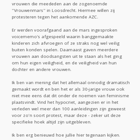
vrouwen die meededen aan de zogenoemde
Gevraagd
Horen
Doen
Zien
''Vrouwenmars'' in Loosdrecht. Hiermee willen zij
Lezen
protesteren tegen het aankomende AZC.
Er werden voorafgaand aan de mars ingesproken
voicememo's afgespeeld waarin banggemaakte
kinderen zich afvroegen of ze straks nog wel veilig
buiten konden spelen. Daarnaast gaven meerdere
vrouwen aan doodsangsten uit te staan als het ging
om hun eigen veiligheid, en de veiligheid van hun
dochter en andere vrouwen.
Ik ben van mening dat het allemaal onnodig dramatisch
gemaakt wordt en ben het er als 30-jarige vrouw ook
niet mee eens dat dit onder de noemen van feminisme
plaatsvindt. Vind het hypocriet, aangezien er in het
verleden wel meer dan 100 aanleidingen zijn geweest
voor zo'n soort protest, maar deze - zeker uit deze
specifieke hoek altijd zijn uitgebleven.
Ik ben erg benieuwd hoe jullie hier tegenaan kijken.