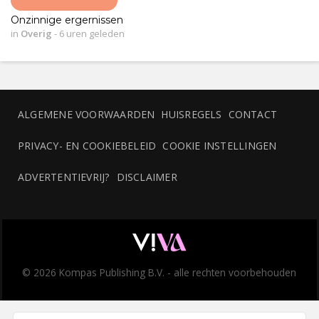
Onzinnige ergernissen
in
Overig
-
6 uren geleden
ALGEMENE VOORWAARDEN
HUISREGELS
CONTACT
PRIVACY- EN COOKIEBELEID
COOKIE INSTELLINGEN
ADVERTENTIEVRIJ?
DISCLAIMER
© 2026 Kompas Publishing B.V. - alle rechten voorbehouden