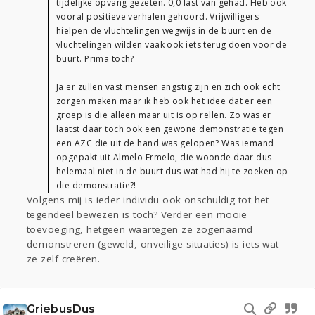
tijdelijke opvang gezeten. 0,0 last van gehad. Heb ook
vooral positieve verhalen gehoord. Vrijwilligers
hielpen de vluchtelingen wegwijs in de buurt en de
vluchtelingen wilden vaak ook iets terug doen voor de
buurt. Prima toch?
Ja er zullen vast mensen angstig zijn en zich ook echt
zorgen maken maar ik heb ook het idee dat er een
groep is die alleen maar uit is op rellen. Zo was er
laatst daar toch ook een gewone demonstratie tegen
een AZC die uit de hand was gelopen? Was iemand
opgepakt uit
Almelo
Ermelo, die woonde daar dus
helemaal niet in de buurt dus wat had hij te zoeken op
die demonstratie?!
Volgens mij is ieder individu ook onschuldig tot het
tegendeel bewezen is toch? Verder een mooie
toevoeging, hetgeen waartegen ze zogenaamd
demonstreren (geweld, onveilige situaties) is iets wat
ze zelf creëren.
GriebusDus