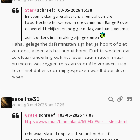
Star⁴
schreef:
↑
03-05-2026 15:38
En even lekker generaliseren; allemaal van die
Loosdrechtse huisvrouwen die vanuit hun Range Rover
de wereld bekijken en nog geen dag van hun leven met
asielzoekers in aanraking zijn gekomen
Haha, gelegenheidsfeministen zijn het. Je hoort of ziet
ze nooit, alleen als het hun uitkomt. Durf te wedden dat
ze elkaar onderling ook het leven zuur maken, maar
nu ineens wel zeggen te staan voor álle vrouwen. Heb
liever niet dat er voor mij gesproken wordt door deze
types.
satellite30
zondag 3 mei 2026 om 17:26
Graze
schreef:
↑
03-05-2026 17:09
https://www.nu.nl/binnenland/6394599/re ... stein.html
Echt waar slaat dit op. Als ik statushouder of