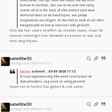
asielzoeker zou zijn, laten we hopen dat wij nooit
hoeven te vluchten, dan zou ik me echt niet veilig
voelen als ik in die stad, of elke andere stad waar
demonstraties uit de hand lopen, een plekje
toegewezen zou krijgen. En dan heb je vaak al van alles
meegemaakt en ben je niet voor niks gevlucht.
Vind dat hier zware straffen op moeten staan, maar de
meeste verbergen hun identiteit en komen er dan ook
mee weg helaas.
satellite30
zondag 3 mei 2026 om 17:27
Danae
schreef:
↑
03-05-2026 17:12
Ik loop tegenwoordig elke week rond tussen de
statushouders, nog nooit zo veilig gevoeld.
Goed om te horen! Dat geloof ik ook zeker.
satellite30
zondag 3 mei 2026 om 17:29