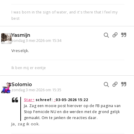
I was born in the sign of water, and it's there that I feel my
best
Yasmijn
zondag 3 mei 2026 om 15:34
Vreselijk.
Ik ben mij er eentje
Solomio
zondag 3 mei 2026 om 15:35
Star⁴
schreef:
↑
03-05-2026 15:22
Ja. Zag een mooie post hierover op de FB pagina van
Stop Femicide NU en die werden met de grond gelijk
gemaakt. Om te janken de reacties daar.
Ja, zag ik ook.