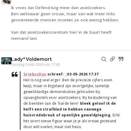
Ik vrees dat Defend-tuig meer dan asielzoekers.
Ben weliswaar geen vrouw, maar van wat meer links
georiënteerde mensen moeten ze ook weinig hebben.
Van dat asielzoekerscentrum hier in de buurt heeft
niemand last.
Lady*Voldemort
zondag 3 mei 2026 om 17:42
GriebusDus
schreef:
↑
03-05-2026 17:37
Het is nog veel erger. Ben de precieze cijfers even
kwijt, maar in Engeland zijn soortgelijke, tamelijk
gewelddadige demonstraties gehouden bij
opvanghotels voor asielzoekers. Bij bestudering van
de beelden van de 'harde kern'
bleek geloof ik de
helft een strafblad te hebben vanwege
huisvredebreuk of openlijke geweldpleging.
Echt
het soort sneue figuur waar je je als vrouw gesteund
door wilt voelen, maar niet heus.