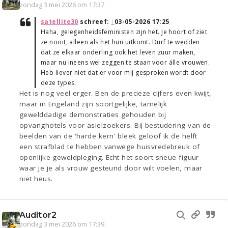
zondag 3 mei 2026 om 17:37
satellite30
schreef:
↑
03-05-2026 17:25
Haha, gelegenheidsfeministen zijn het. Je hoort of ziet
ze nooit, alleen als het hun uitkomt. Durf te wedden
dat ze elkaar onderling ook het leven zuur maken,
maar nu ineens wel zeggen te staan voor álle vrouwen.
Heb liever niet dat er voor mij gesproken wordt door
deze types.
Het is nog veel erger. Ben de precieze cijfers even kwijt,
maar in Engeland zijn soortgelijke, tamelijk
gewelddadige demonstraties gehouden bij
opvanghotels voor asielzoekers. Bij bestudering van de
beelden van de 'harde kern' bleek geloof ik de helft
een strafblad te hebben vanwege huisvredebreuk of
openlijke geweldpleging. Echt het soort sneue figuur
waar je je als vrouw gesteund door wilt voelen, maar
niet heus.
Auditor2
zondag 3 mei 2026 om 17:39