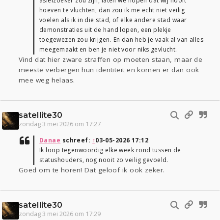
asielzoeker zou zijn, laten we hopen dat wij nooit
hoeven te vluchten, dan zou ik me echt niet veilig
voelen als ik in die stad, of elke andere stad waar
demonstraties uit de hand lopen, een plekje
toegewezen zou krijgen. En dan heb je vaak al van alles
meegemaakt en ben je niet voor niks gevlucht.
Vind dat hier zware straffen op moeten staan, maar de
meeste verbergen hun identiteit en komen er dan ook
mee weg helaas.
satellite30
zondag 3 mei 2026 om 17:27
Danae
schreef:
↑
03-05-2026 17:12
Ik loop tegenwoordig elke week rond tussen de
statushouders, nog nooit zo veilig gevoeld.
Goed om te horen! Dat geloof ik ook zeker.
satellite30
zondag 3 mei 2026 om 17:29