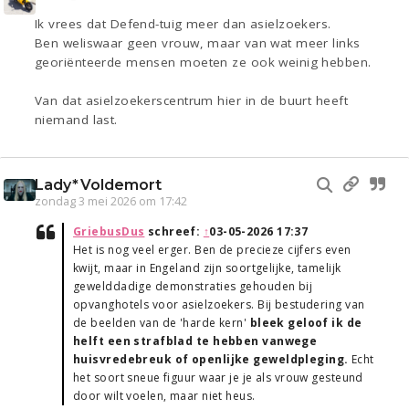
Ik vrees dat Defend-tuig meer dan asielzoekers.
Ben weliswaar geen vrouw, maar van wat meer links
georiënteerde mensen moeten ze ook weinig hebben.
Van dat asielzoekerscentrum hier in de buurt heeft
niemand last.
Lady*Voldemort
zondag 3 mei 2026 om 17:42
GriebusDus
schreef:
↑
03-05-2026 17:37
Het is nog veel erger. Ben de precieze cijfers even
kwijt, maar in Engeland zijn soortgelijke, tamelijk
gewelddadige demonstraties gehouden bij
opvanghotels voor asielzoekers. Bij bestudering van
de beelden van de 'harde kern'
bleek geloof ik de
helft een strafblad te hebben vanwege
huisvredebreuk of openlijke geweldpleging.
Echt
het soort sneue figuur waar je je als vrouw gesteund
door wilt voelen, maar niet heus.