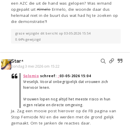
een AZC die uit de hand was gelopen? Was iemand
opgepakt uit
Almelo
Ermelo, die woonde daar dus
helemaal niet in de buurt dus wat had hij te zoeken op
die demonstratie?!
graze wijzigde dit bericht op 03-05-2026 15:54
0.64% gewijzigd
Star⁴
zondag 3 mei 2026 om 15:22
Solomio
schreef:
↑
03-05-2026 15:04
Vreselijk. Vooral onbegrijpelijk dat vrouwen zich
hiervoor lenen.
Vrouwen lopen nog altijd het meeste risico in hun
eigen relatie en directe omgeving.
Ja. Zag een mooie post hierover op de FB pagina van
Stop Femicide NU en die werden met de grond gelijk
gemaakt. Om te janken de reacties daar.