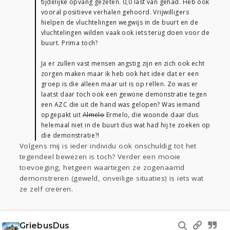
tijdelijke opvang gezeten. 0,0 last van gehad. Heb ook
vooral positieve verhalen gehoord. Vrijwilligers
hielpen de vluchtelingen wegwijs in de buurt en de
vluchtelingen wilden vaak ook iets terug doen voor de
buurt. Prima toch?
Ja er zullen vast mensen angstig zijn en zich ook echt
zorgen maken maar ik heb ook het idee dat er een
groep is die alleen maar uit is op rellen. Zo was er
laatst daar toch ook een gewone demonstratie tegen
een AZC die uit de hand was gelopen? Was iemand
opgepakt uit
Almelo
Ermelo, die woonde daar dus
helemaal niet in de buurt dus wat had hij te zoeken op
die demonstratie?!
Volgens mij is ieder individu ook onschuldig tot het
tegendeel bewezen is toch? Verder een mooie
toevoeging, hetgeen waartegen ze zogenaamd
demonstreren (geweld, onveilige situaties) is iets wat
ze zelf creëren.
GriebusDus