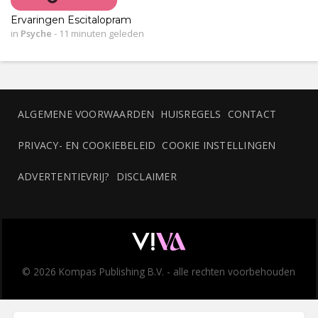
Ervaringen Escitalopram
in
Psyche
-
11 minuten geleden
ALGEMENE VOORWAARDEN
HUISREGELS
CONTACT
PRIVACY- EN COOKIEBELEID
COOKIE INSTELLINGEN
ADVERTENTIEVRIJ?
DISCLAIMER
© 2026 Kompas Publishing B.V. - alle rechten voorbehouden