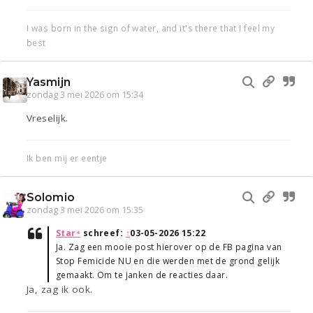
I was born in the sign of water, and it's there that I feel my
best
Yasmijn
zondag 3 mei 2026 om 15:34
Vreselijk.
Ik ben mij er eentje
Solomio
zondag 3 mei 2026 om 15:35
Star⁴
schreef:
↑
03-05-2026 15:22
Ja. Zag een mooie post hierover op de FB pagina van
Stop Femicide NU en die werden met de grond gelijk
gemaakt. Om te janken de reacties daar.
Ja, zag ik ook.