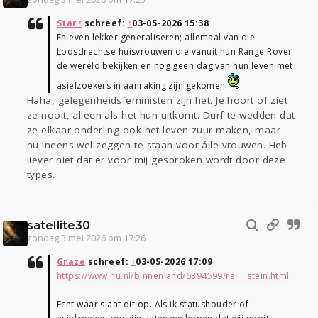
Star⁴
schreef:
↑
03-05-2026 15:38
En even lekker generaliseren; allemaal van die
Loosdrechtse huisvrouwen die vanuit hun Range Rover
de wereld bekijken en nog geen dag van hun leven met
asielzoekers in aanraking zijn gekomen
Haha, gelegenheidsfeministen zijn het. Je hoort of ziet
ze nooit, alleen als het hun uitkomt. Durf te wedden dat
ze elkaar onderling ook het leven zuur maken, maar
nu ineens wel zeggen te staan voor álle vrouwen. Heb
liever niet dat er voor mij gesproken wordt door deze
types.
satellite30
zondag 3 mei 2026 om 17:26
Graze
schreef:
↑
03-05-2026 17:09
https://www.nu.nl/binnenland/6394599/re ... stein.html
Echt waar slaat dit op. Als ik statushouder of