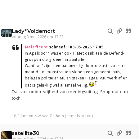
Lady*Voldemort
zondag 3 mei 2026 om 17:23
Maleficent
schreef:
↑
03-05-2026 17:05
In Apeldoorn was er ook 1. Met dank aan de Defend-
groepen die groeien in aantallen.
Want 'we' zijn allemaal onveilig door die asielzoekers,
maar de demonstranten slopen een gemeentehuis,
belagen politie en ME en steken illegaal vuurwerk af en
dat is gelukkig wel allemaal veilig.
Dat valt onder vrijheid van meningsuiting. Snap dat dan
toch.
18,3 km ten NW van Zelhem (hemelsbreed)
satellite30
zondag 3 mei 2026 om 17:25