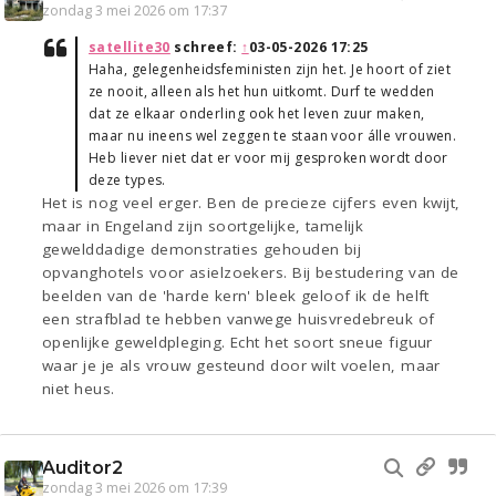
zondag 3 mei 2026 om 17:37
satellite30
schreef:
↑
03-05-2026 17:25
Haha, gelegenheidsfeministen zijn het. Je hoort of ziet
ze nooit, alleen als het hun uitkomt. Durf te wedden
dat ze elkaar onderling ook het leven zuur maken,
maar nu ineens wel zeggen te staan voor álle vrouwen.
Heb liever niet dat er voor mij gesproken wordt door
deze types.
Het is nog veel erger. Ben de precieze cijfers even kwijt,
maar in Engeland zijn soortgelijke, tamelijk
gewelddadige demonstraties gehouden bij
opvanghotels voor asielzoekers. Bij bestudering van de
beelden van de 'harde kern' bleek geloof ik de helft
een strafblad te hebben vanwege huisvredebreuk of
openlijke geweldpleging. Echt het soort sneue figuur
waar je je als vrouw gesteund door wilt voelen, maar
niet heus.
Auditor2
zondag 3 mei 2026 om 17:39