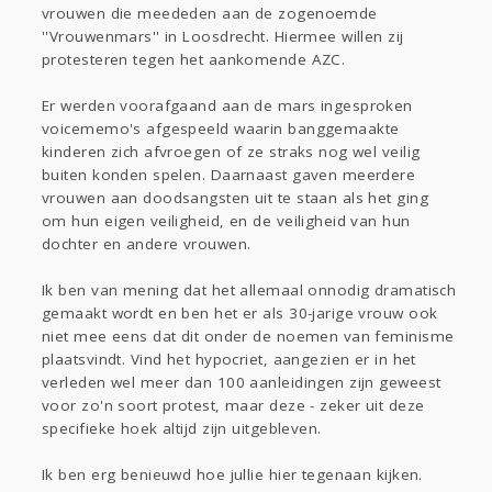
vrouwen die meededen aan de zogenoemde
Gevraagd
Horen
Doen
Zien
''Vrouwenmars'' in Loosdrecht. Hiermee willen zij
Lezen
protesteren tegen het aankomende AZC.
Er werden voorafgaand aan de mars ingesproken
voicememo's afgespeeld waarin banggemaakte
kinderen zich afvroegen of ze straks nog wel veilig
buiten konden spelen. Daarnaast gaven meerdere
vrouwen aan doodsangsten uit te staan als het ging
om hun eigen veiligheid, en de veiligheid van hun
dochter en andere vrouwen.
Ik ben van mening dat het allemaal onnodig dramatisch
gemaakt wordt en ben het er als 30-jarige vrouw ook
niet mee eens dat dit onder de noemen van feminisme
plaatsvindt. Vind het hypocriet, aangezien er in het
verleden wel meer dan 100 aanleidingen zijn geweest
voor zo'n soort protest, maar deze - zeker uit deze
specifieke hoek altijd zijn uitgebleven.
Ik ben erg benieuwd hoe jullie hier tegenaan kijken.