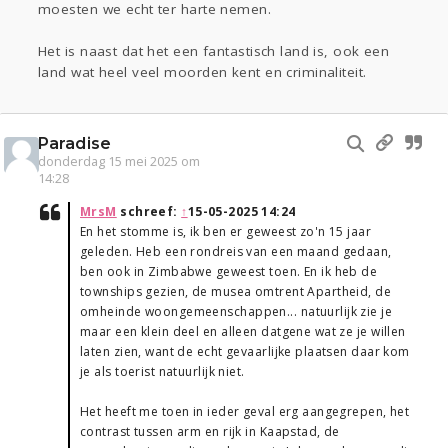
moesten we echt ter harte nemen.
Het is naast dat het een fantastisch land is, ook een
land wat heel veel moorden kent en criminaliteit.
Paradise
donderdag 15 mei 2025 om
14:28
MrsM
schreef:
↑
15-05-2025 14:24
En het stomme is, ik ben er geweest zo'n 15 jaar
geleden. Heb een rondreis van een maand gedaan,
ben ook in Zimbabwe geweest toen. En ik heb de
townships gezien, de musea omtrent Apartheid, de
omheinde woongemeenschappen... natuurlijk zie je
maar een klein deel en alleen datgene wat ze je willen
laten zien, want de echt gevaarlijke plaatsen daar kom
je als toerist natuurlijk niet.
Het heeft me toen in ieder geval erg aangegrepen, het
contrast tussen arm en rijk in Kaapstad, de