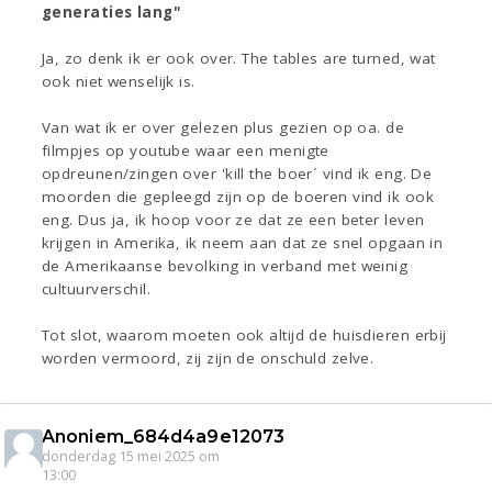
generaties lang"
Ja, zo denk ik er ook over. The tables are turned, wat
ook niet wenselijk is.
Van wat ik er over gelezen plus gezien op oa. de
filmpjes op youtube waar een menigte
opdreunen/zingen over 'kill the boer´ vind ik eng. De
moorden die gepleegd zijn op de boeren vind ik ook
eng. Dus ja, ik hoop voor ze dat ze een beter leven
krijgen in Amerika, ik neem aan dat ze snel opgaan in
de Amerikaanse bevolking in verband met weinig
cultuurverschil.
Tot slot, waarom moeten ook altijd de huisdieren erbij
worden vermoord, zij zijn de onschuld zelve.
Anoniem_684d4a9e12073
donderdag 15 mei 2025 om
13:00