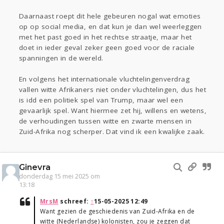
Daarnaast roept dit hele gebeuren nogal wat emoties
op op social media, en dat kun je dan wel weerleggen
met het past goed in het rechtse straatje, maar het
doet in ieder geval zeker geen goed voor de raciale
spanningen in de wereld.
En volgens het internationale vluchtelingenverdrag
vallen witte Afrikaners niet onder vluchtelingen, dus het
is idd een politiek spel van Trump, maar wel een
gevaarlijk spel. Want hiermee zet hij, willens en wetens,
de verhoudingen tussen witte en zwarte mensen in
Zuid-Afrika nog scherper. Dat vind ik een kwalijke zaak.
Ginevra
donderdag 15 mei 2025 om
13:18
MrsM
schreef:
↑
15-05-2025 12:49
Want gezien de geschiedenis van Zuid-Afrika en de
witte (Nederlandse) kolonisten, zou je zeggen dat