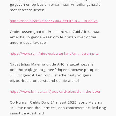
gegeven en op basis hiervan naar Amerika gehaald
Gevraagd
Horen
Doen
Zien
met chartervluchten.
Lezen
https://nos.nl/artikel/2567004-eerste-a ... l-in-de-vs
Ondertussen gaat de President van Zuid-Afrika naar
Amerika volgende week om te praten over onder
andere deze kwestie.
https://www.rtl.nl/nieuws/buitenland/ar ... t-trump-te
Nadat Julius Malema uit de ANC is gezet wegens
onbehoorlijk gedrag, heeft hij een nieuwe partij, de
EFF, opgericht. Een populistische partij volgens
bijvoorbeeld onderstaand opinie-artikel.
https://www.bnnvara.nl/joop/artikelen/d ... l-the-boer
Op Human Rights Day, 21 maart 2025, zong Melema
"Kill the Boer, the Farmer", een controversieel lied nog
vanuit de Apartheid.