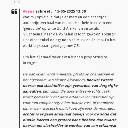
13:16
Avena
schreef:
↑
15-05-2025 13:00
Wat mij opvalt, is dat je er meteen een enerzijds -
anderzijdsverhaal van maakt. Het hele idee van een
'genocide' op witte Zuid-Afrikanen en ze als
'vluchteling' naar de VS halen is toch gewoon absurd?
Het dient enkel de agenda van Musk en Trump. En het
werkt blijkbaar, getuige jouw OP.
Om het allemaal weer even binnen proporties te
brengen:
De aanvallen vinden meestal plaats op boerderijen in
het eigendom van blanke Afrikaners,
hoewel zwarte
boeren ook slachtoffer zijn geworden van dergelijke
aanvallen
. Een claim die door extreemrechts vaak
wordt gemaakt is dat deze erfaanvallen indicatief zijn
voor een complot tegen het 'blanke ras', of tenminste
dat er een racistisch motief zou zijn voor de moorden,
echter is er geen adequaat bewijs voor de notie dat
blanke boeren een grotere kans hebben dan zwarte
boeren om slachtoffer te worden van een erfaanval
.