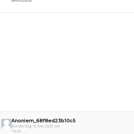
vermoord.
Anoniem_68f8ed23b10c5
donderdag 15 mei 2025 om
14:24