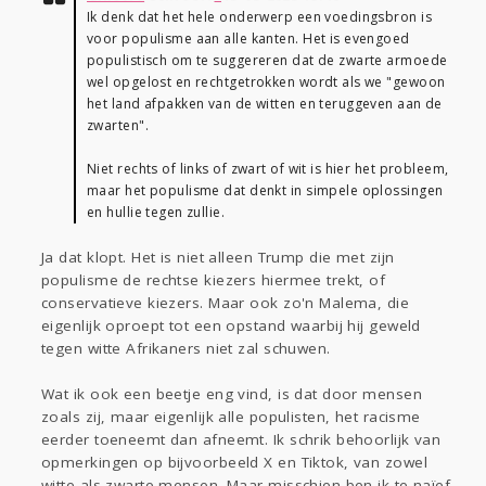
Ik denk dat het hele onderwerp een voedingsbron is
voor populisme aan alle kanten. Het is evengoed
populistisch om te suggereren dat de zwarte armoede
wel opgelost en rechtgetrokken wordt als we "gewoon
het land afpakken van de witten en teruggeven aan de
zwarten".
Niet rechts of links of zwart of wit is hier het probleem,
maar het populisme dat denkt in simpele oplossingen
en hullie tegen zullie.
Ja dat klopt. Het is niet alleen Trump die met zijn
populisme de rechtse kiezers hiermee trekt, of
conservatieve kiezers. Maar ook zo'n Malema, die
eigenlijk oproept tot een opstand waarbij hij geweld
tegen witte Afrikaners niet zal schuwen.
Wat ik ook een beetje eng vind, is dat door mensen
zoals zij, maar eigenlijk alle populisten, het racisme
eerder toeneemt dan afneemt. Ik schrik behoorlijk van
opmerkingen op bijvoorbeeld X en Tiktok, van zowel
witte als zwarte mensen. Maar misschien ben ik te naïef