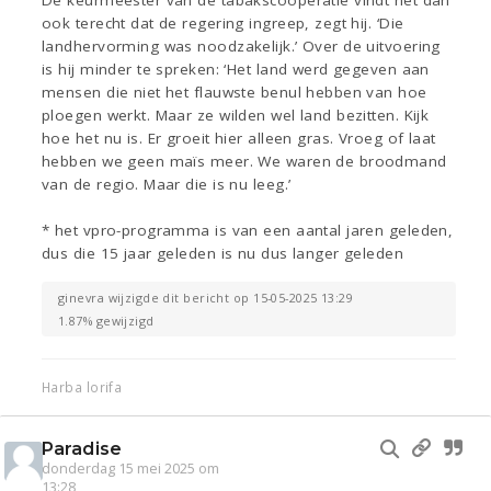
De keurmeester van de tabakscoöperatie vindt het dan
ook terecht dat de regering ingreep, zegt hij. ‘Die
landhervorming was noodzakelijk.’ Over de uitvoering
is hij minder te spreken: ‘Het land werd gegeven aan
mensen die niet het flauwste benul hebben van hoe
ploegen werkt. Maar ze wilden wel land bezitten. Kijk
hoe het nu is. Er groeit hier alleen gras. Vroeg of laat
hebben we geen maïs meer. We waren de broodmand
van de regio. Maar die is nu leeg.’
* het vpro-programma is van een aantal jaren geleden,
dus die 15 jaar geleden is nu dus langer geleden
ginevra wijzigde dit bericht op 15-05-2025 13:29
1.87% gewijzigd
Harba lorifa
Paradise
donderdag 15 mei 2025 om
13:28