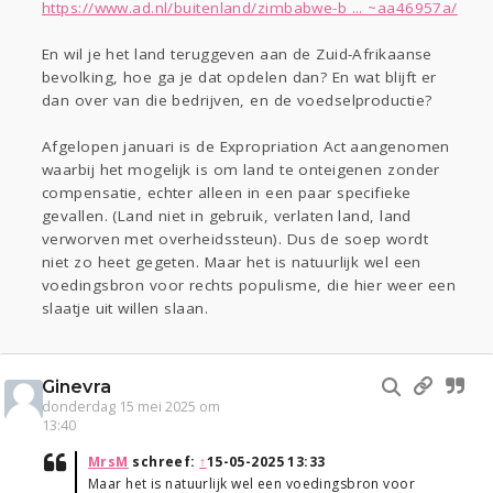
https://www.ad.nl/buitenland/zimbabwe-b ... ~aa46957a/
En wil je het land teruggeven aan de Zuid-Afrikaanse
bevolking, hoe ga je dat opdelen dan? En wat blijft er
dan over van die bedrijven, en de voedselproductie?
Afgelopen januari is de Expropriation Act aangenomen
waarbij het mogelijk is om land te onteigenen zonder
compensatie, echter alleen in een paar specifieke
gevallen. (Land niet in gebruik, verlaten land, land
verworven met overheidssteun). Dus de soep wordt
niet zo heet gegeten. Maar het is natuurlijk wel een
voedingsbron voor rechts populisme, die hier weer een
slaatje uit willen slaan.
Ginevra
donderdag 15 mei 2025 om
13:40
MrsM
schreef:
↑
15-05-2025 13:33
Maar het is natuurlijk wel een voedingsbron voor