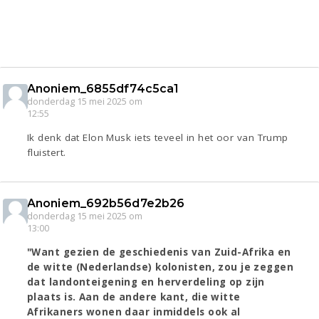
Anoniem_6855df74c5ca1
donderdag 15 mei 2025 om
12:55
Ik denk dat Elon Musk iets teveel in het oor van Trump
fluistert.
Anoniem_692b56d7e2b26
donderdag 15 mei 2025 om
13:00
"Want gezien de geschiedenis van Zuid-Afrika en
de witte (Nederlandse) kolonisten, zou je zeggen
dat landonteigening en herverdeling op zijn
plaats is. Aan de andere kant, die witte
Afrikaners wonen daar inmiddels ook al