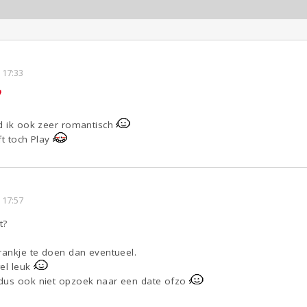
 17:33
nd ik ook zeer romantisch
ft toch Play
 17:57
t?
rankje te doen dan eventueel.
wel leuk
 dus ook niet opzoek naar een date ofzo