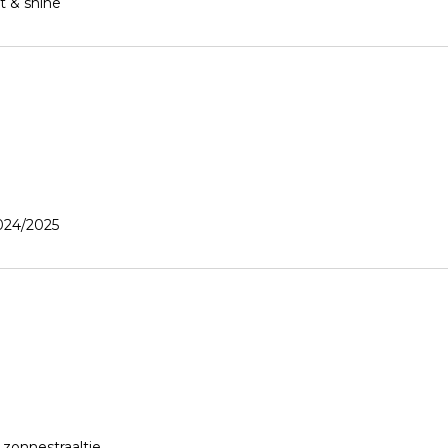
t & shine
024/2025
zonnestraaltje