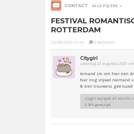
CONTACT
ALLE PIJLERS
FESTIVAL ROMANTIS
Werk &
ROTTERDAM
Studie
23-08-2025 17:15
6 berichten
Relaties
Ge
Entertainment
Lijf & Lijn
Citygirl
zaterdag 23 augustus 2025 om
Iemand zin om hier een dran
Sport
hier nog vrijwel niemand v
Ik ben trouwens getrouwd 
Contact
citygirl wijzigde dit bericht 
3.38% gewijzigd