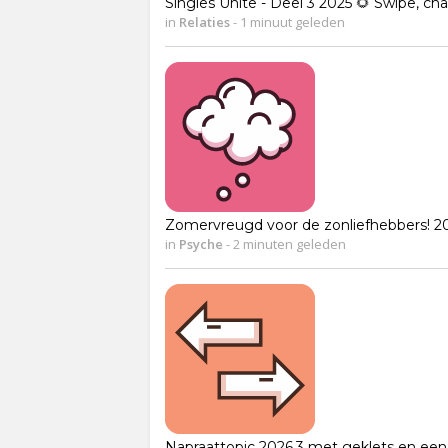
Singles Unite - Deel 3 2025 🌻 Swipe, cha
in
Relaties
-
1 minuut geleden
Zomervreugd voor de zonliefhebbers! 2
in
Psyche
-
2 minuten geleden
Napraattopic 2026.3 met geklets en een 