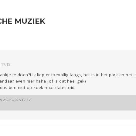
CHE MUZIEK
Reizen
Seks
Gezondheid
Coronavirus
COVID-19
ld & Recht
Overig
Digi
Eten
Mode &
Zwanger
Beauty
 17:15
Kinderen
Psyche
kje te doen?! Ik liep er toevallig langs, het is in het park en het 
Viva zoekt
Aangeboden
Gevraagd
Horen
Doen
Zien
andaar even hier haha (of is dat heel gek)
dus ben niet op zoek naar dates oid.
op 23-08-2025 17:17