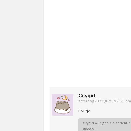
Citygirl
zaterdag 23 augustus 2025 om
Foutje
citygirl wijzigde dit bericht 
Reden:
.