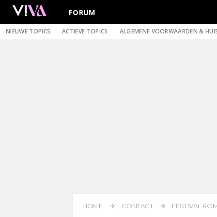
FORUM
NIEUWE TOPICS
ACTIEVE TOPICS
ALGEMENE VOORWAARDEN & HUI
HOME
CONTACT
FESTIVAL ROM