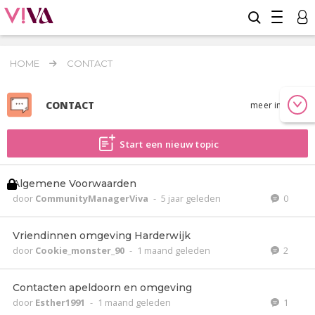
HOME
CONTACT
CONTACT
meer info
Start een nieuw topic
Algemene Voorwaarden
door
CommunityManagerViva
-
5 jaar geleden
0
Vriendinnen omgeving Harderwijk
door
Cookie_monster_90
-
1 maand geleden
2
Contacten apeldoorn en omgeving
door
Esther1991
-
1 maand geleden
1