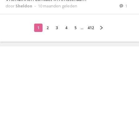
door
Sheldon
-
10 maanden geleden
1
1
2
3
4
5
...
412