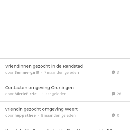
Vriendinnen gezocht in de Randstad
door
Summergirl9
-
7 maanden geleden
3
Contacten omgeving Groningen
door
MirriePirrie
-
1 jaar geleden
26
vriendin gezocht omgeving Weert
door
huppathee
-
8 maanden geleden
0