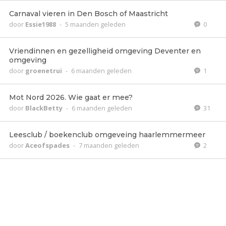
Carnaval vieren in Den Bosch of Maastricht
door
Essie1988
-
5 maanden geleden
0
Vriendinnen en gezelligheid omgeving Deventer en
omgeving
door
groenetrui
-
6 maanden geleden
1
Mot Nord 2026. Wie gaat er mee?
door
BlackBetty
-
6 maanden geleden
31
Leesclub / boekenclub omgeveing haarlemmermeer
door
Aceofspades
-
7 maanden geleden
2