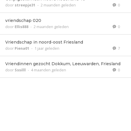
door
streepje31
-
2 maanden geleden
0
vriendschap 020
door
Ellis888
-
2 maanden geleden
0
Vriendschap in noord-oost Friesland
door
Piena01
-
1 jaar geleden
7
Vriendinnen gezocht Dokkum, Leeuwarden, Friesland
door
Sssilll
-
4 maanden geleden
0