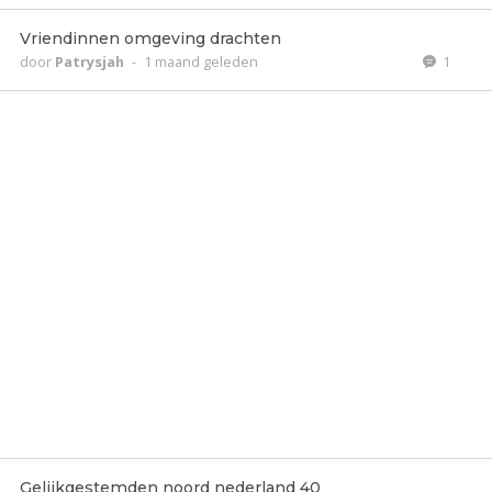
Vriendinnen omgeving drachten
door
Patrysjah
-
1 maand geleden
1
Gelijkgestemden noord nederland 40