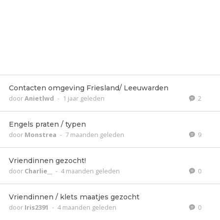
Contacten omgeving Friesland/ Leeuwarden
door
Anietlwd
-
1 jaar geleden
2
Engels praten / typen
door
Monstrea
-
7 maanden geleden
9
Vriendinnen gezocht!
door
Charlie__
-
4 maanden geleden
0
Vriendinnen / klets maatjes gezocht
door
Iris2391
-
4 maanden geleden
0