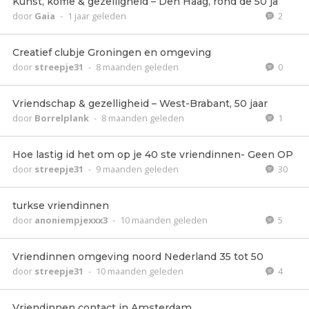
Kunst, koffie & gezelligheid – Den Haag, rond de 50 ja
door
Gaia
-
1 jaar geleden
2
Creatief clubje Groningen en omgeving
door
streepje31
-
8 maanden geleden
0
Vriendschap & gezelligheid – West-Brabant, 50 jaar
door
Borrelplank
-
8 maanden geleden
1
Hoe lastig id het om op je 40 ste vriendinnen- Geen OP
door
streepje31
-
9 maanden geleden
30
turkse vriendinnen
door
anoniempjexxx3
-
10 maanden geleden
5
Vriendinnen omgeving noord Nederland 35 tot 50
door
streepje31
-
10 maanden geleden
4
Vriendinnen contact in Amsterdam