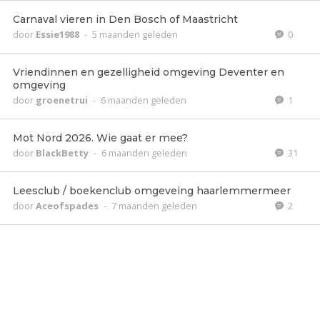
Carnaval vieren in Den Bosch of Maastricht
door
Essie1988
-
5 maanden geleden
0
Vriendinnen en gezelligheid omgeving Deventer en
omgeving
door
groenetrui
-
6 maanden geleden
1
Mot Nord 2026. Wie gaat er mee?
door
BlackBetty
-
6 maanden geleden
31
Leesclub / boekenclub omgeveing haarlemmermeer
door
Aceofspades
-
7 maanden geleden
2