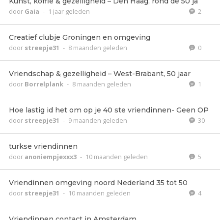
Kunst, koffie & gezelligheid – Den Haag, rond de 50 ja
door
Gaia
-
1 jaar geleden
2
Creatief clubje Groningen en omgeving
door
streepje31
-
8 maanden geleden
0
Vriendschap & gezelligheid – West-Brabant, 50 jaar
door
Borrelplank
-
8 maanden geleden
1
Hoe lastig id het om op je 40 ste vriendinnen- Geen OP
door
streepje31
-
9 maanden geleden
30
turkse vriendinnen
door
anoniempjexxx3
-
10 maanden geleden
5
Vriendinnen omgeving noord Nederland 35 tot 50
door
streepje31
-
10 maanden geleden
4
Vriendinnen contact in Amsterdam