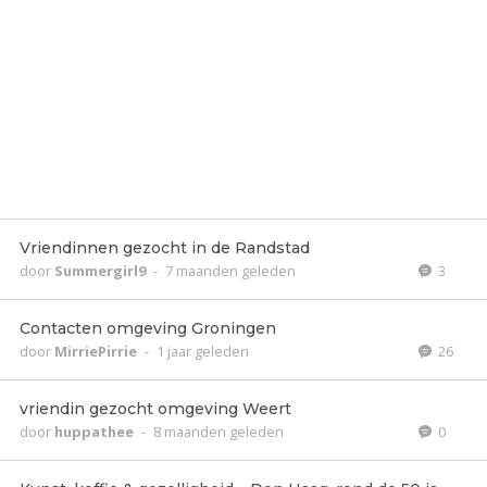
Vriendinnen gezocht in de Randstad
door
Summergirl9
-
7 maanden geleden
3
Contacten omgeving Groningen
door
MirriePirrie
-
1 jaar geleden
26
vriendin gezocht omgeving Weert
door
huppathee
-
8 maanden geleden
0