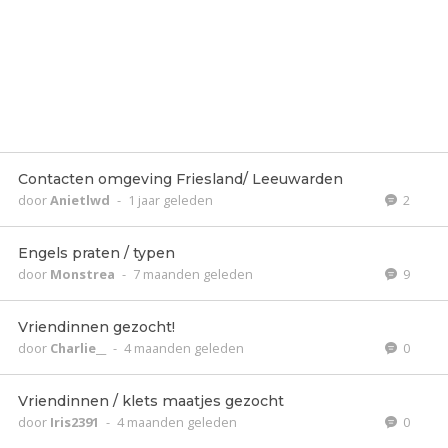
Contacten omgeving Friesland/ Leeuwarden
door
Anietlwd
-
1 jaar geleden
2
Engels praten / typen
door
Monstrea
-
7 maanden geleden
9
Vriendinnen gezocht!
door
Charlie__
-
4 maanden geleden
0
Vriendinnen / klets maatjes gezocht
door
Iris2391
-
4 maanden geleden
0