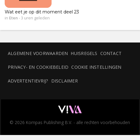
Wat eet je op dit moment deel 23
in
Eten
-
3 uren geleden
ALGEMENE VOORWAARDEN
HUISREGELS
CONTACT
PRIVACY- EN COOKIEBELEID
COOKIE INSTELLINGEN
ADVERTENTIEVRIJ?
DISCLAIMER
© 2026 Kompas Publishing B.V. - alle rechten voorbehouden