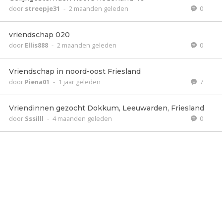
door
streepje31
-
2 maanden geleden
0
vriendschap 020
door
Ellis888
-
2 maanden geleden
0
Vriendschap in noord-oost Friesland
door
Piena01
-
1 jaar geleden
7
Vriendinnen gezocht Dokkum, Leeuwarden, Friesland
door
Sssilll
-
4 maanden geleden
0