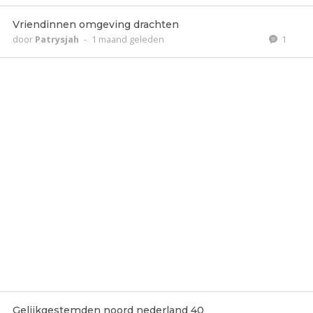
Vriendinnen omgeving drachten
door
Patrysjah
-
1 maand geleden
1
Gelijkgestemden noord nederland 40