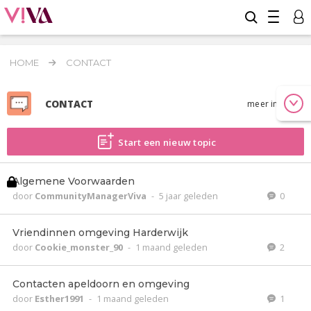
HOME
CONTACT
CONTACT
meer info
Start een nieuw topic
Algemene Voorwaarden
door
CommunityManagerViva
-
5 jaar geleden
0
Vriendinnen omgeving Harderwijk
door
Cookie_monster_90
-
1 maand geleden
2
Contacten apeldoorn en omgeving
door
Esther1991
-
1 maand geleden
1