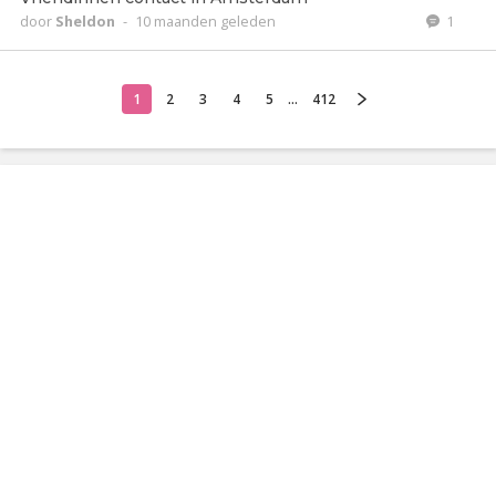
door
Sheldon
-
10 maanden geleden
1
1
2
3
4
5
...
412