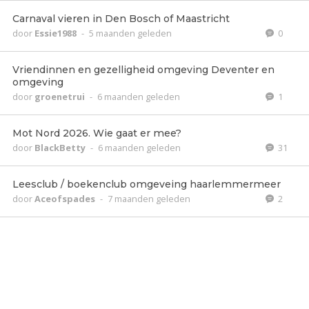
Carnaval vieren in Den Bosch of Maastricht
door
Essie1988
-
5 maanden geleden
0
Vriendinnen en gezelligheid omgeving Deventer en
omgeving
door
groenetrui
-
6 maanden geleden
1
Mot Nord 2026. Wie gaat er mee?
door
BlackBetty
-
6 maanden geleden
31
Leesclub / boekenclub omgeveing haarlemmermeer
door
Aceofspades
-
7 maanden geleden
2