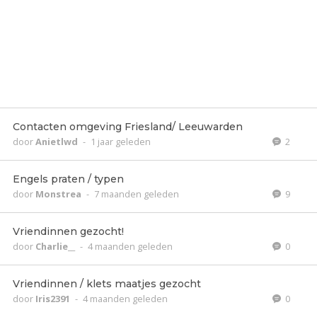
Contacten omgeving Friesland/ Leeuwarden
door
Anietlwd
-
1 jaar geleden
2
Engels praten / typen
door
Monstrea
-
7 maanden geleden
9
Vriendinnen gezocht!
door
Charlie__
-
4 maanden geleden
0
Vriendinnen / klets maatjes gezocht
door
Iris2391
-
4 maanden geleden
0