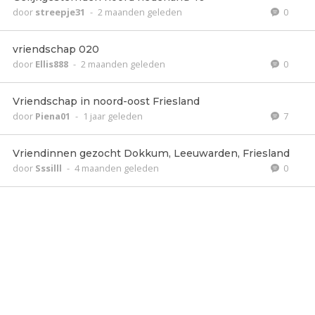
door
streepje31
-
2 maanden geleden
0
vriendschap 020
door
Ellis888
-
2 maanden geleden
0
Vriendschap in noord-oost Friesland
door
Piena01
-
1 jaar geleden
7
Vriendinnen gezocht Dokkum, Leeuwarden, Friesland
door
Sssilll
-
4 maanden geleden
0