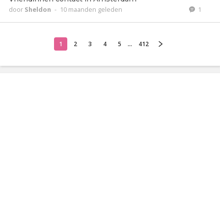
door
Sheldon
-
10 maanden geleden
1
1
2
3
4
5
...
412