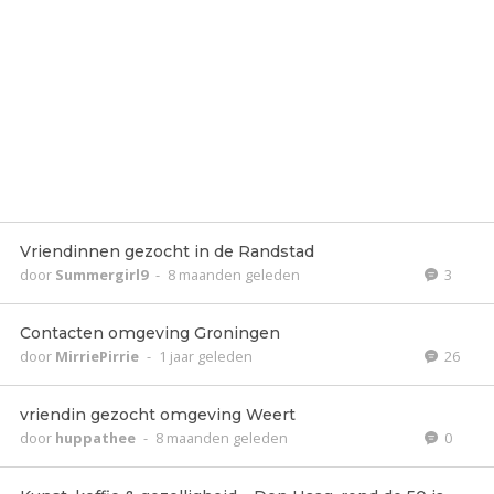
Vriendinnen gezocht in de Randstad
door
Summergirl9
-
8 maanden geleden
3
Contacten omgeving Groningen
door
MirriePirrie
-
1 jaar geleden
26
vriendin gezocht omgeving Weert
door
huppathee
-
8 maanden geleden
0