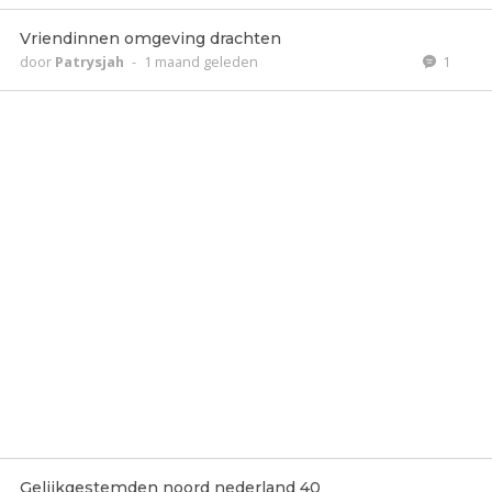
Vriendinnen omgeving drachten
door
Patrysjah
-
1 maand geleden
1
Gelijkgestemden noord nederland 40