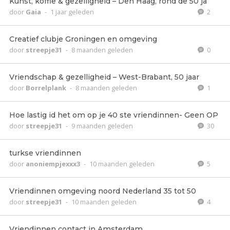
Kunst, koffie & gezelligheid – Den Haag, rond de 50 ja
door
Gaia
-
1 jaar geleden
2
Creatief clubje Groningen en omgeving
door
streepje31
-
8 maanden geleden
0
Vriendschap & gezelligheid – West-Brabant, 50 jaar
door
Borrelplank
-
8 maanden geleden
1
Hoe lastig id het om op je 40 ste vriendinnen- Geen OP
door
streepje31
-
9 maanden geleden
30
turkse vriendinnen
door
anoniempjexxx3
-
10 maanden geleden
5
Vriendinnen omgeving noord Nederland 35 tot 50
door
streepje31
-
10 maanden geleden
4
Vriendinnen contact in Amsterdam