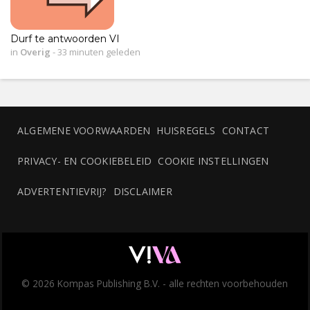
Durf te antwoorden VI
in
Overig
-
33 minuten geleden
ALGEMENE VOORWAARDEN
HUISREGELS
CONTACT
PRIVACY- EN COOKIEBELEID
COOKIE INSTELLINGEN
ADVERTENTIEVRIJ?
DISCLAIMER
© 2026 Kompas Publishing B.V. - alle rechten voorbehouden