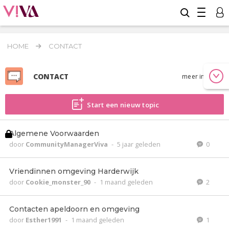
HOME
CONTACT
CONTACT
meer info
Start een nieuw topic
Algemene Voorwaarden
door
CommunityManagerViva
-
5 jaar geleden
0
Vriendinnen omgeving Harderwijk
door
Cookie_monster_90
-
1 maand geleden
2
Contacten apeldoorn en omgeving
door
Esther1991
-
1 maand geleden
1