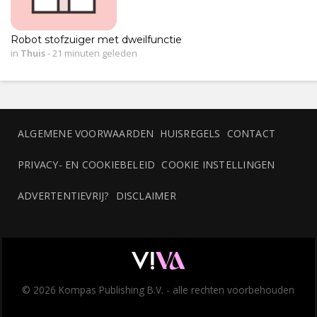
Robot stofzuiger met dweilfunctie
in
Thuis
-
21 minuten geleden
ALGEMENE VOORWAARDEN
HUISREGELS
CONTACT
PRIVACY- EN COOKIEBELEID
COOKIE INSTELLINGEN
ADVERTENTIEVRIJ?
DISCLAIMER
© 2026 Kompas Publishing B.V. - alle rechten voorbehouden