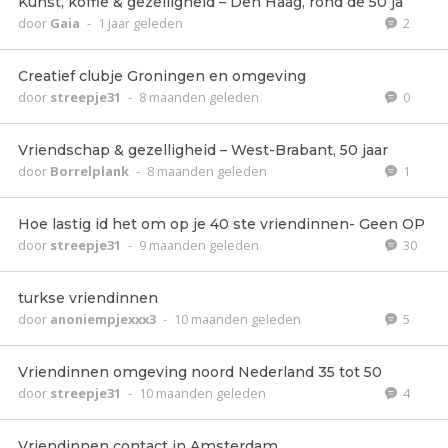
Kunst, koffie & gezelligheid – Den Haag, rond de 50 ja
door
Gaia
-
1 jaar geleden
2
Creatief clubje Groningen en omgeving
door
streepje31
-
8 maanden geleden
0
Vriendschap & gezelligheid – West-Brabant, 50 jaar
door
Borrelplank
-
8 maanden geleden
1
Hoe lastig id het om op je 40 ste vriendinnen- Geen OP
door
streepje31
-
9 maanden geleden
30
turkse vriendinnen
door
anoniempjexxx3
-
10 maanden geleden
5
Vriendinnen omgeving noord Nederland 35 tot 50
door
streepje31
-
10 maanden geleden
4
Vriendinnen contact in Amsterdam