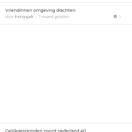
Vriendinnen omgeving drachten
door
Patrysjah
-
1 maand geleden
1
Gelijkgestemden noord nederland 40