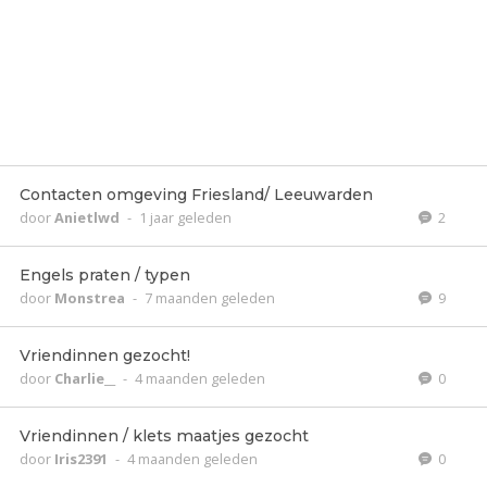
Contacten omgeving Friesland/ Leeuwarden
door
Anietlwd
-
1 jaar geleden
2
Engels praten / typen
door
Monstrea
-
7 maanden geleden
9
Vriendinnen gezocht!
door
Charlie__
-
4 maanden geleden
0
Vriendinnen / klets maatjes gezocht
door
Iris2391
-
4 maanden geleden
0