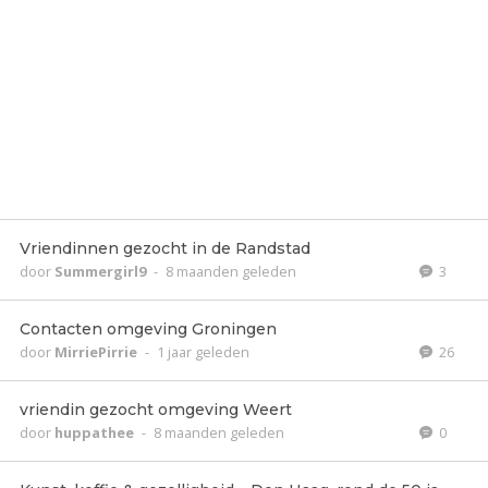
Vriendinnen gezocht in de Randstad
door
Summergirl9
-
8 maanden geleden
3
Contacten omgeving Groningen
door
MirriePirrie
-
1 jaar geleden
26
vriendin gezocht omgeving Weert
door
huppathee
-
8 maanden geleden
0