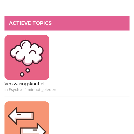
ACTIEVE TOPICS
Verzwaringsknuffel
in
Psyche
-
1 minuut geleden