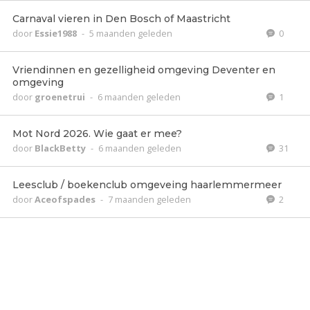
Carnaval vieren in Den Bosch of Maastricht
door
Essie1988
-
5 maanden geleden
0
Vriendinnen en gezelligheid omgeving Deventer en
omgeving
door
groenetrui
-
6 maanden geleden
1
Mot Nord 2026. Wie gaat er mee?
door
BlackBetty
-
6 maanden geleden
31
Leesclub / boekenclub omgeveing haarlemmermeer
door
Aceofspades
-
7 maanden geleden
2