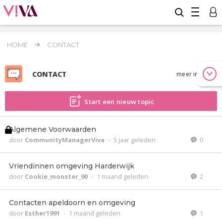
HOME
CONTACT
CONTACT
meer info
Start een nieuw topic
Algemene Voorwaarden
door
CommunityManagerViva
-
5 jaar geleden
0
Vriendinnen omgeving Harderwijk
door
Cookie_monster_90
-
1 maand geleden
2
Contacten apeldoorn en omgeving
door
Esther1991
-
1 maand geleden
1