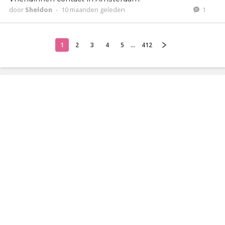
door
Sheldon
-
10 maanden geleden
1
1
2
3
4
5
...
412