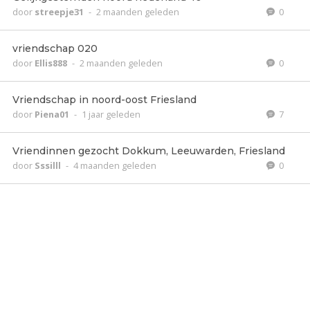
door
streepje31
-
2 maanden geleden
0
vriendschap 020
door
Ellis888
-
2 maanden geleden
0
Vriendschap in noord-oost Friesland
door
Piena01
-
1 jaar geleden
7
Vriendinnen gezocht Dokkum, Leeuwarden, Friesland
door
Sssilll
-
4 maanden geleden
0