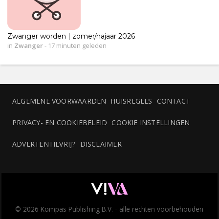
Zwanger worden | zomer/najaar 2026
in
Zwanger
-
17 minuten geleden
ALGEMENE VOORWAARDEN
HUISREGELS
CONTACT
PRIVACY- EN COOKIEBELEID
COOKIE INSTELLINGEN
ADVERTENTIEVRIJ?
DISCLAIMER
© 2026 Kompas Publishing B.V. - alle rechten voorbehouden