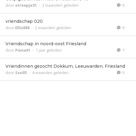
door
streepje31
-
2 maanden geleden
0
vriendschap 020
door
Ellis888
-
2 maanden geleden
0
Vriendschap in noord-oost Friesland
door
Piena01
-
1 jaar geleden
7
Vriendinnen gezocht Dokkum, Leeuwarden, Friesland
door
Sssilll
-
4 maanden geleden
0