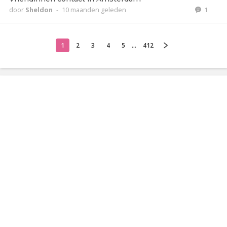
door
Sheldon
-
10 maanden geleden
1
1
2
3
4
5
...
412