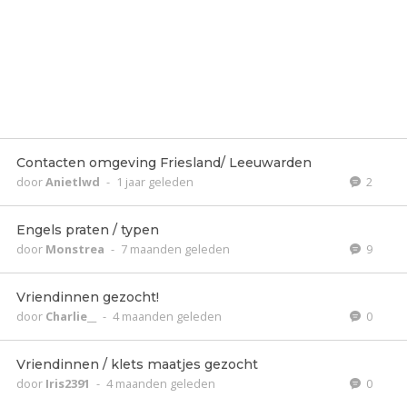
Contacten omgeving Friesland/ Leeuwarden
door
Anietlwd
-
1 jaar geleden
2
Engels praten / typen
door
Monstrea
-
7 maanden geleden
9
Vriendinnen gezocht!
door
Charlie__
-
4 maanden geleden
0
Vriendinnen / klets maatjes gezocht
door
Iris2391
-
4 maanden geleden
0