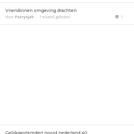
Vriendinnen omgeving drachten
door
Patrysjah
-
1 maand geleden
1
Gelijkgestemden noord nederland 40