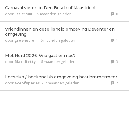
Carnaval vieren in Den Bosch of Maastricht
door
Essie1988
-
5 maanden geleden
0
Vriendinnen en gezelligheid omgeving Deventer en
omgeving
door
groenetrui
-
6 maanden geleden
1
Mot Nord 2026. Wie gaat er mee?
door
BlackBetty
-
6 maanden geleden
31
Leesclub / boekenclub omgeveing haarlemmermeer
door
Aceofspades
-
7 maanden geleden
2