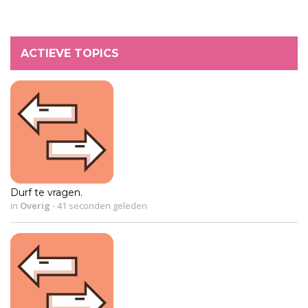
ACTIEVE TOPICS
Durf te vragen.
in
Overig
-
41 seconden geleden