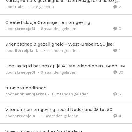
Kunst, koffie & gezelligheid – Den Haag, rond de 50 ja
door
Gaia
-
1 jaar geleden
2
Creatief clubje Groningen en omgeving
door
streepje31
-
8 maanden geleden
0
Vriendschap & gezelligheid – West-Brabant, 50 jaar
door
Borrelplank
-
8 maanden geleden
1
Hoe lastig id het om op je 40 ste vriendinnen- Geen OP
door
streepje31
-
9 maanden geleden
30
turkse vriendinnen
door
anoniempjexxx3
-
10 maanden geleden
5
Vriendinnen omgeving noord Nederland 35 tot 50
door
streepje31
-
11 maanden geleden
4
Vriendinnen contact in Amsterdam