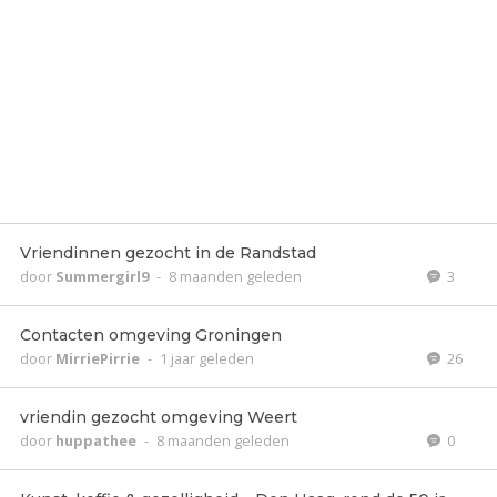
Vriendinnen gezocht in de Randstad
door
Summergirl9
-
8 maanden geleden
3
Contacten omgeving Groningen
door
MirriePirrie
-
1 jaar geleden
26
vriendin gezocht omgeving Weert
door
huppathee
-
8 maanden geleden
0