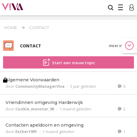
HOME
CONTACT
CONTACT
meer info
Start een nieuw topic
Algemene Voorwaarden
door
CommunityManagerViva
-
5 jaar geleden
0
Vriendinnen omgeving Harderwijk
door
Cookie_monster_90
-
1 maand geleden
2
Contacten apeldoorn en omgeving
door
Esther1991
-
1 maand geleden
1