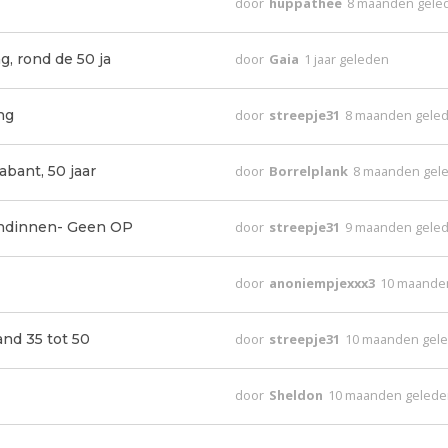
door
huppathee
8 maanden gele
g, rond de 50 ja
door
Gaia
1 jaar geleden
ng
door
streepje31
8 maanden gele
bant, 50 jaar
door
Borrelplank
8 maanden gel
iendinnen- Geen OP
door
streepje31
9 maanden gele
door
anoniempjexxx3
10 maande
nd 35 tot 50
door
streepje31
10 maanden gel
door
Sheldon
10 maanden geled