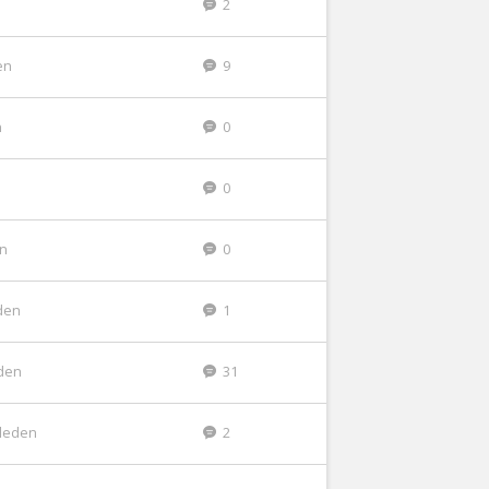
2
en
9
n
0
0
en
0
den
1
den
31
leden
2