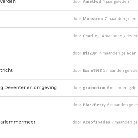
uwarden
door
Anietlwd
1 jaar geleden
door
Monstrea
7 maanden geled
door
Charlie__
4 maanden gelede
door
Iris2391
4 maanden geleden
tricht
door
Essie1988
5 maanden geled
ng Deventer en omgeving
door
groenetrui
6 maanden gele
door
BlackBetty
6 maanden gele
haarlemmermeer
door
Aceofspades
7 maanden ge