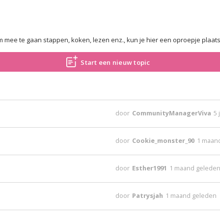
m mee te gaan stappen, koken, lezen enz., kun je hier een oproepje plaat
Start een nieuw topic
door
CommunityManagerViva
5 
door
Cookie_monster_90
1 maan
door
Esther1991
1 maand gelede
door
Patrysjah
1 maand geleden