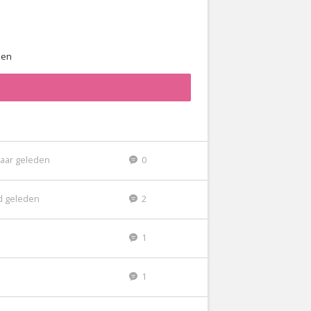
sen
jaar geleden
0
d geleden
2
n
1
1