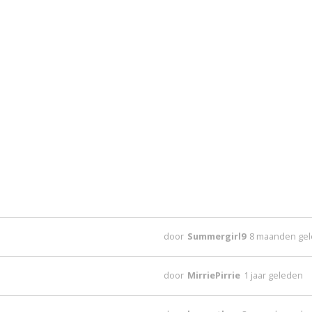
door
Summergirl9
8 maanden ge
door
MirriePirrie
1 jaar geleden