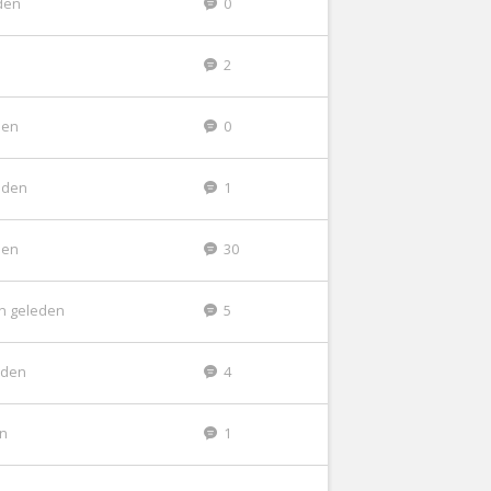
den
0
2
den
0
eden
1
den
30
n geleden
5
eden
4
en
1