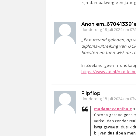
zijn dan pakweg een jaar g
Anoniem_670413391
donderdag 18 juli 2024 om 07:
,,Een maand geleden, op v
diploma-uitreiking van UCR
hoesten en toen wist de co
In Zeeland geen mondkapj
https://www.ad.nl/middelbu
Flipflop
donderdag 18 juli 2024 om 07:
madamecannibale
s
Corona gaat volgens mi
verkouden zonder reuk 
kwijt geweest, dus ik d
blijven
dus doen mens