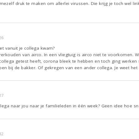
zelf druk te maken om allerlei virussen. Die krijg je toch wel link
26
et vanuit je collega kwam?
verkouden van airco. In een vliegtuig is airco niet te voorkomen. W
s collega getest heeft, corona bleek te hebben en toch ging werken 
pen bij de bakker. Of gekregen van een ander collega. Je weet het 
27
lega naar jou naar je familieleden in één week? Geen idee hoe sn
32