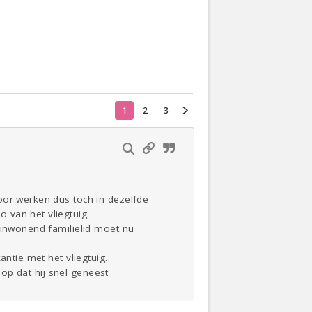
Actueel
Oekraïne
1
2
3
Thuis
Klussen
Lezen
oor werken dus toch in dezelfde
 van het vliegtuig.
 inwonend familielid moet nu
ntie met het vliegtuig..
oop dat hij snel geneest