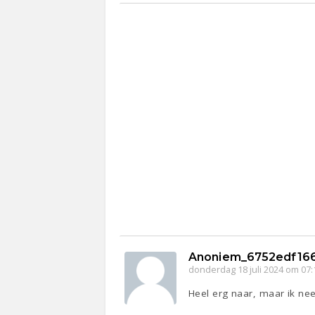
Anoniem_6752edf166
donderdag 18 juli 2024 om 07:
Heel erg naar, maar ik ne