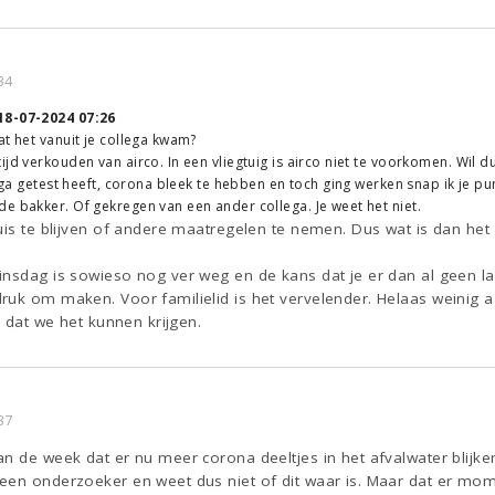
34
18-07-2024 07:26
at het vanuit je collega kwam?
ijd verkouden van airco. In een vliegtuig is airco niet te voorkomen. Wil 
lega getest heeft, corona bleek te hebben en toch ging werken snap ik je pu
e bakker. Of gekregen van een ander collega. Je weet het niet.
uis te blijven of andere maatregelen te nemen. Dus wat is dan het
insdag is sowieso nog ver weg en de kans dat je er dan al geen la
ruk om maken. Voor familielid is het vervelender. Helaas weinig
n dat we het kunnen krijgen.
37
n de week dat er nu meer corona deeltjes in het afvalwater blijke
een onderzoeker en weet dus niet of dit waar is. Maar dat er mo