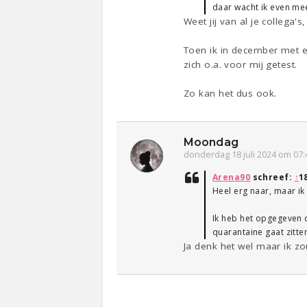
daar wacht ik even mee
Weet jij van al je collega'
Toen ik in december met e
zich o.a. voor mij getest.
Zo kan het dus ook.
Moondag
donderdag 18 juli 2024 om 07:
Arena90
schreef:
↑
1
Heel erg naar, maar ik
Ik heb het opgegeven om
quarantaine gaat zitte
Ja denk het wel maar ik z