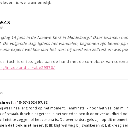
eleden, is wel aannemelijk.
a543
38
rijdag 14 juni, in de Nieuwe Kerk in Middelburg.” Daar kwamen 
. De volgende dag, tijdens het wandelen, begonnen zijn benen pijn
rona-expert wel hoe laat het was: hij deed een zelftest en was posi
es, toch is er iets geks aan de hand met de comeback van corona
rg/in-zeeland ... ~abe29570/
45
chreef:
↑
18-07-2024 07:32
j weer heel erg rond op het moment. Tenminste ik hoor het veel om mij he
of smaak. Ik heb niet getest. In het verleden ben ik door verkoudheid oo
urf niet te zeggen of het corona is. De overheidsregels zijn op dit moment d
en dat ook niet meer. [
b]Ik blijf wel weg bij zwakkeren[/b], ik kreeg 