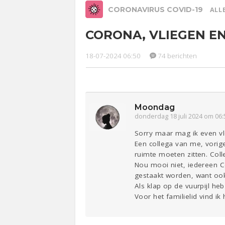
CORONAVIRUS COVID-19
ALLE
CORONA, VLIEGEN E
Relaties
Werk &
Ge
Studie
18-07-2024 06:50
74 berichten
Entertainment
Lijf & Lijn
Moondag
Sport
Contact
donderdag 18 juli 2024 om 06:
Sorry maar mag ik even v
Een collega van me, vorig
ruimte moeten zitten. Col
Nou mooi niet, iedereen Co
gestaakt worden, want ook
Als klap op de vuurpijl heb
Voor het familielid vind ik