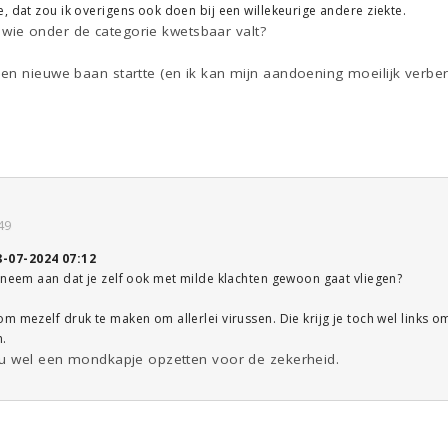
, dat zou ik overigens ook doen bij een willekeurige andere ziekte.
s, wie onder de categorie kwetsbaar valt?
en nieuwe baan startte (en ik kan mijn aandoening moeilijk verbe
49
8-07-2024 07:12
 neem aan dat je zelf ook met milde klachten gewoon gaat vliegen?
 mezelf druk te maken om allerlei virussen. Die krijg je toch wel links om 
n.
ou wel een mondkapje opzetten voor de zekerheid.