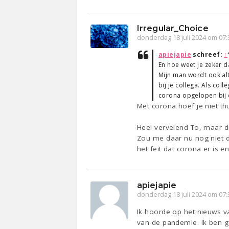
Irregular_Choice
donderdag 18 juli 2024 om 07:
apiejapie
schreef:
↑
En hoe weet je zeker d
Mijn man wordt ook alt
bij je collega. Als col
corona opgelopen bij d
Met corona hoef je niet th
Heel vervelend To, maar d
Zou me daar nu nog niet d
het feit dat corona er is e
apiejapie
donderdag 18 juli 2024 om 07:
Ik hoorde op het nieuws va
van de pandemie. Ik ben g