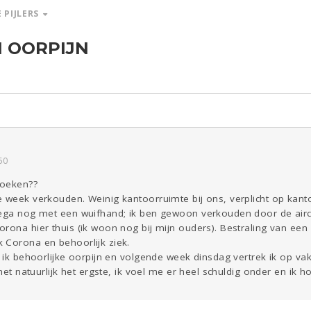
 PIJLERS
N OORPIJN
ld & Recht
Reizen
Seks
Gezondheid
Overig
Coronavirus
COVID-19
Kinderen
Digi
Eten
Mode &
Zwanger
Psyche
Beauty
Viva zoekt
Aangeboden
Gevraagd
Horen
Doen
Zien
50
loeken??
e week verkouden. Weinig kantoorruimte bij ons, verplicht op kant
lega nog met een wuifhand; ik ben gewoon verkouden door de airco
rona hier thuis (ik woon nog bij mijn ouders). Bestraling van een
 Corona en behoorlijk ziek.
 ik behoorlijke oorpijn en volgende week dinsdag vertrek ik op vaka
 het natuurlijk het ergste, ik voel me er heel schuldig onder en ik h