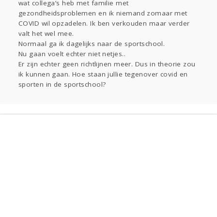
wat collega’s heb met familie met
Sport
Contact
Viva zoekt
Aangeboden
gezondheidsproblemen en ik niemand zomaar met
Gevraagd
Horen
Doen
Zien
COVID wil opzadelen. Ik ben verkouden maar verder
Lezen
valt het wel mee.
Normaal ga ik dagelijks naar de sportschool.
Nu gaan voelt echter niet netjes..
Er zijn echter geen richtlijnen meer. Dus in theorie zou
ik kunnen gaan. Hoe staan jullie tegenover covid en
sporten in de sportschool?