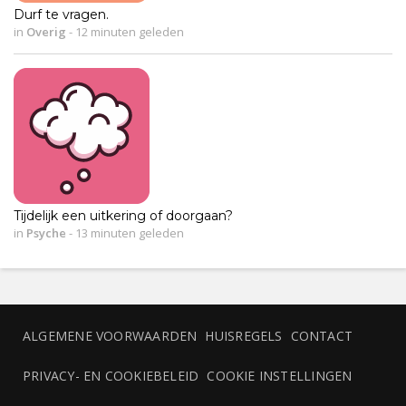
Durf te vragen.
in
Overig
-
12 minuten geleden
Tijdelijk een uitkering of doorgaan?
in
Psyche
-
13 minuten geleden
ALGEMENE VOORWAARDEN
HUISREGELS
CONTACT
PRIVACY- EN COOKIEBELEID
COOKIE INSTELLINGEN