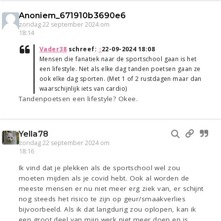
Anoniem_671910b3690e6
zondag 22 september 2024 om
18:14
Vader38
schreef:
↑
22-09-2024 18:08
Mensen die fanatiek naar de sportschool gaan is het
een lifestyle. Net als elke dag tanden poetsen gaan ze
ook elke dag sporten. (Met 1 of 2 rustdagen maar dan
waarschijnlijk iets van cardio)
Tandenpoetsen een lifestyle? Okee.
Yella78
zondag 22 september 2024 om
18:16
Ik vind dat je plekken als de sportschool wel zou
moeten mijden als je covid hebt. Ook al worden de
meeste mensen er nu niet meer erg ziek van, er schijnt
nog steeds het risico te zijn op geur/smaakverlies
bijvoorbeeld. Als ik dat langdurig zou oplopen, kan ik
een groot deel van mijn werk niet meer doen en is