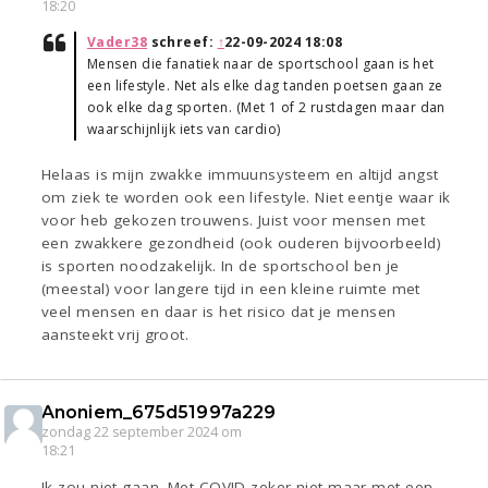
18:20
Vader38
schreef:
↑
22-09-2024 18:08
Mensen die fanatiek naar de sportschool gaan is het
een lifestyle. Net als elke dag tanden poetsen gaan ze
ook elke dag sporten. (Met 1 of 2 rustdagen maar dan
waarschijnlijk iets van cardio)
Helaas is mijn zwakke immuunsysteem en altijd angst
om ziek te worden ook een lifestyle. Niet eentje waar ik
voor heb gekozen trouwens. Juist voor mensen met
een zwakkere gezondheid (ook ouderen bijvoorbeeld)
is sporten noodzakelijk. In de sportschool ben je
(meestal) voor langere tijd in een kleine ruimte met
veel mensen en daar is het risico dat je mensen
aansteekt vrij groot.
Anoniem_675d51997a229
zondag 22 september 2024 om
18:21
Ik zou niet gaan. Met COVID zeker niet maar met een