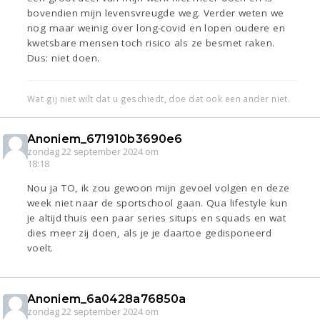
bovendien mijn levensvreugde weg. Verder weten we
nog maar weinig over long-covid en lopen oudere en
kwetsbare mensen toch risico als ze besmet raken.
Dus: niet doen.
Wat gij niet wilt dat u geschiedt, doe dat ook een ander niet.
Anoniem_671910b3690e6
zondag 22 september 2024 om
18:18
Nou ja TO, ik zou gewoon mijn gevoel volgen en deze
week niet naar de sportschool gaan. Qua lifestyle kun
je altijd thuis een paar series situps en squads en wat
dies meer zij doen, als je je daartoe gedisponeerd
voelt.
Anoniem_6a0428a76850a
zondag 22 september 2024 om