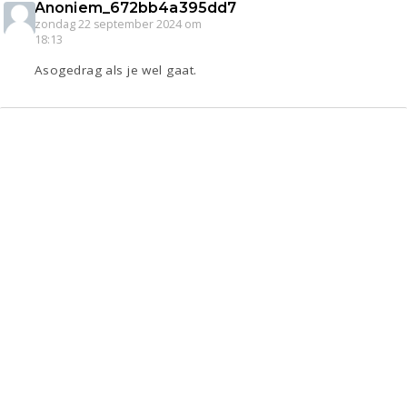
Anoniem_672bb4a395dd7
zondag 22 september 2024 om
18:13
Asogedrag als je wel gaat.