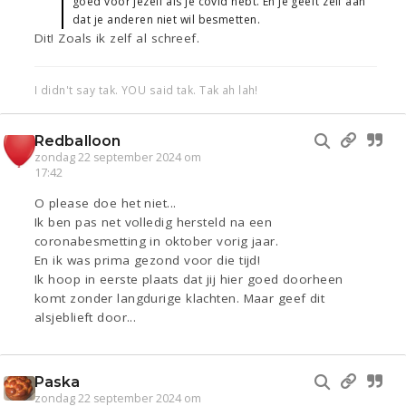
goed voor jezelf als je covid hebt. En je geeft zelf aan
dat je anderen niet wil besmetten.
Dit! Zoals ik zelf al schreef.
I didn't say tak. YOU said tak. Tak ah lah!
Redballoon
zondag 22 september 2024 om
17:42
O please doe het niet...
Ik ben pas net volledig hersteld na een
coronabesmetting in oktober vorig jaar.
En ik was prima gezond voor die tijd!
Ik hoop in eerste plaats dat jij hier goed doorheen
komt zonder langdurige klachten. Maar geef dit
alsjeblieft door...
Paska
zondag 22 september 2024 om