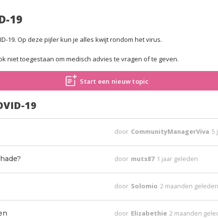
D-19
-19. Op deze pijler kun je alles kwijt rondom het virus.
 ook niet toegestaan om medisch advies te vragen of te geven.
Start een nieuw topic
OVID-19
door
CommunityManagerViva
5 
chade?
door
muts87
1 jaar geleden
door
Solomio
2 maanden gelede
en
door
Elizabethie
2 maanden gele