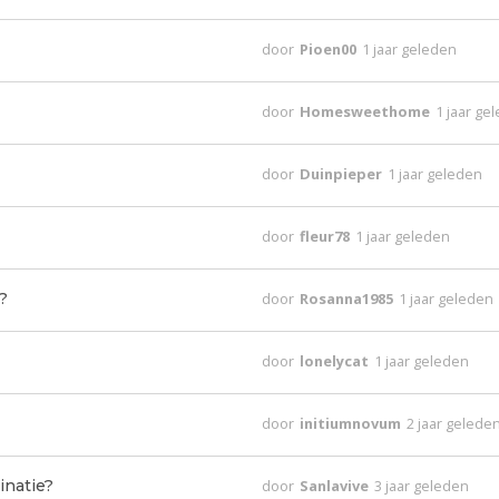
door
Pioen00
1 jaar geleden
door
Homesweethome
1 jaar ge
door
Duinpieper
1 jaar geleden
door
fleur78
1 jaar geleden
?
door
Rosanna1985
1 jaar geleden
door
lonelycat
1 jaar geleden
door
initiumnovum
2 jaar gelede
inatie?
door
Sanlavive
3 jaar geleden