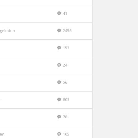
41
r geleden
2456
153
24
56
n
803
n
78
den
105