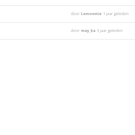
door
Lemoemie
1 jaar geleden
door
may_ka
3 jaar geleden