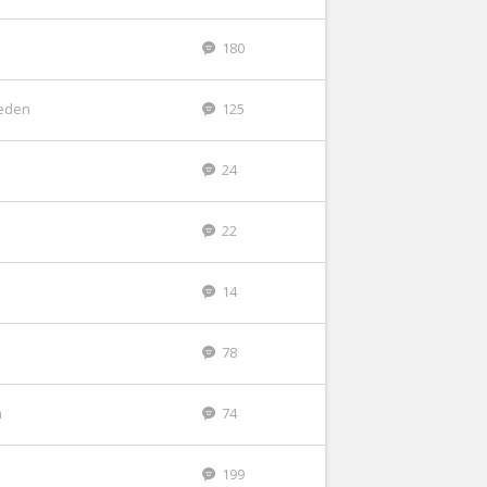
180
leden
125
24
22
14
78
n
74
199