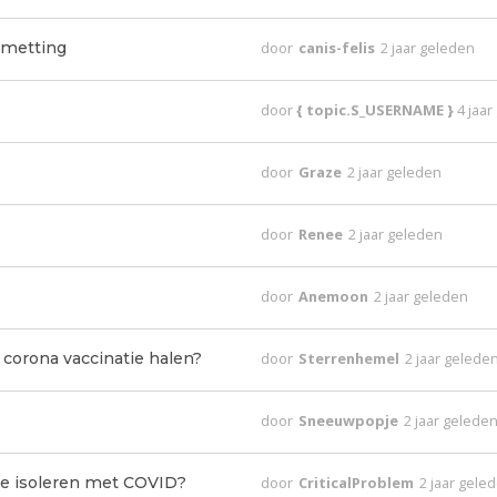
smetting
door
canis-felis
2 jaar geleden
door
{ topic.S_USERNAME }
4 jaa
door
Graze
2 jaar geleden
door
Renee
2 jaar geleden
door
Anemoon
2 jaar geleden
corona vaccinatie halen?
door
Sterrenhemel
2 jaar gelede
door
Sneeuwpopje
2 jaar gelede
te isoleren met COVID?
door
CriticalProblem
2 jaar gele