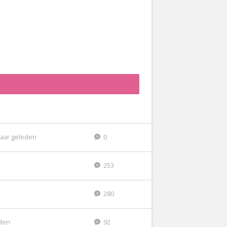
jaar geleden
0
253
n
280
den
92