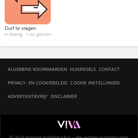
Durf te vragen.
in
Overig
-
1 uur geleden
ALGEMENE VOORWAARDEN
HUISREGELS
CONTACT
PRIVACY- EN COOKIEBELEID
COOKIE INSTELLINGEN
ADVERTENTIEVRIJ?
DISCLAIMER
© 2026 Kompas Publishing B.V. - alle rechten voorbehouden