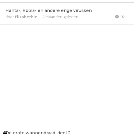
Hanta-, Ebola- en andere enge virussen
door
Elizabethie
-
2 maanden geleden
92
De grote wappendraad, deel 2