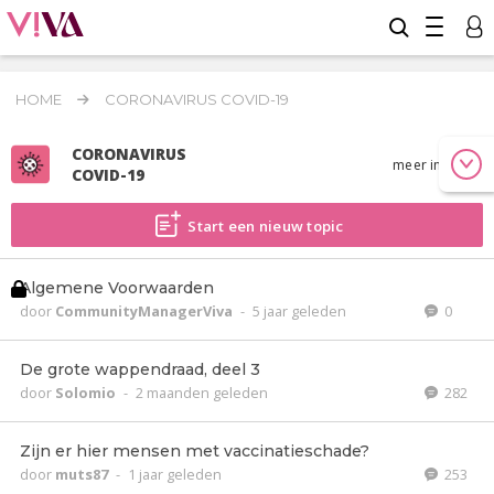
HOME
CORONAVIRUS COVID-19
CORONAVIRUS
meer info
COVID-19
Start een nieuw topic
Algemene Voorwaarden
door
CommunityManagerViva
-
5 jaar geleden
0
De grote wappendraad, deel 3
door
Solomio
-
2 maanden geleden
282
Zijn er hier mensen met vaccinatieschade?
door
muts87
-
1 jaar geleden
253