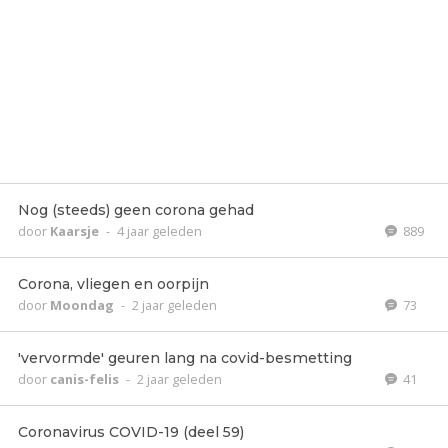
Nog (steeds) geen corona gehad
door
Kaarsje
-
4 jaar geleden
889
Corona, vliegen en oorpijn
door
Moondag
-
2 jaar geleden
73
'vervormde' geuren lang na covid-besmetting
door
canis-felis
-
2 jaar geleden
41
Coronavirus COVID-19 (deel 59)