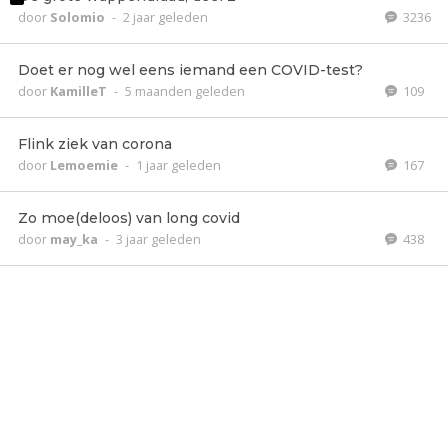
door
Solomio
-
2 jaar geleden
3236
Doet er nog wel eens iemand een COVID-test?
door
KamilleT
-
5 maanden geleden
109
Flink ziek van corona
door
Lemoemie
-
1 jaar geleden
167
Zo moe(deloos) van long covid
door
may_ka
-
3 jaar geleden
438