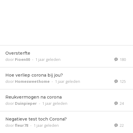
Oversterfte
door
Pioen00
-
1 jaar geleden
180
Hoe verliep corona bij jou?
door
Homesweethome
-
1 jaar geleden
125
Reukvermogen na corona
door
Duinpieper
-
1 jaar geleden
24
Negatieve test toch Corona?
door
fleur78
-
1 jaar geleden
22