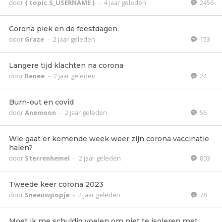
door
{ topic.S_USERNAME }
-
4 jaar geleden
2456
Corona piek en de feestdagen.
door
Graze
-
2 jaar geleden
153
Langere tijd klachten na corona
door
Renee
-
2 jaar geleden
24
Burn-out en covid
door
Anemoon
-
2 jaar geleden
56
Wie gaat er komende week weer zijn corona vaccinatie
halen?
door
Sterrenhemel
-
2 jaar geleden
803
Tweede keer corona 2023
door
Sneeuwpopje
-
2 jaar geleden
78
Moet ik me schuldig voelen om niet te isoleren met