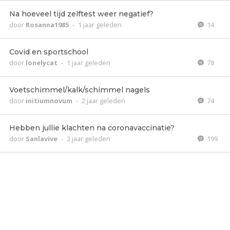
Na hoeveel tijd zelftest weer negatief?
door
Rosanna1985
-
1 jaar geleden
14
Covid en sportschool
door
lonelycat
-
1 jaar geleden
78
Voetschimmel/kalk/schimmel nagels
door
initiumnovum
-
2 jaar geleden
74
Hebben jullie klachten na coronavaccinatie?
door
Sanlavive
-
3 jaar geleden
199