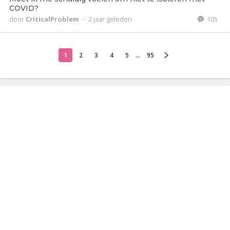
COVID?
door
CriticalProblem
-
2 jaar geleden
105
1
2
3
4
5
...
95