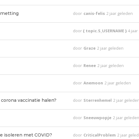
smetting
door
canis-felis
2 jaar geleden
door
{ topic.S_USERNAME }
4 jaa
door
Graze
2 jaar geleden
door
Renee
2 jaar geleden
door
Anemoon
2 jaar geleden
corona vaccinatie halen?
door
Sterrenhemel
2 jaar gelede
door
Sneeuwpopje
2 jaar gelede
te isoleren met COVID?
door
CriticalProblem
2 jaar gele