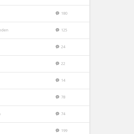
180
leden
125
24
22
14
78
n
74
199