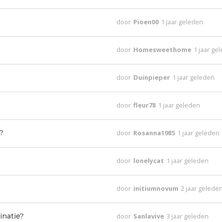
door
Pioen00
1 jaar geleden
door
Homesweethome
1 jaar ge
door
Duinpieper
1 jaar geleden
door
fleur78
1 jaar geleden
?
door
Rosanna1985
1 jaar geleden
door
lonelycat
1 jaar geleden
door
initiumnovum
2 jaar gelede
inatie?
door
Sanlavive
3 jaar geleden