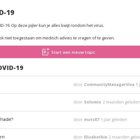
D-19
-19. Op deze pijler kun je alles kwijt rondom het virus.
 ook niet toegestaan om medisch advies te vragen of te geven.
Start een nieuw topic
OVID-19
door
CommunityManagerViva
5 
door
Solomio
2 maanden gelede
chade?
door
muts87
1 jaar geleden
en
door
Elizabethie
2 maanden gele