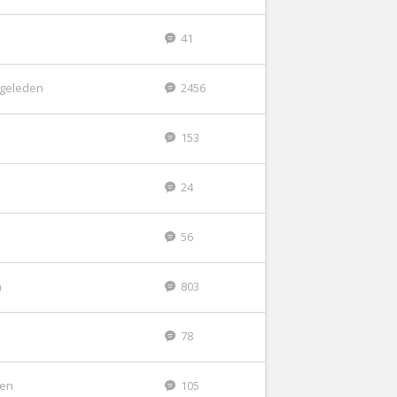
41
r geleden
2456
153
24
56
n
803
n
78
den
105