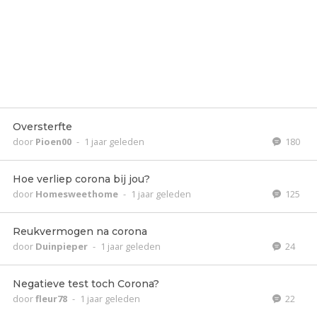
Oversterfte
door
Pioen00
-
1 jaar geleden
180
Hoe verliep corona bij jou?
door
Homesweethome
-
1 jaar geleden
125
Reukvermogen na corona
door
Duinpieper
-
1 jaar geleden
24
Negatieve test toch Corona?
door
fleur78
-
1 jaar geleden
22