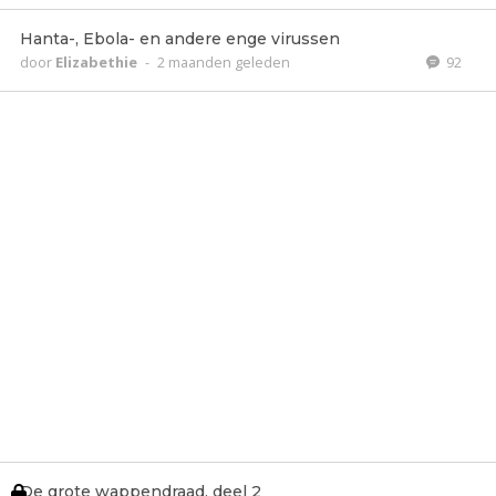
Hanta-, Ebola- en andere enge virussen
door
Elizabethie
-
2 maanden geleden
92
De grote wappendraad, deel 2