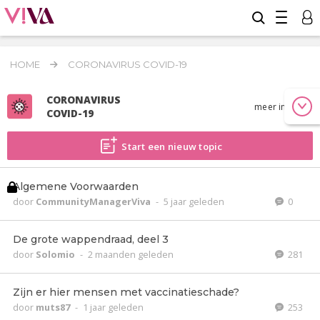
HOME
CORONAVIRUS COVID-19
CORONAVIRUS
meer info
COVID-19
Start een nieuw topic
Algemene Voorwaarden
door
CommunityManagerViva
-
5 jaar geleden
0
De grote wappendraad, deel 3
door
Solomio
-
2 maanden geleden
281
Zijn er hier mensen met vaccinatieschade?
door
muts87
-
1 jaar geleden
253