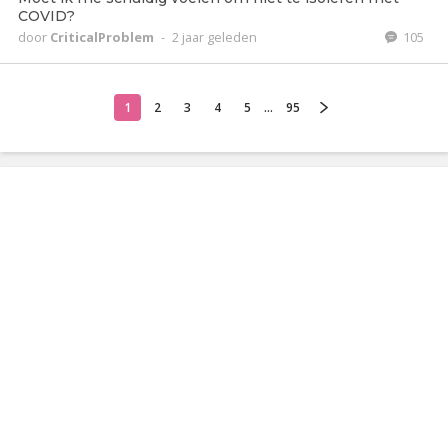
COVID?
door
CriticalProblem
-
2 jaar geleden
105
1
2
3
4
5
...
95