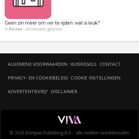
Geen zin meer om ver te rijden: wat is leuk?
in
Reizen
-
26 minuten geleden
ALGEMENE VOORWAARDEN
HUISREGELS
CONTACT
PRIVACY- EN COOKIEBELEID
COOKIE INSTELLINGEN
ADVERTENTIEVRIJ?
DISCLAIMER
© 2026 Kompas Publishing B.V. - alle rechten voorbehouden