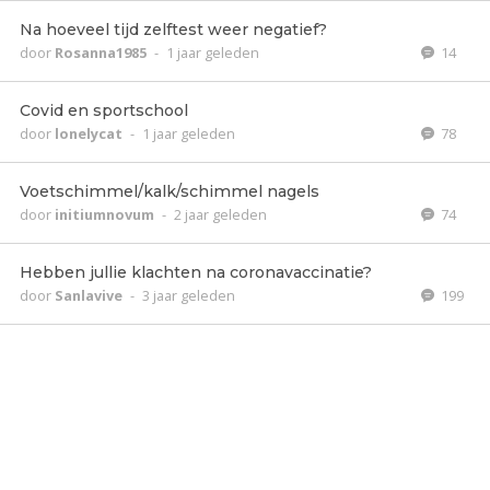
Na hoeveel tijd zelftest weer negatief?
door
Rosanna1985
-
1 jaar geleden
14
Covid en sportschool
door
lonelycat
-
1 jaar geleden
78
Voetschimmel/kalk/schimmel nagels
door
initiumnovum
-
2 jaar geleden
74
Hebben jullie klachten na coronavaccinatie?
door
Sanlavive
-
3 jaar geleden
199