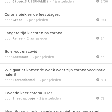
door
{ topic.S_USERNAME }
-
4 jaar geleden
2456
Corona piek en de feestdagen.
door
Graze
-
2 jaar geleden
153
Langere tijd klachten na corona
door
Renee
-
2 jaar geleden
24
Burn-out en covid
door
Anemoon
-
2 jaar geleden
56
Wie gaat er komende week weer zijn corona vaccinatie
halen?
door
Sterrenhemel
-
2 jaar geleden
803
Tweede keer corona 2023
door
Sneeuwpopje
-
2 jaar geleden
78
Moet ik me schuldig voelen om niet te isoleren met