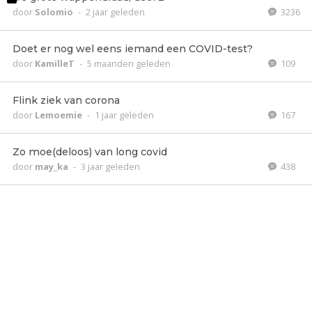
door
Solomio
-
2 jaar geleden
3236
Doet er nog wel eens iemand een COVID-test?
door
KamilleT
-
5 maanden geleden
109
Flink ziek van corona
door
Lemoemie
-
1 jaar geleden
167
Zo moe(deloos) van long covid
door
may_ka
-
3 jaar geleden
438