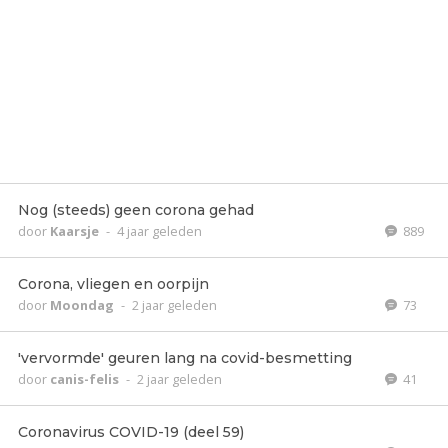
Nog (steeds) geen corona gehad
door
Kaarsje
-
4 jaar geleden
889
Corona, vliegen en oorpijn
door
Moondag
-
2 jaar geleden
73
'vervormde' geuren lang na covid-besmetting
door
canis-felis
-
2 jaar geleden
41
Coronavirus COVID-19 (deel 59)