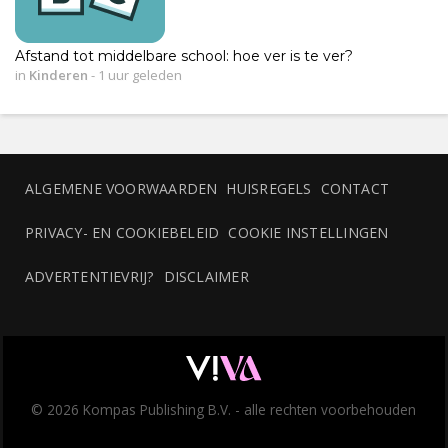
Afstand tot middelbare school: hoe ver is te ver?
in
Kinderen
-
1 uur geleden
ALGEMENE VOORWAARDEN
HUISREGELS
CONTACT
PRIVACY- EN COOKIEBELEID
COOKIE INSTELLINGEN
ADVERTENTIEVRIJ?
DISCLAIMER
© 2026 Kompas Publishing B.V. - alle rechten voorbehouden