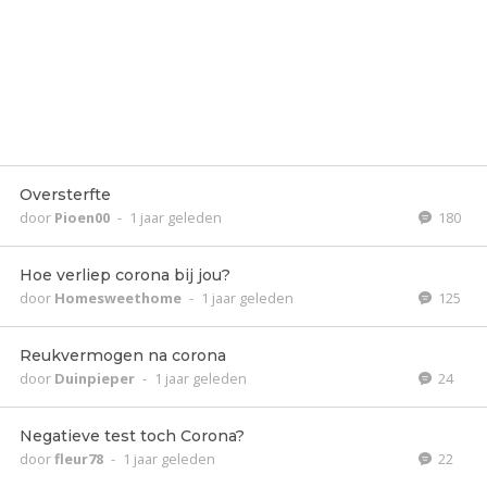
Oversterfte
door
Pioen00
-
1 jaar geleden
180
Hoe verliep corona bij jou?
door
Homesweethome
-
1 jaar geleden
125
Reukvermogen na corona
door
Duinpieper
-
1 jaar geleden
24
Negatieve test toch Corona?
door
fleur78
-
1 jaar geleden
22