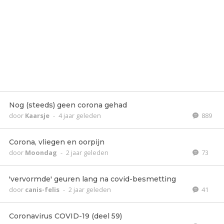
Nog (steeds) geen corona gehad
door
Kaarsje
-
4 jaar geleden
889
Corona, vliegen en oorpijn
door
Moondag
-
2 jaar geleden
73
'vervormde' geuren lang na covid-besmetting
door
canis-felis
-
2 jaar geleden
41
Coronavirus COVID-19 (deel 59)