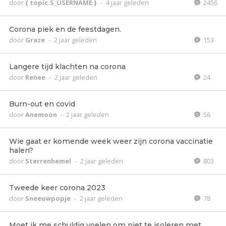
door
{ topic.S_USERNAME }
-
4 jaar geleden
2456
Corona piek en de feestdagen.
door
Graze
-
2 jaar geleden
153
Langere tijd klachten na corona
door
Renee
-
2 jaar geleden
24
Burn-out en covid
door
Anemoon
-
2 jaar geleden
56
Wie gaat er komende week weer zijn corona vaccinatie
halen?
door
Sterrenhemel
-
2 jaar geleden
803
Tweede keer corona 2023
door
Sneeuwpopje
-
2 jaar geleden
78
Moet ik me schuldig voelen om niet te isoleren met