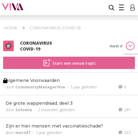
HOME
CORONAVIRUS COVID-19
CORONAVIRUS
meer info
COVID-19
Start een nieuw topic
Algemene Voorwaarden
door
CommunityManagerViva
-
5 jaar geleden
0
De grote wappendraad, deel 3
door
Solomio
-
2 maanden geleden
281
Zijn er hier mensen met vaccinatieschade?
door
muts87
-
1 jaar geleden
253