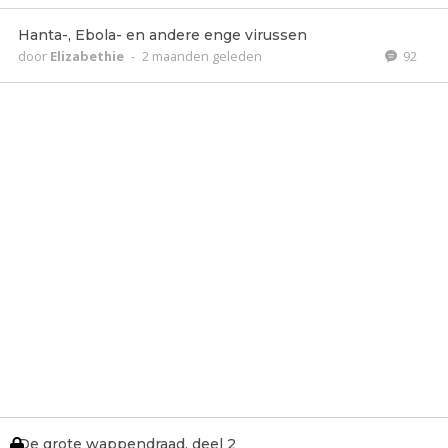
Hanta-, Ebola- en andere enge virussen
door
Elizabethie
-
2 maanden geleden
92
De grote wappendraad, deel 2