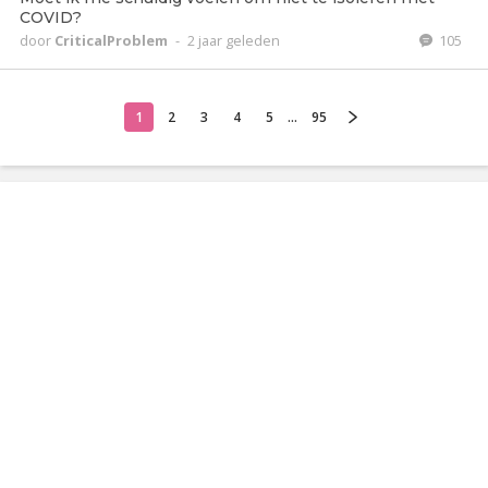
COVID?
door
CriticalProblem
-
2 jaar geleden
105
1
2
3
4
5
...
95