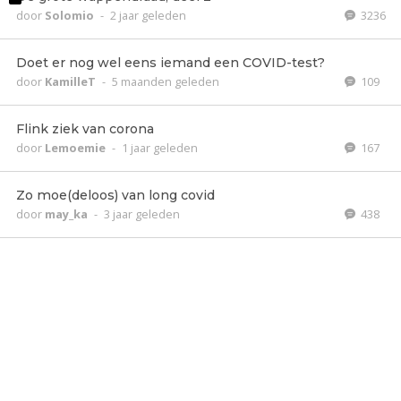
door
Solomio
-
2 jaar geleden
3236
Doet er nog wel eens iemand een COVID-test?
door
KamilleT
-
5 maanden geleden
109
Flink ziek van corona
door
Lemoemie
-
1 jaar geleden
167
Zo moe(deloos) van long covid
door
may_ka
-
3 jaar geleden
438