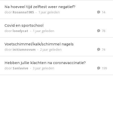
Na hoeveel tijd zelftest weer negatief?
door
Rosanna1985
-
1 jaar geleden
14
Covid en sportschool
door
lonelycat
-
1 jaar geleden
78
Voetschimmel/kalk/schimmel nagels
door
initiumnovum
-
2 jaar geleden
74
Hebben jullie klachten na coronavaccinatie?
door
Sanlavive
-
3 jaar geleden
199