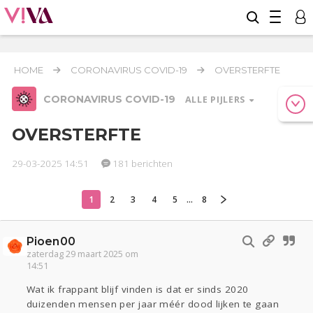
HOME
CORONAVIRUS COVID-19
OVERSTERFTE
CORONAVIRUS COVID-19
ALLE PIJLERS
OVERSTERFTE
29-03-2025 14:51
181 berichten
Relaties
Werk & Studie
Geld & Recht
Reizen
Seks
Gezondheid
Overig
1
2
3
4
5
...
8
Coronavirus
COVID-19
Pioen00
Actueel
Oekraïne
Entertainment
Lijf & Lijn
zaterdag 29 maart 2025 om
14:51
Kinderen
Digi
Eten
Mode & Beauty
Zwanger
Psyche
Thuis
Klussen
Wat ik frappant blijf vinden is dat er sinds 2020
duizenden mensen per jaar méér dood lijken te gaan
Sport
Contact
Viva zoekt
Aangeboden