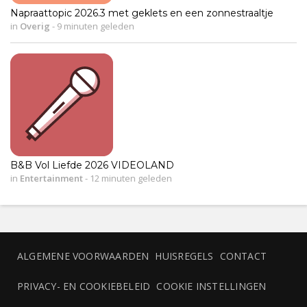
Napraattopic 2026.3 met geklets en een zonnestraaltje
in
Overig
-
9 minuten geleden
B&B Vol Liefde 2026 VIDEOLAND
in
Entertainment
-
12 minuten geleden
ALGEMENE VOORWAARDEN
HUISREGELS
CONTACT
PRIVACY- EN COOKIEBELEID
COOKIE INSTELLINGEN