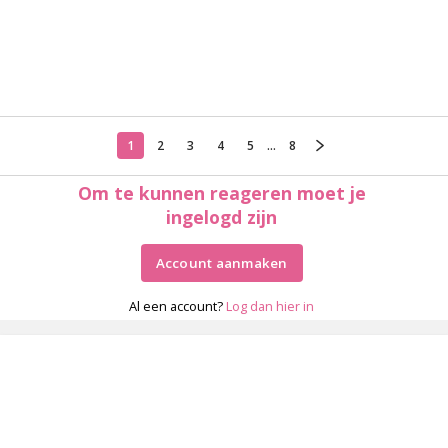
1
2
3
4
5
...
8
Om te kunnen reageren moet je
ingelogd zijn
Account aanmaken
Al een account?
Log dan hier in