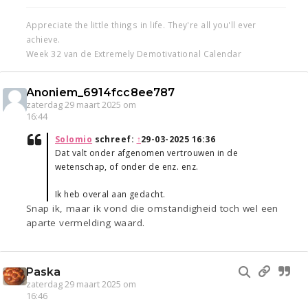
Appreciate the little things in life. They're all you'll ever
achieve.
Week 32 van de Extremely Demotivational Calendar
Anoniem_6914fcc8ee787
zaterdag 29 maart 2025 om
16:44
Solomio
schreef:
↑
29-03-2025 16:36
Dat valt onder afgenomen vertrouwen in de
wetenschap, of onder de enz. enz.
Ik heb overal aan gedacht.
Snap ik, maar ik vond die omstandigheid toch wel een
aparte vermelding waard.
Paska
zaterdag 29 maart 2025 om
16:46