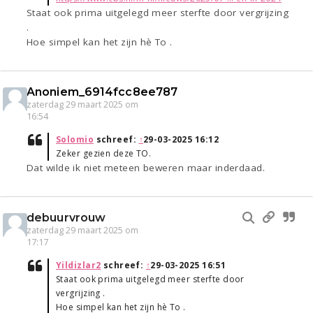
Staat ook prima uitgelegd meer sterfte door vergrijzing
.
Hoe simpel kan het zijn hè To .
Anoniem_6914fcc8ee787
zaterdag 29 maart 2025 om
16:54
Solomio
schreef:
↑
29-03-2025 16:12
Zeker gezien deze TO.
Dat wilde ik niet meteen beweren maar inderdaad.
debuurvrouw
zaterdag 29 maart 2025 om
17:17
Yildizlar2
schreef:
↑
29-03-2025 16:51
Staat ook prima uitgelegd meer sterfte door
vergrijzing .
Hoe simpel kan het zijn hè To .