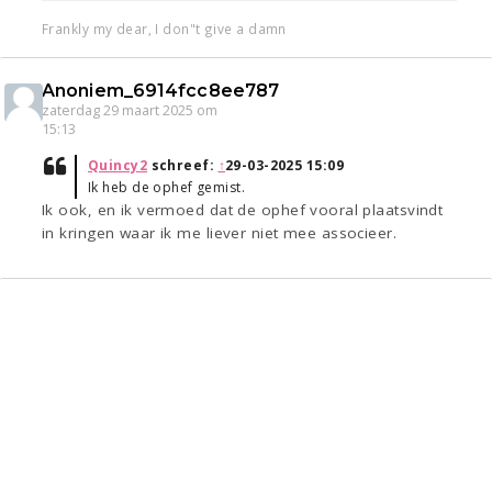
Frankly my dear, I don"t give a damn
Anoniem_6914fcc8ee787
zaterdag 29 maart 2025 om
15:13
Quincy2
schreef:
↑
29-03-2025 15:09
Ik heb de ophef gemist.
Ik ook, en ik vermoed dat de ophef vooral plaatsvindt
in kringen waar ik me liever niet mee associeer.