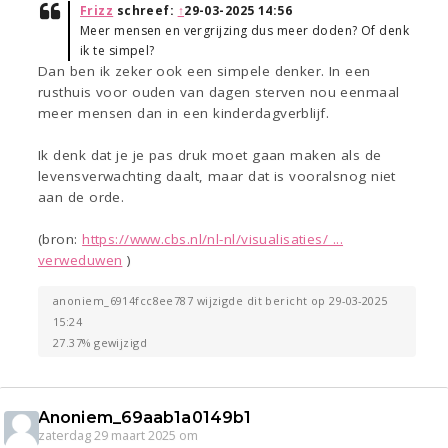
Frizz
schreef:
↑
29-03-2025 14:56
Meer mensen en vergrijzing dus meer doden? Of denk
ik te simpel?
Dan ben ik zeker ook een simpele denker. In een
rusthuis voor ouden van dagen sterven nou eenmaal
meer mensen dan in een kinderdagverblijf.
Ik denk dat je je pas druk moet gaan maken als de
levensverwachting daalt, maar dat is vooralsnog niet
aan de orde.
(bron:
https://www.cbs.nl/nl-nl/visualisaties/ ...
verweduwen
)
anoniem_6914fcc8ee787 wijzigde dit bericht op 29-03-2025
15:24
27.37% gewijzigd
Anoniem_69aab1a0149b1
zaterdag 29 maart 2025 om