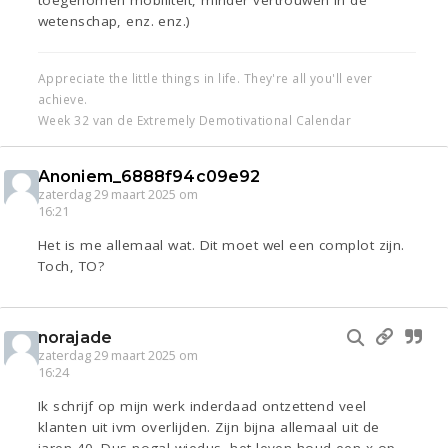
wetenschap, enz. enz.)
Appreciate the little things in life. They're all you'll ever
achieve.
Week 32 van de Extremely Demotivational Calendar
Anoniem_6888f94c09e92
zaterdag 29 maart 2025 om
16:21
Het is me allemaal wat. Dit moet wel een complot zijn.
Toch, TO?
norajade
zaterdag 29 maart 2025 om
16:24
Ik schrijf op mijn werk inderdaad ontzettend veel
klanten uit ivm overlijden. Zijn bijna allemaal uit de
jaren 40. Dus nogal wiedus, het leven houd een x op.