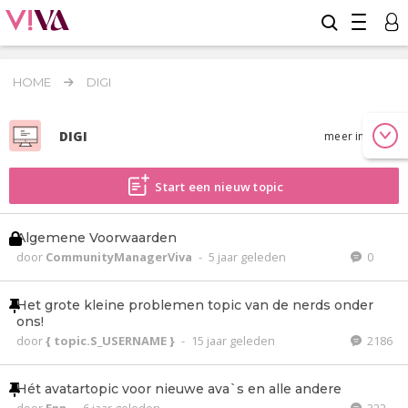
HOME
DIGI
DIGI
meer info
Start een nieuw topic
Algemene Voorwaarden
door
CommunityManagerViva
-
5 jaar geleden
0
Het grote kleine problemen topic van de nerds onder
ons!
door
{ topic.S_USERNAME }
-
15 jaar geleden
2186
Hét avatartopic voor nieuwe ava`s en alle andere