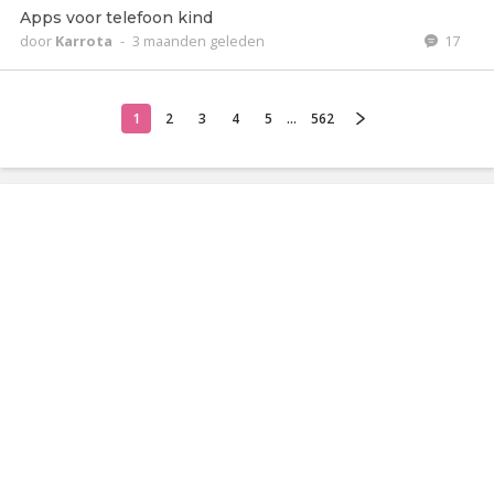
Apps voor telefoon kind
door
Karrota
-
3 maanden geleden
17
1
2
3
4
5
...
562