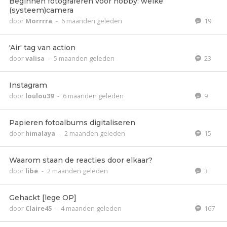
Beginnen fotograferen voor hobby: welke
(systeem)camera
door
Morrrra
-
6 maanden geleden
19
'Air' tag van action
door
valisa
-
5 maanden geleden
23
Instagram
door
loulou39
-
6 maanden geleden
9
Papieren fotoalbums digitaliseren
door
himalaya
-
2 maanden geleden
15
Waarom staan de reacties door elkaar?
door
libe
-
2 maanden geleden
3
Gehackt [lege OP]
door
Claire45
-
4 maanden geleden
167