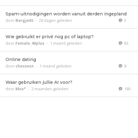
Spam-uitnodigingen worden vanuit derden ingepland
door
Bergje65
-
28 dagen geleden
5
Wie gebruikt er privé nog pc of laptop?
door
Female_40plus
-
1 maand geleden
83
Online dating
door
chessnut
-
1 maand geleden
8
Waar gebruiken jullie AI voor?
door
Mus*
-
2 maanden geleden
180