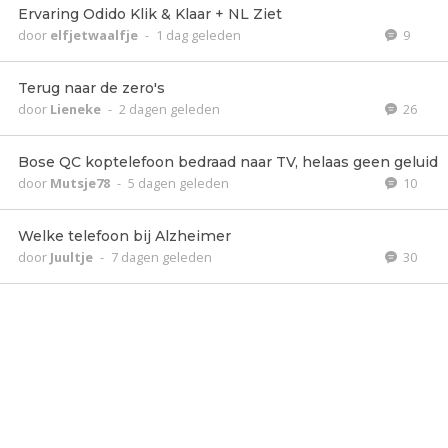
Ervaring Odido Klik & Klaar + NL Ziet
door
elfjetwaalfje
-
1 dag geleden
9
Terug naar de zero's
door
Lieneke
-
2 dagen geleden
26
Bose QC koptelefoon bedraad naar TV, helaas geen geluid
door
Mutsje78
-
5 dagen geleden
10
Welke telefoon bij Alzheimer
door
Juultje
-
7 dagen geleden
30