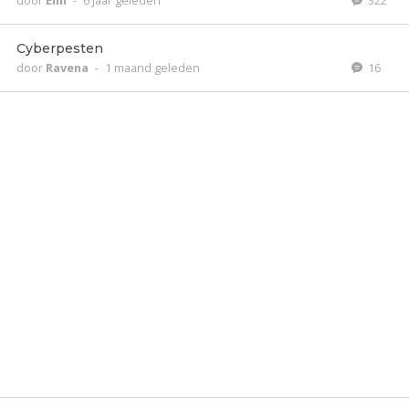
door
Enn
-
6 jaar geleden
322
Cyberpesten
door
Ravena
-
1 maand geleden
16