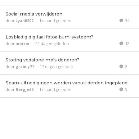
Social media verwijderen
door
Lyah0202
-
1 maand geleden
34
Losbladig digitaal fotoalbum-systeem?
door
moizer
-
22 dagen geleden
12
Storing vodafone mb's doneren?
door
granny71
-
17 dagen geleden
2
Spam-uitnodigingen worden vanuit derden ingepland
door
Bergje65
-
1 maand geleden
5