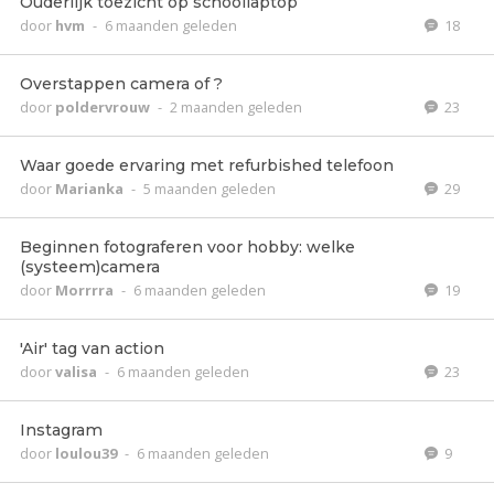
Ouderlijk toezicht op schoollaptop
door
hvm
-
6 maanden geleden
18
Overstappen camera of ?
door
poldervrouw
-
2 maanden geleden
23
Waar goede ervaring met refurbished telefoon
door
Marianka
-
5 maanden geleden
29
Beginnen fotograferen voor hobby: welke
(systeem)camera
door
Morrrra
-
6 maanden geleden
19
'Air' tag van action
door
valisa
-
6 maanden geleden
23
Instagram
door
loulou39
-
6 maanden geleden
9