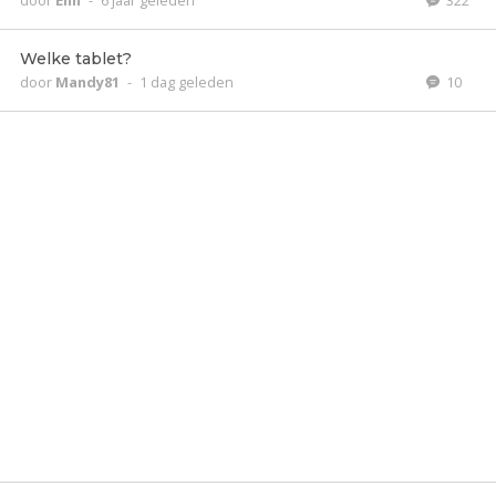
door
Enn
-
6 jaar geleden
322
Welke tablet?
door
Mandy81
-
1 dag geleden
10