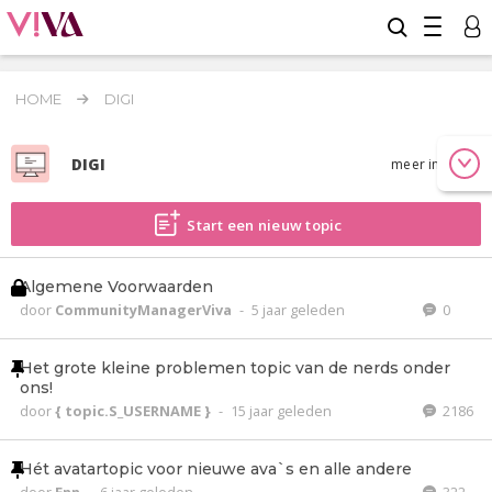
HOME
DIGI
DIGI
meer info
Start een nieuw topic
Algemene Voorwaarden
door
CommunityManagerViva
-
5 jaar geleden
0
Het grote kleine problemen topic van de nerds onder
ons!
door
{ topic.S_USERNAME }
-
15 jaar geleden
2186
Hét avatartopic voor nieuwe ava`s en alle andere