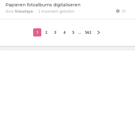
Papieren fotoalbums digitaliseren
door
himalaya
-
2 maanden geleden
15
1
2
3
4
5
...
562