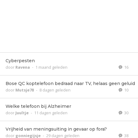
Cyberpesten
door
Ravena
-
1 maand geleden
16
Bose QC koptelefoon bedraad naar TV, helaas geen geluid
door
Mutsje78
-
8 dagen geleden
10
Welke telefoon bij Alzheimer
door
Juultje
-
11 dagen geleden
30
Vrijheid van meningsuiting in gevaar op fora?
door
gonniegijsje
-
29 dagen geleden
38