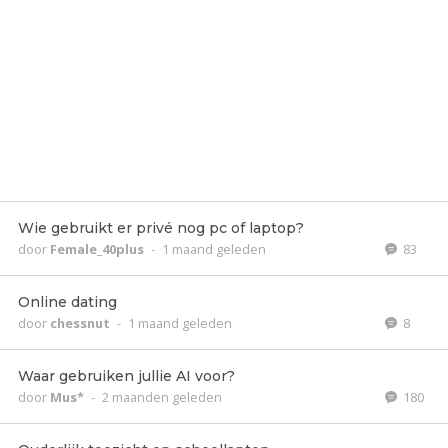
Wie gebruikt er privé nog pc of laptop?
door
Female_40plus
-
1 maand geleden
83
Online dating
door
chessnut
-
1 maand geleden
8
Waar gebruiken jullie AI voor?
door
Mus*
-
2 maanden geleden
180