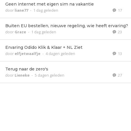
Geen internet met eigen sim na vakantie
door
liane77
-
1 dag geleden
17
Buiten EU bestellen, nieuwe regeling, wie heeft ervaring?
door
Graze
-
1 dag geleden
23
Ervaring Odido Klik & Klaar + NL Ziet
door
elfjetwaalfje
-
4 dagen geleden
13
Terug naar de zero's
door
Lieneke
-
5 dagen geleden
27