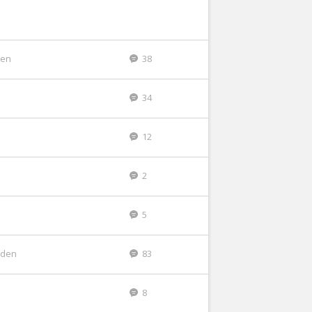
den
38
34
12
2
5
eden
83
8