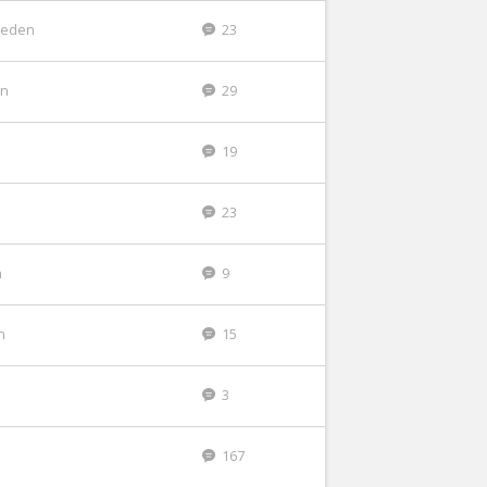
leden
23
en
29
19
23
n
9
n
15
3
167