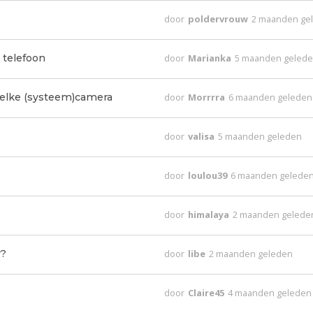
door
poldervrouw
2 maanden ge
 telefoon
door
Marianka
5 maanden geled
welke (systeem)camera
door
Morrrra
6 maanden geleden
door
valisa
5 maanden geleden
door
loulou39
6 maanden gelede
door
himalaya
2 maanden gelede
r?
door
libe
2 maanden geleden
door
Claire45
4 maanden geleden