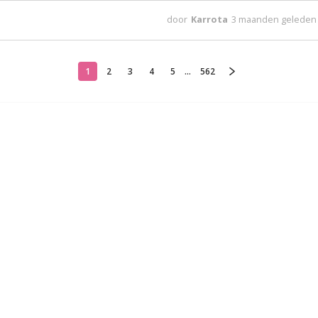
door
Karrota
3 maanden geleden
1
2
3
4
5
...
562