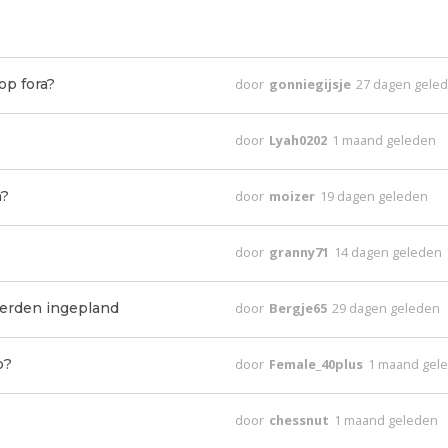
op fora?
door
gonniegijsje
27 dagen gele
door
Lyah0202
1 maand geleden
m?
door
moizer
19 dagen geleden
door
granny71
14 dagen geleden
erden ingepland
door
Bergje65
29 dagen geleden
p?
door
Female_40plus
1 maand gel
door
chessnut
1 maand geleden