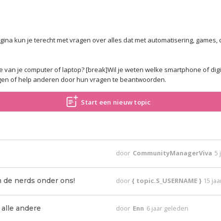
ina kun je terecht met vragen over alles dat met automatisering, games, c
van je computer of laptop? [break]Wil je weten welke smartphone of digi
ragen of help anderen door hun vragen te beantwoorden.
Start een nieuw topic
door
CommunityManagerViva
5 
 de nerds onder ons!
door
{ topic.S_USERNAME }
15 ja
 alle andere
door
Enn
6 jaar geleden