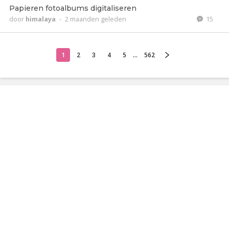
Papieren fotoalbums digitaliseren
door
himalaya
-
2 maanden geleden
15
1
2
3
4
5
...
562