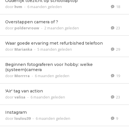
Ouderlijk toezicht op schoollaptop
door
hvm
-
6 maanden geleden
18
Overstappen camera of ?
door
poldervrouw
-
2 maanden geleden
23
Waar goede ervaring met refurbished telefoon
door
Marianka
-
5 maanden geleden
29
Beginnen fotograferen voor hobby: welke
(systeem)camera
door
Morrrra
-
6 maanden geleden
19
'Air' tag van action
door
valisa
-
6 maanden geleden
23
Instagram
door
loulou39
-
6 maanden geleden
9