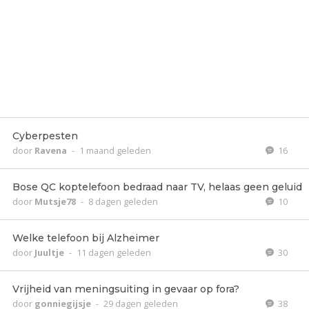
Cyberpesten
door
Ravena
-
1 maand geleden
16
Bose QC koptelefoon bedraad naar TV, helaas geen geluid
door
Mutsje78
-
8 dagen geleden
10
Welke telefoon bij Alzheimer
door
Juultje
-
11 dagen geleden
30
Vrijheid van meningsuiting in gevaar op fora?
door
gonniegijsje
-
29 dagen geleden
38