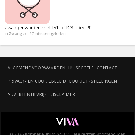
Zwanger worden met IVF of ICSI (deel 9)
in
Zwanger
-
27 minuten geleden
ALGEMENE VOORWAARDEN
HUISREGELS
CONTACT
PRIVACY- EN COOKIEBELEID
COOKIE INSTELLINGEN
ADVERTENTIEVRIJ?
DISCLAIMER
© 2026 Kompas Publishing B.V. - alle rechten voorbehouden