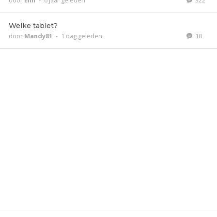
door
Enn
-
6 jaar geleden
322
Welke tablet?
door
Mandy81
-
1 dag geleden
10