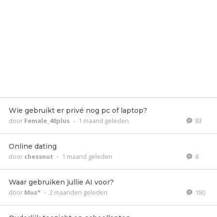
Wie gebruikt er privé nog pc of laptop?
door
Female_40plus
-
1 maand geleden
83
Online dating
door
chessnut
-
1 maand geleden
8
Waar gebruiken jullie AI voor?
door
Mus*
-
2 maanden geleden
180