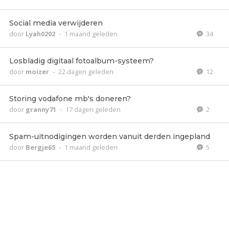
Social media verwijderen
door
Lyah0202
-
1 maand geleden
34
Losbladig digitaal fotoalbum-systeem?
door
moizer
-
22 dagen geleden
12
Storing vodafone mb's doneren?
door
granny71
-
17 dagen geleden
2
Spam-uitnodigingen worden vanuit derden ingepland
door
Bergje65
-
1 maand geleden
5