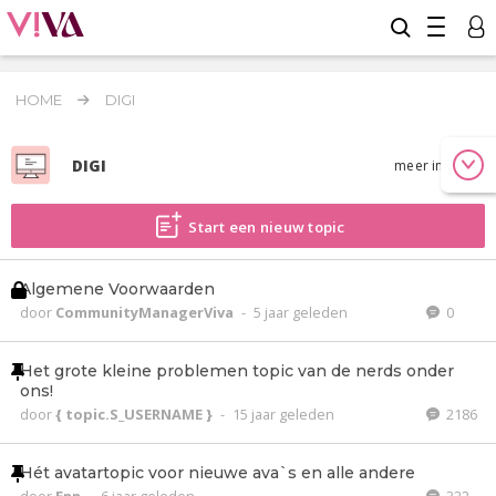
HOME
DIGI
DIGI
meer info
Start een nieuw topic
Algemene Voorwaarden
door
CommunityManagerViva
-
5 jaar geleden
0
Het grote kleine problemen topic van de nerds onder
ons!
door
{ topic.S_USERNAME }
-
15 jaar geleden
2186
Hét avatartopic voor nieuwe ava`s en alle andere