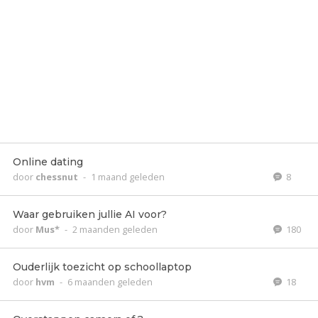
Online dating
door
chessnut
-
1 maand geleden
8
Waar gebruiken jullie AI voor?
door
Mus*
-
2 maanden geleden
180
Ouderlijk toezicht op schoollaptop
door
hvm
-
6 maanden geleden
18