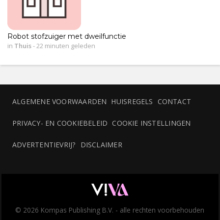
Robot stofzuiger met dweilfunctie
in
Thuis
-
22 minuten geleden
ALGEMENE VOORWAARDEN
HUISREGELS
CONTACT
PRIVACY- EN COOKIEBELEID
COOKIE INSTELLINGEN
ADVERTENTIEVRIJ?
DISCLAIMER
© 2026 Kompas Publishing B.V. - alle rechten voorbehouden