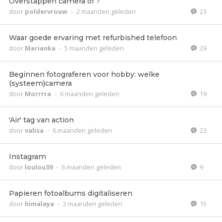
Overstappen camera of ?
door
poldervrouw
-
2 maanden geleden
23
Waar goede ervaring met refurbished telefoon
door
Marianka
-
5 maanden geleden
29
Beginnen fotograferen voor hobby: welke
(systeem)camera
door
Morrrra
-
6 maanden geleden
19
'Air' tag van action
door
valisa
-
6 maanden geleden
23
Instagram
door
loulou39
-
6 maanden geleden
9
Papieren fotoalbums digitaliseren
door
himalaya
-
2 maanden geleden
15