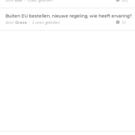
door
Enn
-
6 jaar geleden
322
Buiten EU bestellen, nieuwe regeling, wie heeft ervaring?
door
Graze
-
2 uren geleden
13