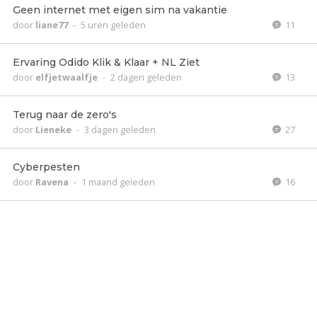
Geen internet met eigen sim na vakantie
door
liane77
-
5 uren geleden
11
Ervaring Odido Klik & Klaar + NL Ziet
door
elfjetwaalfje
-
2 dagen geleden
13
Terug naar de zero's
door
Lieneke
-
3 dagen geleden
27
Cyberpesten
door
Ravena
-
1 maand geleden
16