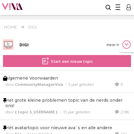
HOME
DIGI
DIGI
meer info
Start een nieuw topic
Algemene Voorwaarden
door
CommunityManagerViva
-
5 jaar geleden
0
Het grote kleine problemen topic van de nerds onder
ons!
door
{ topic.S_USERNAME }
-
15 jaar geleden
2186
Hét avatartopic voor nieuwe ava`s en alle andere