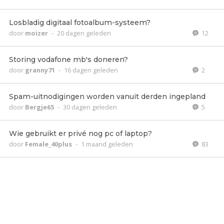
Losbladig digitaal fotoalbum-systeem?
door
moizer
-
20 dagen geleden
12
Storing vodafone mb's doneren?
door
granny71
-
16 dagen geleden
2
Spam-uitnodigingen worden vanuit derden ingepland
door
Bergje65
-
30 dagen geleden
5
Wie gebruikt er privé nog pc of laptop?
door
Female_40plus
-
1 maand geleden
83