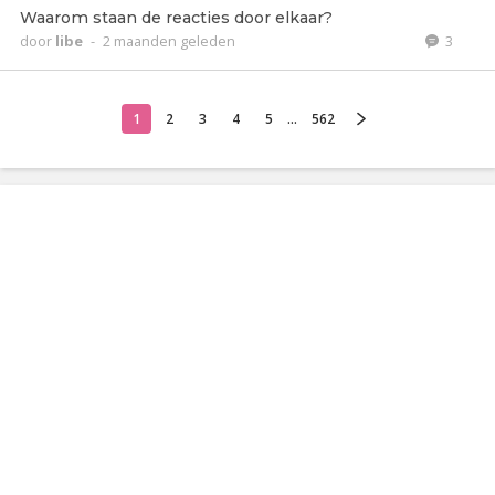
Waarom staan de reacties door elkaar?
door
libe
-
2 maanden geleden
3
1
2
3
4
5
...
562