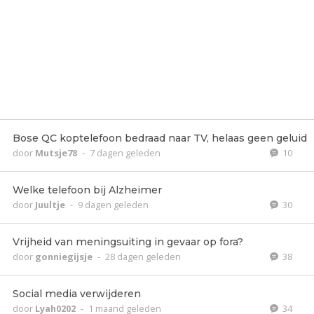
Bose QC koptelefoon bedraad naar TV, helaas geen geluid
door
Mutsje78
-
7 dagen geleden
10
Welke telefoon bij Alzheimer
door
Juultje
-
9 dagen geleden
30
Vrijheid van meningsuiting in gevaar op fora?
door
gonniegijsje
-
28 dagen geleden
38
Social media verwijderen
door
Lyah0202
-
1 maand geleden
34