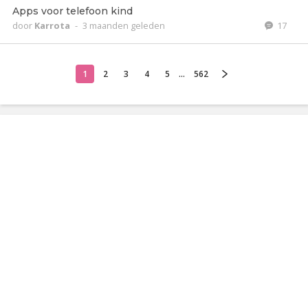
Apps voor telefoon kind
door
Karrota
-
3 maanden geleden
17
1
2
3
4
5
...
562