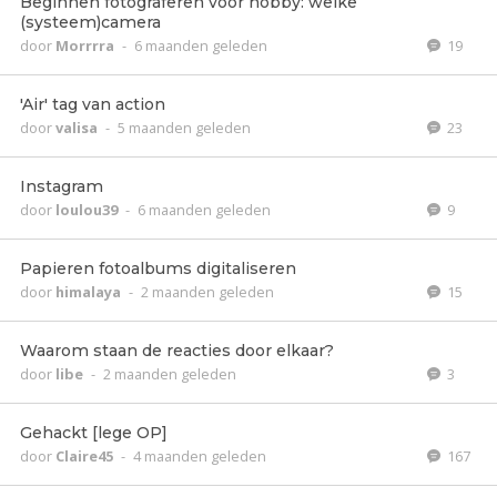
Beginnen fotograferen voor hobby: welke
(systeem)camera
door
Morrrra
-
6 maanden geleden
19
'Air' tag van action
door
valisa
-
5 maanden geleden
23
Instagram
door
loulou39
-
6 maanden geleden
9
Papieren fotoalbums digitaliseren
door
himalaya
-
2 maanden geleden
15
Waarom staan de reacties door elkaar?
door
libe
-
2 maanden geleden
3
Gehackt [lege OP]
door
Claire45
-
4 maanden geleden
167