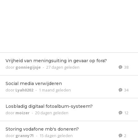
Vrijheid van meningsuiting in gevaar op fora?
door
gonniegijsje
-
27 dagen geleden
38
Social media verwijderen
door
Lyah0202
-
1 maand geleden
34
Losbladig digitaal fotoalbum-systeem?
door
moizer
-
20 dagen geleden
12
Storing vodafone mb's doneren?
door
granny71
-
15 dagen geleden
2