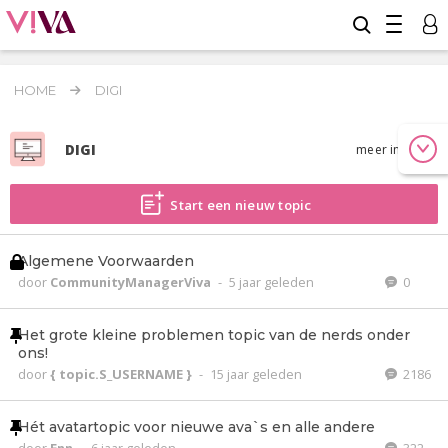
HOME
DIGI
DIGI
meer info
Start een nieuw topic
Algemene Voorwaarden
door
CommunityManagerViva
-
5 jaar geleden
0
Het grote kleine problemen topic van de nerds onder
ons!
door
{ topic.S_USERNAME }
-
15 jaar geleden
2186
Hét avatartopic voor nieuwe ava`s en alle andere