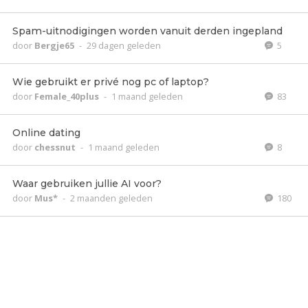
Spam-uitnodigingen worden vanuit derden ingepland
door
Bergje65
-
29 dagen geleden
5
Wie gebruikt er privé nog pc of laptop?
door
Female_40plus
-
1 maand geleden
83
Online dating
door
chessnut
-
1 maand geleden
8
Waar gebruiken jullie AI voor?
door
Mus*
-
2 maanden geleden
180