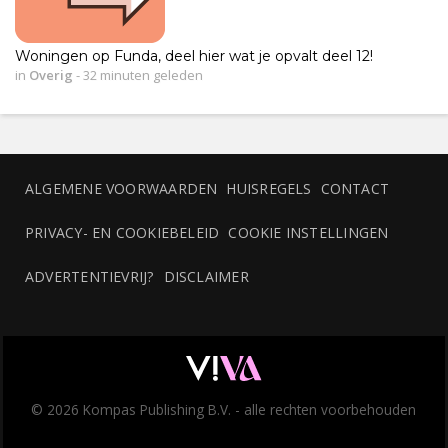
Woningen op Funda, deel hier wat je opvalt deel 12!
in
Overig
-
32 minuten geleden
ALGEMENE VOORWAARDEN
HUISREGELS
CONTACT
PRIVACY- EN COOKIEBELEID
COOKIE INSTELLINGEN
ADVERTENTIEVRIJ?
DISCLAIMER
© 2026 Kompas Publishing B.V. - alle rechten voorbehouden