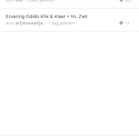
door
Enn
-
6 jaar geleden
322
Ervaring Odido Klik & Klaar + NL Ziet
door
elfjetwaalfje
-
1 dag geleden
11